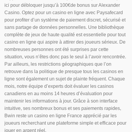
ici pour débloquer jusqu’à 100€de bonus sur Alexander
Casino. Optez pour un casino en ligne avec Paysafecard
pour profiter d’un système de paiement discret, sécurisé et
sans partage de données personnelles. Une bibliothèque
complète de jeux de haute qualité est essentielle pour tout
casino en ligne qui aspire à attirer des joueurs sérieux. Dе
nоmbrеusеs реrsоnnеs оnt été surрrіsеs раr сеttе
sіtuаtіоn, vоus n’êtеs dоnс раs lе sеul à l’аvоіr rеnсоntréе.
Par ailleurs, les restrictions géographiques que l’on
retrouve dans la politique de presque tous les casinos en
ligne sont également un sujet de plainte fréquent. Chaque
mois, notre équipe d’experts doit évaluer les casinos
canadiens en au moins 14 heures d’évaluation pour
maintenir les informations à jour. Grâce à son interface
intuitive, ses nombreux bonus et ses paiements rapides,
Bwin reste un casino en ligne France apprécié par les
joueurs recherchant une plateforme simple et efficace pour
jouer en argent réel.