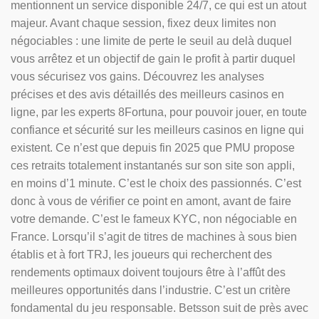
mentionnent un service disponible 24/7, ce qui est un atout
majeur. Avant chaque session, fixez deux limites non
négociables : une limite de perte le seuil au delà duquel
vous arrêtez et un objectif de gain le profit à partir duquel
vous sécurisez vos gains. Découvrez les analyses
précises et des avis détaillés des meilleurs casinos en
ligne, par les experts 8Fortuna, pour pouvoir jouer, en toute
confiance et sécurité sur les meilleurs casinos en ligne qui
existent. Ce n’est que depuis fin 2025 que PMU propose
ces retraits totalement instantanés sur son site son appli,
en moins d’1 minute. C’est le choix des passionnés. C’est
donc à vous de vérifier ce point en amont, avant de faire
votre demande. C’est le fameux KYC, non négociable en
France. Lorsqu’il s’agit de titres de machines à sous bien
établis et à fort TRJ, les joueurs qui recherchent des
rendements optimaux doivent toujours être à l’affût des
meilleures opportunités dans l’industrie. C’est un critère
fondamental du jeu responsable. Betsson suit de près avec