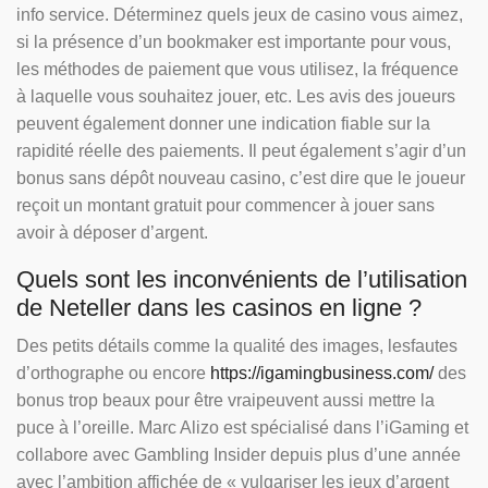
info service. Déterminez quels jeux de casino vous aimez,
si la présence d’un bookmaker est importante pour vous,
les méthodes de paiement que vous utilisez, la fréquence
à laquelle vous souhaitez jouer, etc. Les avis des joueurs
peuvent également donner une indication fiable sur la
rapidité réelle des paiements. Il peut également s’agir d’un
bonus sans dépôt nouveau casino, c’est dire que le joueur
reçoit un montant gratuit pour commencer à jouer sans
avoir à déposer d’argent.
Quels sont les inconvénients de l’utilisation
de Neteller dans les casinos en ligne ?
Des petits détails comme la qualité des images, lesfautes
d’orthographe ou encore
https://igamingbusiness.com/
des
bonus trop beaux pour être vraipeuvent aussi mettre la
puce à l’oreille. Marc Alizo est spécialisé dans l’iGaming et
collabore avec Gambling Insider depuis plus d’une année
avec l’ambition affichée de « vulgariser les jeux d’argent