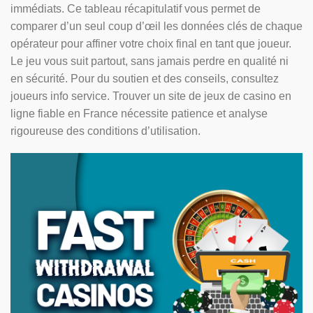
immédiats. Ce tableau récapitulatif vous permet de
comparer d’un seul coup d’œil les données clés de chaque
opérateur pour affiner votre choix final en tant que joueur.
Le jeu vous suit partout, sans jamais perdre en qualité ni
en sécurité. Pour du soutien et des conseils, consultez
joueurs info service. Trouver un site de jeux de casino en
ligne fiable en France nécessite patience et analyse
rigoureuse des conditions d’utilisation.