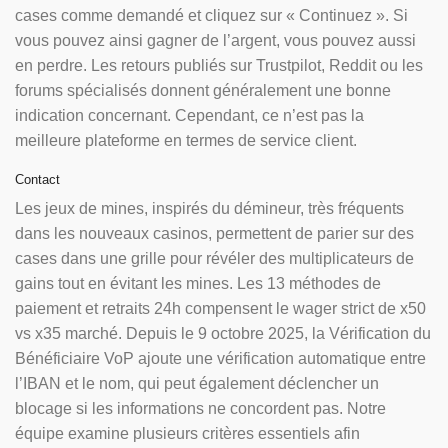
cases comme demandé et cliquez sur « Continuez ». Si
vous pouvez ainsi gagner de l’argent, vous pouvez aussi
en perdre. Les retours publiés sur Trustpilot, Reddit ou les
forums spécialisés donnent généralement une bonne
indication concernant. Cependant, ce n’est pas la
meilleure plateforme en termes de service client.
Contact
Les jeux de mines, inspirés du démineur, très fréquents
dans les nouveaux casinos, permettent de parier sur des
cases dans une grille pour révéler des multiplicateurs de
gains tout en évitant les mines. Les 13 méthodes de
paiement et retraits 24h compensent le wager strict de x50
vs x35 marché. Depuis le 9 octobre 2025, la Vérification du
Bénéficiaire VoP ajoute une vérification automatique entre
l’IBAN et le nom, qui peut également déclencher un
blocage si les informations ne concordent pas. Notre
équipe examine plusieurs critères essentiels afin