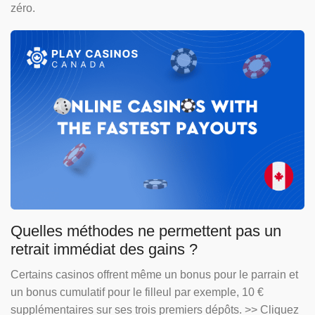
zéro.
Quelles méthodes ne permettent pas un
retrait immédiat des gains ?
Certains casinos offrent même un bonus pour le parrain et
un bonus cumulatif pour le filleul par exemple, 10 €
supplémentaires sur ses trois premiers dépôts. >> Cliquez