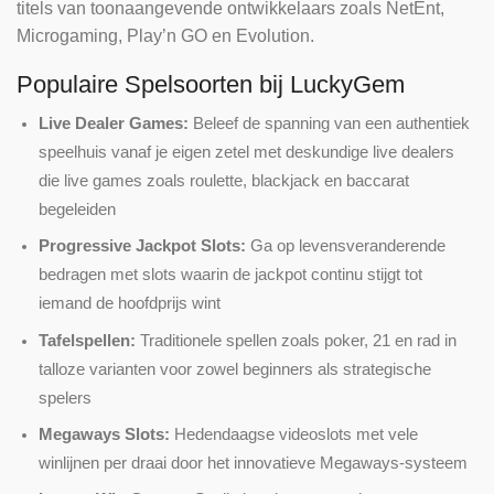
titels van toonaangevende ontwikkelaars zoals NetEnt,
Microgaming, Play’n GO en Evolution.
Populaire Spelsoorten bij LuckyGem
Live Dealer Games:
Beleef de spanning van een authentiek
speelhuis vanaf je eigen zetel met deskundige live dealers
die live games zoals roulette, blackjack en baccarat
begeleiden
Progressive Jackpot Slots:
Ga op levensveranderende
bedragen met slots waarin de jackpot continu stijgt tot
iemand de hoofdprijs wint
Tafelspellen:
Traditionele spellen zoals poker, 21 en rad in
talloze varianten voor zowel beginners als strategische
spelers
Megaways Slots:
Hedendaagse videoslots met vele
winlijnen per draai door het innovatieve Megaways-systeem