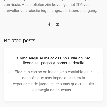
permissie. Alle profielen zijn beveiligd met 2FA voor
aanvullende protectie tegen ongeautoriseerde toegang.
Related posts
Cómo elegir el mejor casino Chile online:
licencias, pagos y bonos al detalle
Elegir un casino online chileno confiable es la
decisión que más impacto tiene en la
experiencia de juego, mucho más que cualquier
estrategia de apuestas....