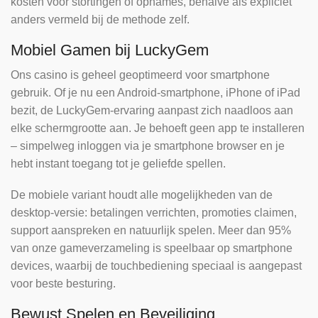
kosten voor stortingen of opnames, behalve als expliciet
anders vermeld bij de methode zelf.
Mobiel Gamen bij LuckyGem
Ons casino is geheel geoptimeerd voor smartphone
gebruik. Of je nu een Android-smartphone, iPhone of iPad
bezit, de LuckyGem-ervaring aanpast zich naadloos aan
elke schermgrootte aan. Je behoeft geen app te installeren
– simpelweg inloggen via je smartphone browser en je
hebt instant toegang tot je geliefde spellen.
De mobiele variant houdt alle mogelijkheden van de
desktop-versie: betalingen verrichten, promoties claimen,
support aanspreken en natuurlijk spelen. Meer dan 95%
van onze gameverzameling is speelbaar op smartphone
devices, waarbij de touchbediening speciaal is aangepast
voor beste besturing.
Bewust Spelen en Beveiliging