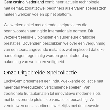
Gem casino Nederland
combineert actuele technologie
met gemak, zodat zowel beginners als ervaren spelers zich
meteen welkom voelen op het platform.
We werken enkel met erkende spelproviders die
beantwoorden aan rigide internationale normen. Dit
verzekert eerlijke uitkomsten en superieure grafische
prestaties. Bovendien beschikken we over een vergunning
van een toonaangevende instantie, wat impliceert dat elke
handelingen regelmatig worden gecontroleerd op
nakoming van wetten en veiligheid.
Onze Uitgebreide Spelcollectie
LuckyGem presenteert een indrukwekkende collectie met
meer dan tweeduizend verschillende spellen. Van
traditionele fruitautomaten tot innovatieve moderne slots
met betoverende plots – de variatie is reusachtig. We
vernieuwen ons assortiment wekelijks met de nieuwste