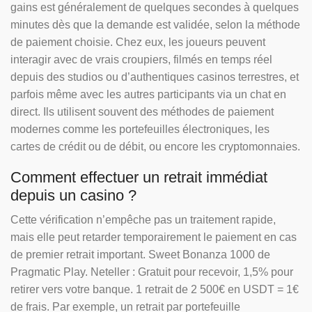
gains est généralement de quelques secondes à quelques
minutes dès que la demande est validée, selon la méthode
de paiement choisie. Chez eux, les joueurs peuvent
interagir avec de vrais croupiers, filmés en temps réel
depuis des studios ou d’authentiques casinos terrestres, et
parfois même avec les autres participants via un chat en
direct. Ils utilisent souvent des méthodes de paiement
modernes comme les portefeuilles électroniques, les
cartes de crédit ou de débit, ou encore les cryptomonnaies.
Comment effectuer un retrait immédiat
depuis un casino ?
Cette vérification n’empêche pas un traitement rapide,
mais elle peut retarder temporairement le paiement en cas
de premier retrait important. Sweet Bonanza 1000 de
Pragmatic Play. Neteller : Gratuit pour recevoir, 1,5% pour
retirer vers votre banque. 1 retrait de 2 500€ en USDT = 1€
de frais. Par exemple, un retrait par portefeuille