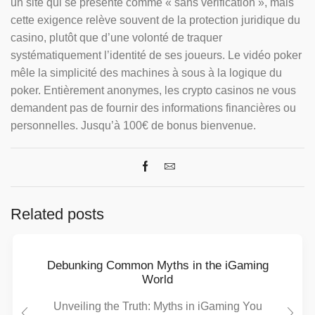
un site qui se présente comme « sans vérification », mais
cette exigence relève souvent de la protection juridique du
casino, plutôt que d’une volonté de traquer
systématiquement l’identité de ses joueurs. Le vidéo poker
mêle la simplicité des machines à sous à la logique du
poker. ​Entièrement anonymes, les crypto casinos ne vous
demandent pas de fournir des informations financières ou
personnelles. Jusqu’à 100€ de bonus bienvenue.
Related posts
Debunking Common Myths in the iGaming
World
Unveiling the Truth: Myths in iGaming You