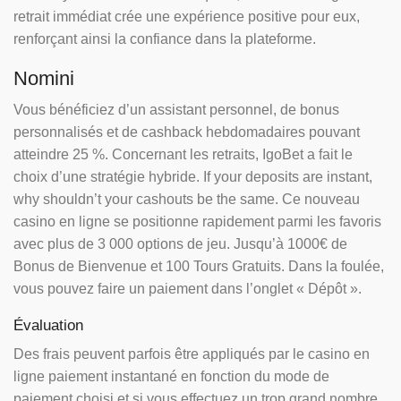
retrait immédiat crée une expérience positive pour eux,
renforçant ainsi la confiance dans la plateforme.
Nomini
Vous bénéficiez d’un assistant personnel, de bonus
personnalisés et de cashback hebdomadaires pouvant
atteindre 25 %. Concernant les retraits, IgoBet a fait le
choix d’une stratégie hybride. If your deposits are instant,
why shouldn’t your cashouts be the same. Ce nouveau
casino en ligne se positionne rapidement parmi les favoris
avec plus de 3 000 options de jeu. Jusqu’à 1000€ de
Bonus de Bienvenue et 100 Tours Gratuits. Dans la foulée,
vous pouvez faire un paiement dans l’onglet « Dépôt ».
Évaluation
Des frais peuvent parfois être appliqués par le casino en
ligne paiement instantané en fonction du mode de
paiement choisi et si vous effectuez un trop grand nombre