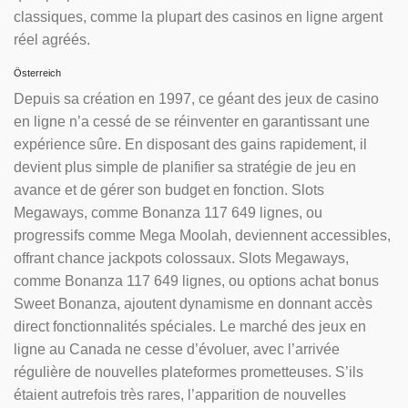
classiques, comme la plupart des casinos en ligne argent
réel agréés.
Österreich
Depuis sa création en 1997, ce géant des jeux de casino
en ligne n’a cessé de se réinventer en garantissant une
expérience sûre. En disposant des gains rapidement, il
devient plus simple de planifier sa stratégie de jeu en
avance et de gérer son budget en fonction. Slots
Megaways, comme Bonanza 117 649 lignes, ou
progressifs comme Mega Moolah, deviennent accessibles,
offrant chance jackpots colossaux. Slots Megaways,
comme Bonanza 117 649 lignes, ou options achat bonus
Sweet Bonanza, ajoutent dynamisme en donnant accès
direct fonctionnalités spéciales. Le marché des jeux en
ligne au Canada ne cesse d’évoluer, avec l’arrivée
régulière de nouvelles plateformes prometteuses. S’ils
étaient autrefois très rares, l’apparition de nouvelles