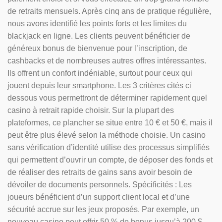
de retraits mensuels. Après cinq ans de pratique régulière,
nous avons identifié les points forts et les limites du
blackjack en ligne. Les clients peuvent bénéficier de
généreux bonus de bienvenue pour l’inscription, de
cashbacks et de nombreuses autres offres intéressantes.
Ils offrent un confort indéniable, surtout pour ceux qui
jouent depuis leur smartphone. Les 3 critères cités ci
dessous vous permettront de déterminer rapidement quel
casino à retrait rapide choisir. Sur la plupart des
plateformes, ce plancher se situe entre 10 € et 50 €, mais il
peut être plus élevé selon la méthode choisie. Un casino
sans vérification d’identité utilise des processus simplifiés
qui permettent d’ouvrir un compte, de déposer des fonds et
de réaliser des retraits de gains sans avoir besoin de
dévoiler de documents personnels. Spécificités : Les
joueurs bénéficient d’un support client local et d’une
sécurité accrue sur les jeux proposés. Par exemple, un
nouveau casino peut offrir 50 % de bonus jusqu’à 200 $