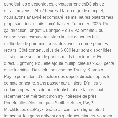
portefeuilles électroniques, cryptocurrenciesDélais de
retrait moyens : 24 72 heures. Dans ce guide complet,
nous avons analysé et comparé les meilleures plateformes
proposant des retraits immédiats en France en 2025. Pour
ça, direction l’onglet « Banque » ou « Paiements » du
casino, vous retrouverez alors la liste de toutes les
méthodes de paiement possibles avec la durée pour les
retraits. Côté contenu, plus de 6 000 jeux sont disponibles,
ainsi qu’une section de paris sportifs bien fournie. En
direct, Lightning Roulette ajoute multiplicateurs x500, petite
mise lucrative. Des solutions comme Trustly, Klarna ou
Paylib permettent d’effectuer des dépôts directs depuis le
compte bancaire, sans passer par un tiers. D’ailleurs,
certains opérateurs de notre toplist ont été lancés tout
récemment et méritent qu’on s’y intéresse de près.
Portefeuilles électroniques Skrill, Neteller, PayPal,
MuchBetter, ecoPayz. Grâce au casino en ligne retrait
immédiat, les gains arrivent en quelques minutes, voire en