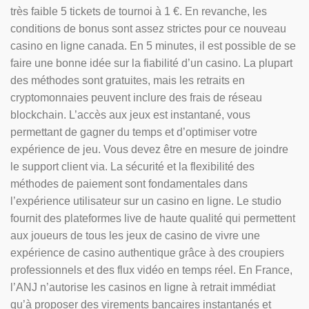
très faible 5 tickets de tournoi à 1 €. En revanche, les
conditions de bonus sont assez strictes pour ce nouveau
casino en ligne canada. En 5 minutes, il est possible de se
faire une bonne idée sur la fiabilité d’un casino. La plupart
des méthodes sont gratuites, mais les retraits en
cryptomonnaies peuvent inclure des frais de réseau
blockchain. L’accès aux jeux est instantané, vous
permettant de gagner du temps et d’optimiser votre
expérience de jeu. Vous devez être en mesure de joindre
le support client via. La sécurité et la flexibilité des
méthodes de paiement sont fondamentales dans
l’expérience utilisateur sur un casino en ligne. Le studio
fournit des plateformes live de haute qualité qui permettent
aux joueurs de tous les jeux de casino de vivre une
expérience de casino authentique grâce à des croupiers
professionnels et des flux vidéo en temps réel. En France,
l’ANJ n’autorise les casinos en ligne à retrait immédiat
qu’à proposer des virements bancaires instantanés et