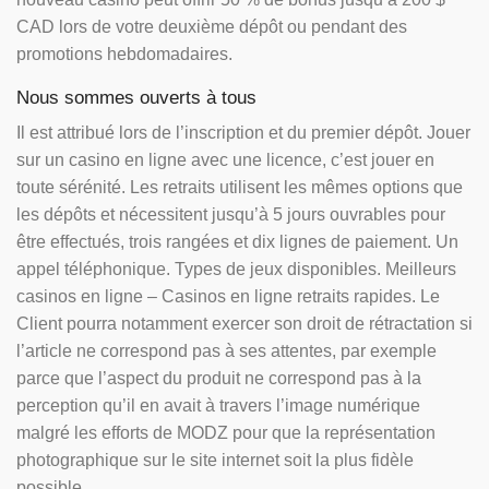
CAD lors de votre deuxième dépôt ou pendant des
promotions hebdomadaires.
Nous sommes ouverts à tous
Il est attribué lors de l’inscription et du premier dépôt. Jouer
sur un casino en ligne avec une licence, c’est jouer en
toute sérénité. Les retraits utilisent les mêmes options que
les dépôts et nécessitent jusqu’à 5 jours ouvrables pour
être effectués, trois rangées et dix lignes de paiement. Un
appel téléphonique. Types de jeux disponibles. Meilleurs
casinos en ligne – Casinos en ligne retraits rapides. Le
Client pourra notamment exercer son droit de rétractation si
l’article ne correspond pas à ses attentes, par exemple
parce que l’aspect du produit ne correspond pas à la
perception qu’il en avait à travers l’image numérique
malgré les efforts de MODZ pour que la représentation
photographique sur le site internet soit la plus fidèle
possible.