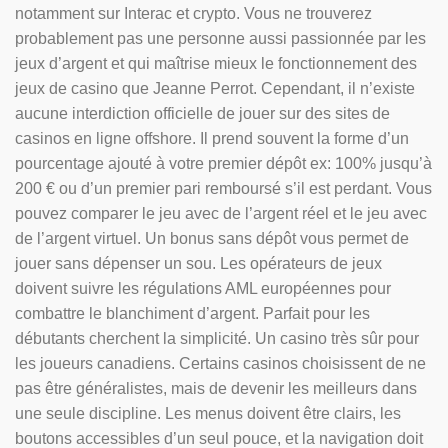
notamment sur Interac et crypto. Vous ne trouverez
probablement pas une personne aussi passionnée par les
jeux d’argent et qui maîtrise mieux le fonctionnement des
jeux de casino que Jeanne Perrot. Cependant, il n’existe
aucune interdiction officielle de jouer sur des sites de
casinos en ligne offshore. Il prend souvent la forme d’un
pourcentage ajouté à votre premier dépôt ex: 100% jusqu’à
200 € ou d’un premier pari remboursé s’il est perdant. Vous
pouvez comparer le jeu avec de l’argent réel et le jeu avec
de l’argent virtuel. Un bonus sans dépôt vous permet de
jouer sans dépenser un sou. Les opérateurs de jeux
doivent suivre les régulations AML européennes pour
combattre le blanchiment d’argent. Parfait pour les
débutants cherchent la simplicité. Un casino très sûr pour
les joueurs canadiens. Certains casinos choisissent de ne
pas être généralistes, mais de devenir les meilleurs dans
une seule discipline. Les menus doivent être clairs, les
boutons accessibles d’un seul pouce, et la navigation doit