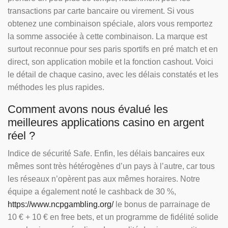
transactions par carte bancaire ou virement. Si vous
obtenez une combinaison spéciale, alors vous remportez
la somme associée à cette combinaison. La marque est
surtout reconnue pour ses paris sportifs en pré match et en
direct, son application mobile et la fonction cashout. Voici
le détail de chaque casino, avec les délais constatés et les
méthodes les plus rapides.
Comment avons nous évalué les
meilleures applications casino en argent
réel ?
Indice de sécurité Safe. Enfin, les délais bancaires eux
mêmes sont très hétérogènes d’un pays à l’autre, car tous
les réseaux n’opèrent pas aux mêmes horaires. Notre
équipe a également noté le cashback de 30 %,
https://www.ncpgambling.org/
le bonus de parrainage de
10 € + 10 € en free bets, et un programme de fidélité solide