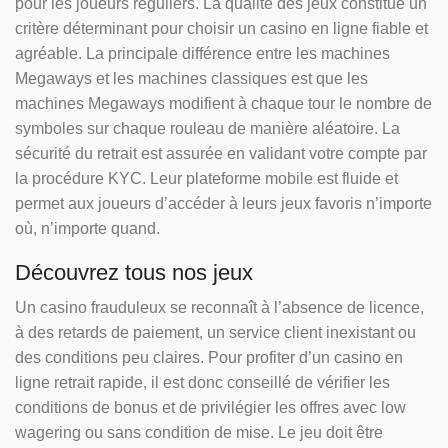
pour les joueurs réguliers. La qualité des jeux constitue un
critère déterminant pour choisir un casino en ligne fiable et
agréable. La principale différence entre les machines
Megaways et les machines classiques est que les
machines Megaways modifient à chaque tour le nombre de
symboles sur chaque rouleau de manière aléatoire. La
sécurité du retrait est assurée en validant votre compte par
la procédure KYC. Leur plateforme mobile est fluide et
permet aux joueurs d’accéder à leurs jeux favoris n’importe
où, n’importe quand.
Découvrez tous nos jeux
Un casino frauduleux se reconnaît à l’absence de licence,
à des retards de paiement, un service client inexistant ou
des conditions peu claires. Pour profiter d’un casino en
ligne retrait rapide, il est donc conseillé de vérifier les
conditions de bonus et de privilégier les offres avec low
wagering ou sans condition de mise. Le jeu doit être