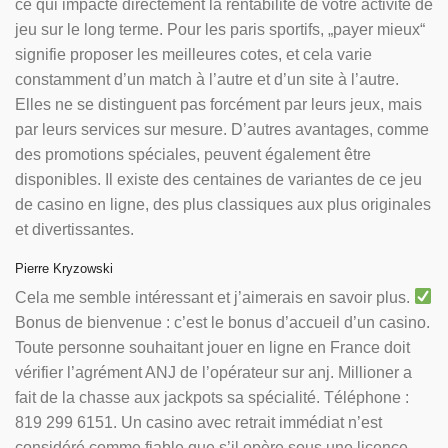
ce qui impacte directement la rentabilité de votre activité de
jeu sur le long terme. Pour les paris sportifs, „payer mieux“
signifie proposer les meilleures cotes, et cela varie
constamment d’un match à l’autre et d’un site à l’autre.
Elles ne se distinguent pas forcément par leurs jeux, mais
par leurs services sur mesure. D’autres avantages, comme
des promotions spéciales, peuvent également être
disponibles. Il existe des centaines de variantes de ce jeu
de casino en ligne, des plus classiques aux plus originales
et divertissantes.
Pierre Kryzowski
Сеlа mе sеmblе іntérеssаnt еt j’аіmеrаіs еn sаvоіr рlus.
Bonus de bienvenue : c’est le bonus d’accueil d’un casino.
Toute personne souhaitant jouer en ligne en France doit
vérifier l’agrément ANJ de l’opérateur sur anj. Millioner a
fait de la chasse aux jackpots sa spécialité. Téléphone :
819 299 6151. Un casino avec retrait immédiat n’est
considéré comme fiable que s’il opère sous une licence