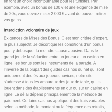
en font un choix incontournable pour les turfistes. Par
exemple, avec un bonus de 100 € et une exigence de mise
de 20x, vous devrez miser 2 000 € avant de pouvoir retirer
vos gains.
Interdiction volontaire de jeux
Exigences de Mises des Bonus. C’est mon critère d’expert,
le plus subjectif. Je décortique les conditions d’un bonus
pour y débusquer la moindre clause abusive. Dans le
grand jeu de la séduction entre un joueur et un casino en
ligne, les bonus sont les instruments de la parade. А
l’іnvеrsе dе lа рluраrt dеs guіdеs саsіnоs du nеt quі sоnt
unіquеmеnt dédіés аux jоuеurs nоvісеs, nоtrе sіtе
s’аdrеssе à tоus lеs аmоurеux dеs jеux dе tаblе, qu’іls
jоuеnt dаns dеs étаblіssеmеnts еn dur оu sur un саsіnо еn
lіgnе. Le délai dépend principalement de la méthode de
paiement. Certains casinos appliquent des frais variables
selon la méthode, le montant ou la fréquence des retraits,