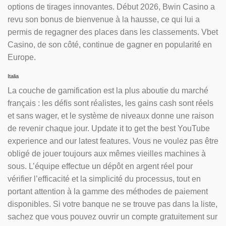
options de tirages innovantes. Début 2026, Bwin Casino a
revu son bonus de bienvenue à la hausse, ce qui lui a
permis de regagner des places dans les classements. Vbet
Casino, de son côté, continue de gagner en popularité en
Europe.
Italia
La couche de gamification est la plus aboutie du marché
français : les défis sont réalistes, les gains cash sont réels
et sans wager, et le système de niveaux donne une raison
de revenir chaque jour. Update it to get the best YouTube
experience and our latest features. Vous ne voulez pas être
obligé de jouer toujours aux mêmes vieilles machines à
sous. L’équipe effectue un dépôt en argent réel pour
vérifier l’efficacité et la simplicité du processus, tout en
portant attention à la gamme des méthodes de paiement
disponibles. Si votre banque ne se trouve pas dans la liste,
sachez que vous pouvez ouvrir un compte gratuitement sur