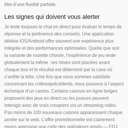
être d’une fluidité parfaite.
Les signes qui doivent vous alerter
Je teste toujours le chat en direct pour évaluer le temps de
réponse et la pertinence des conseils. Une application
dédiée iOS/Android offre souvent une expérience plus
intégrée et des performances optimisées. Quelle que soit
la variante de roulette choisie, l’expérience de jeu reste
globalement la même : les mises sont placées avant
chaque tour et le résultat est déterminé par la case où
s’arrête la bille. Une fois que nous sommes satisfaits
concernant les critèresprécédents, nous passons à l’aspect
technique d’un casino. Certains casinos en ligne belges
proposent des jeux en direct ou les joueurs peuvent
interagir avec de vrais croupiers via un streaming vidéo.
Pas moins de 100 nouveaux casinos apparaissent chaque
année sur le web. L’offre promotionnelle est clairement
moins agressive que celle des opérateurs privés — FDJ