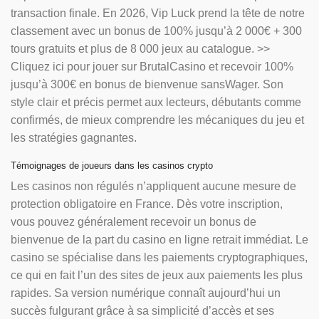
transaction finale. En 2026, Vip Luck prend la tête de notre
classement avec un bonus de 100% jusqu’à 2 000€ + 300
tours gratuits et plus de 8 000 jeux au catalogue. >>
Cliquez ici pour jouer sur BrutalCasino et recevoir 100%
jusqu’à 300€ en bonus de bienvenue sansWager. Son
style clair et précis permet aux lecteurs, débutants comme
confirmés, de mieux comprendre les mécaniques du jeu et
les stratégies gagnantes.
Témoignages de joueurs dans les casinos crypto
Les casinos non régulés n’appliquent aucune mesure de
protection obligatoire en France. Dès votre inscription,
vous pouvez généralement recevoir un bonus de
bienvenue de la part du casino en ligne retrait immédiat. Le
casino se spécialise dans les paiements cryptographiques,
ce qui en fait l’un des sites de jeux aux paiements les plus
rapides. Sa version numérique connaît aujourd’hui un
succès fulgurant grâce à sa simplicité d’accès et ses