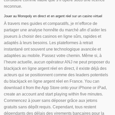
reconnue.
Jouer au Monopoly en direct et en argent réel sur un casino virtuel
À travers mes guides et comparatifs, je m’efforce de
partager une analyse honnête du marché afin d’aider les
joueurs à choisir des casinos en ligne sûrs, rapides et
adaptés à leurs besoins. Les plateformes à retrait
instantané ont souvent une technologique avancée et
adaptées au mobile. Passez votre chemin. Même si, à
l’heure actuelle, aucun opérateur ANJ ne peut proposer du
blackjack en ligne argent réel en direct, il existe déjà des
acteurs qui se positionnent comme des leaders potentiels
du blackjack en ligne argent réel en France. You can
download it from the App Store onto your iPhone or iPad,
create an account and start playing within five minutes.
Commencez à jouer sans déposer grâce aux jetons
gratuits sans dépôt requis. Cependant, tous restent
dépendants des délais des virements bancaires pour la