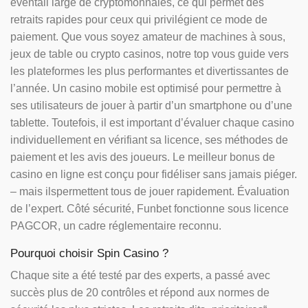
éventail large de cryptomonnaies, ce qui permet des
retraits rapides pour ceux qui privilégient ce mode de
paiement. Que vous soyez amateur de machines à sous,
jeux de table ou crypto casinos, notre top vous guide vers
les plateformes les plus performantes et divertissantes de
l’année. Un casino mobile est optimisé pour permettre à
ses utilisateurs de jouer à partir d’un smartphone ou d’une
tablette. Toutefois, il est important d’évaluer chaque casino
individuellement en vérifiant sa licence, ses méthodes de
paiement et les avis des joueurs. Le meilleur bonus de
casino en ligne est conçu pour fidéliser sans jamais piéger.
– mais ilspermettent tous de jouer rapidement. Évaluation
de l’expert. Côté sécurité, Funbet fonctionne sous licence
PAGCOR, un cadre réglementaire reconnu.
Pourquoi choisir Spin Casino ?
Chaque site a été testé par des experts, a passé avec
succès plus de 20 contrôles et répond aux normes de