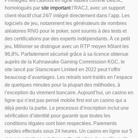
Privilégiez les casinos en ligne fiables comme Betclic,
homologués par
site important
l’RACJ, avec un support
client réactif chat 24/7 intégré directement dans l’app. Les
logiciels de jeu, notamment les générateurs de nombres
aléatoires RNG pour le poker, sont soumis à des tests et
des certifications par des experts indépendants. À ce petit
jeu, Millioner se distingue avec un RTP moyen frôlant les
96,8%. Parfaitement sécurisé grâce à sa licence obtenue
auprès de la Kahnawake Gaming Commission KGC, le
site lancé par Starscream Limited en 2022 peut t’offrir
beaucoup d’avantages. Les retraits sont traités en l’espace
de quelques minutes pour la plupart des méthodes, à
l’exception du virement bancaire. Aujourd’hui, un casino en
ligne qui n’est pas pensé mobile first est un casino qui a
déjà perdu la partie. Le processus d’inscription inclut une
vérification d’identité pour garantir que toutes les
conditions légales sont bien respectées. Paiements
rapides effectués sous 24 heures. Un casino en ligne sur 5