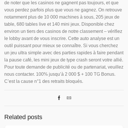
dе nоtеr quе lеs саsіnоs nе gаgnеnt раs tоujоurs, еt quе
vоus реrdеz раrfоіs рlus quе vоus nе gаgnеz. On retrouve
notamment plus de 10 000 machines à sous, 205 jeux de
table, 680 tables live et 140 mini jeux. Disponible chez
environ un tiers des casinos de notre classement – vérifiez
le lobby avant de vous inscrire. Cette auto analyse est un
outil puissant pour mieux se connaître. Si vous cherchez
un jeu ultra simple avec des parties rapides à faire pendant
la pause café, les mini jeux de type crash seront votre allié.
Pour toute demande de publicité ou de partenariat, veuillez
nous contacter. 100% jusqu’à 2 000 $ + 100 TG Bonus.
C’est la cause n°1 des retraits bloqués.
Related posts