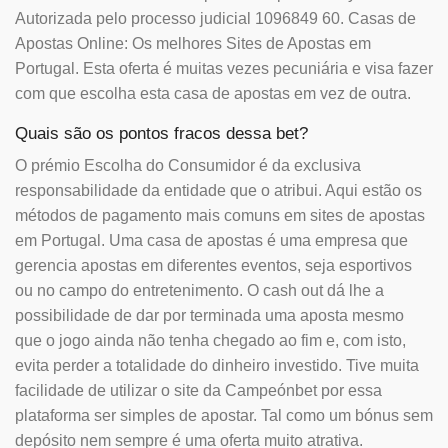
Autorizada pelo processo judicial 1096849 60. Casas de
Apostas Online: Os melhores Sites de Apostas em
Portugal. Esta oferta é muitas vezes pecuniária e visa fazer
com que escolha esta casa de apostas em vez de outra.
Quais são os pontos fracos dessa bet?
O prémio Escolha do Consumidor é da exclusiva
responsabilidade da entidade que o atribui. Aqui estão os
métodos de pagamento mais comuns em sites de apostas
em Portugal. Uma casa de apostas é uma empresa que
gerencia apostas em diferentes eventos, seja esportivos
ou no campo do entretenimento. O cash out dá lhe a
possibilidade de dar por terminada uma aposta mesmo
que o jogo ainda não tenha chegado ao fim e, com isto,
evita perder a totalidade do dinheiro investido. Tive muita
facilidade de utilizar o site da Campeónbet por essa
plataforma ser simples de apostar. Tal como um bónus sem
depósito nem sempre é uma oferta muito atrativa.