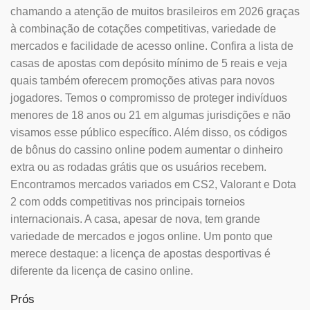
chamando a atenção de muitos brasileiros em 2026 graças
à combinação de cotações competitivas, variedade de
mercados e facilidade de acesso online. Confira a lista de
casas de apostas com depósito mínimo de 5 reais e veja
quais também oferecem promoções ativas para novos
jogadores. Temos o compromisso de proteger indivíduos
menores de 18 anos ou 21 em algumas jurisdições e não
visamos esse público específico. Além disso, os códigos
de bônus do cassino online podem aumentar o dinheiro
extra ou as rodadas grátis que os usuários recebem.
Encontramos mercados variados em CS2, Valorant e Dota
2 com odds competitivas nos principais torneios
internacionais. A casa, apesar de nova, tem grande
variedade de mercados e jogos online. Um ponto que
merece destaque: a licença de apostas desportivas é
diferente da licença de casino online.
Prós