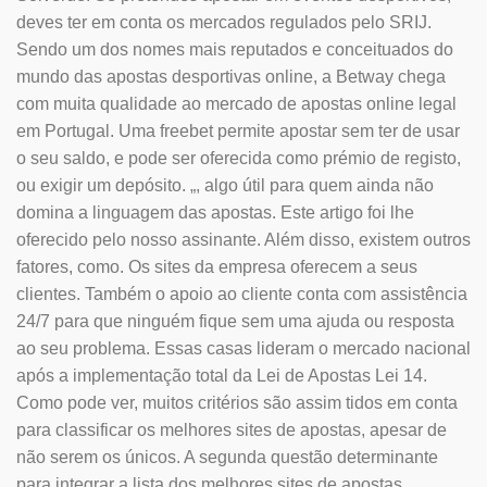
deves ter em conta os mercados regulados pelo SRIJ.
Sendo um dos nomes mais reputados e conceituados do
mundo das apostas desportivas online, a Betway chega
com muita qualidade ao mercado de apostas online legal
em Portugal. Uma freebet permite apostar sem ter de usar
o seu saldo, e pode ser oferecida como prémio de registo,
ou exigir um depósito. „, algo útil para quem ainda não
domina a linguagem das apostas. Este artigo foi lhe
oferecido pelo nosso assinante. Além disso, existem outros
fatores, como. Os sites da empresa oferecem a seus
clientes. Também o apoio ao cliente conta com assistência
24/7 para que ninguém fique sem uma ajuda ou resposta
ao seu problema. Essas casas lideram o mercado nacional
após a implementação total da Lei de Apostas Lei 14.
Como pode ver, muitos critérios são assim tidos em conta
para classificar os melhores sites de apostas, apesar de
não serem os únicos. A segunda questão determinante
para integrar a lista dos melhores sites de apostas