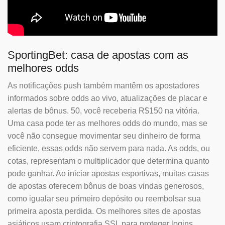
SportingBet: casa de apostas com as
melhores odds
As notificações push também mantêm os apostadores
informados sobre odds ao vivo, atualizações de placar e
alertas de bônus. 50, você receberia R$150 na vitória.
Uma casa pode ter as melhores odds do mundo, mas se
você não consegue movimentar seu dinheiro de forma
eficiente, essas odds não servem para nada. As odds, ou
cotas, representam o multiplicador que determina quanto
pode ganhar. Ao iniciar apostas esportivas, muitas casas
de apostas oferecem bônus de boas vindas generosos,
como igualar seu primeiro depósito ou reembolsar sua
primeira aposta perdida. Os melhores sites de apostas
asiáticos usam criptografia SSL para proteger logins,