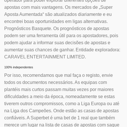
operador para poder explorar diferentes opções de
apostas com mais vantagens. Os mercados de „Super
Aposta Aumentada“ são atualizados diariamente e eu
encontrei boas oportunidades em ligas alternativas.
Prognósticos Basquete. Os prognósticos de apostas
podem ser uma ferramenta útil para os apostadores, pois
podem ajudar a informar suas decisões de apostas e
aumentar suas chances de ganhar. Entidade exploradora:
CARAVEL ENTERTAINMENT LIMITED.
100% independentes
Por isso, recomendamos que mal faça o registo, envie
todos os documentos necessários. As equipas com
plantéis mais curtos passam muitas vezes por maiores
dificuldades a meio da época, nomeadamente se estas
tiverem outros compromissos, como a Liga Europa ou até
na Liga dos Campeões. Onde estão as casas de apostas
confiáveis. A Superbet é uma bet de 1 real que também
merece um lugar na lista de casas de apostas com saque