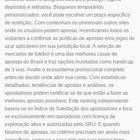
depósitos e retiradas. Bloqueios temporários
personalizados: você pode escolher um prazo específico
de restrição;. Com contenham ou promovam outros sites
onde os usuários podem apostar, incentivamos todos os
visitantes a confirmar as políticas de apostas e/ou jogos de
azar aplicáveis ​​em sua jurisdição local. A seleção de
mercados de futebol é uma das melhores casas de
apostas do Brasil e traz opções inusitadas como handicap
de 3 vias. Avalie o ecossistema promocional completo
antes de decidir onde abrir sua conta. Com estatísticas
detalhadas, tendências de apostas e análises, os
apostadores podem certificar se de que estão a fazer as
melhores apostas possíveis. Este ranking independente
baseia se no Índice de Satisfação dos apostadores e foca
se exclusivamente em operadoras com licença de
exploração ativa e autorizadas pelo SRIJ. E quando
falamos de apostas, os critérios precisam ser ainda mais
específicos, como se a casa tem app e se possui bons