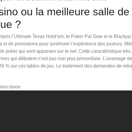
sino ou la meilleure salle de
que ?
ompris l’Ultimate Texas Hold’em, le Poker Pai Gow et le Blackjac
et de promotions pour améliorer l’expérience des joueurs. Mé
 de poker qui sont apparues sur le net. Cette caractéristique très
nes qui débutent n’est pas non plus primordiale. L’avantage de
6 % sur ces tables de jeu. Le traitement des demandes de retra