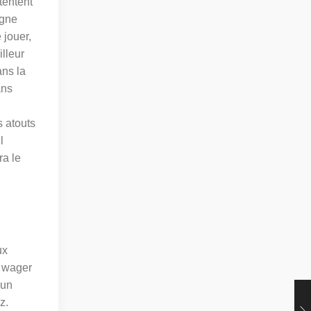
tentent
igne
 jouer,
illeur
ans la
ans
s atouts
l
ra le
ux
n wager
 un
z.