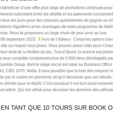
bénéficier d’une offre plus large de promotions continues pour
rences subsistent entre les dépôts et les paiements concernant
 tous les jours pour des chances quotidiennes de gagner un mi
otions régulières et les avantages de notre programme de fidéli
ue. Nous te proposons un large choix de jeux ainsi qu’une
: 08 septembre 2023.
Avis de l’éditeur : Certaines options ba
site sur lequel vous jouez. Vous pouvez aussi voter pour n’imp
ieur droit de la fenêtre du jeu. Tout d’abord, la licence est primo
de jeux complète comprenant plus de 3 000 titres développés pa
Gamble Group, dont le siège social est situé au Business Office
ct, CBD 1070, Malta. Il sera possible que la liste des moyens m
iée par le casino en personne, et qu’il demande que vos retraits 
tilisée pour le dépôt. C’est pourquoi il est tout aussi essentie
t article. Qui est utilisé pour sécuriser les données des utilisat
 EN TANT QUE 10 TOURS SUR BOOK O