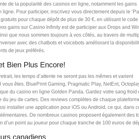
ante de la popularité des casinos en ligne, notamment les gains
 ligne. Pour participer, inscrivez vous directement depuis le ‘
ratuits pour chaque dépôt de plus de 30 €, en utilisant le code
gains sur Casino Infinity est de participer aux Drops and Wi
insi que nous sommes toujours à vos côtés, au travers de multi
onverser avec des chatbots et voicebots améliorant la disponibili
ents de jeux préférés.
t Bien Plus Encore!
rait, les temps d’attente ne seront pas les mêmes et varient
l vous êtes. BluePrint Gaming, Pragmatic Play, NetEnt, Octoplay
hèque du casino en ligne Golden Panda. Gardez votre sang froid 
e du jeu de cartes. Des reviews complètes de chaque plateform
ssi installer une application pour iOS ou Android, ce qui, dans c
pplémentaires. De nombreux casinos proposent également des t
tion d’un point au joueur pour chaque tranche de 100 euros de dé
eurs canadiens