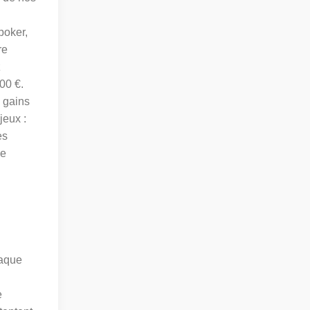
poker,
re
z
00 €.
 gains
jeux :
es
de
haque
e