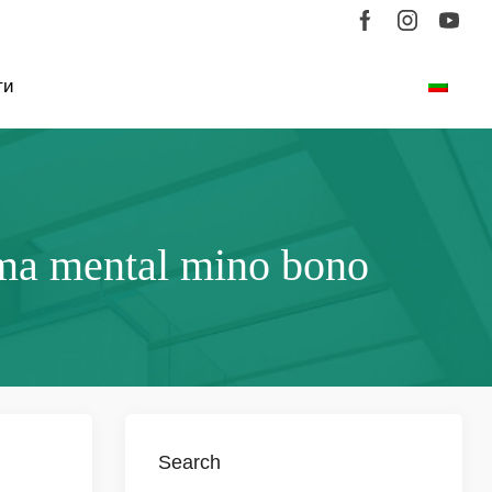
ти
tema mental mino bono
Search