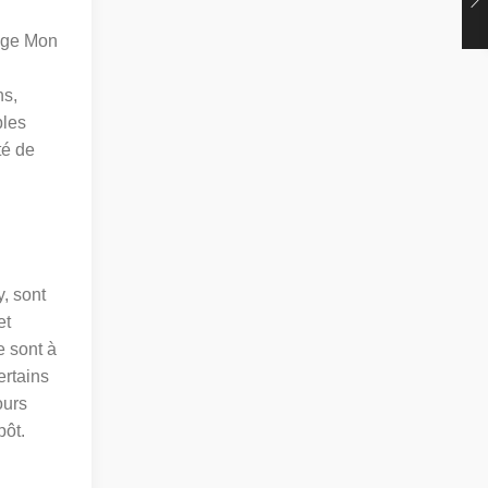
Page Mon
ns,
ples
té de
, sont
et
e sont à
ertains
ours
pôt.