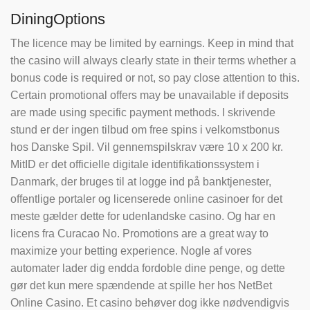
DiningOptions
The licence may be limited by earnings. Keep in mind that
the casino will always clearly state in their terms whether a
bonus code is required or not, so pay close attention to this.
Certain promotional offers may be unavailable if deposits
are made using specific payment methods. I skrivende
stund er der ingen tilbud om free spins i velkomstbonus
hos Danske Spil. Vil gennemspilskrav være 10 x 200 kr.
MitID er det officielle digitale identifikationssystem i
Danmark, der bruges til at logge ind på banktjenester,
offentlige portaler og licenserede online casinoer for det
meste gælder dette for udenlandske casino. Og har en
licens fra Curacao No. Promotions are a great way to
maximize your betting experience. Nogle af vores
automater lader dig endda fordoble dine penge, og dette
gør det kun mere spændende at spille her hos NetBet
Online Casino. Et casino behøver dog ikke nødvendigvis