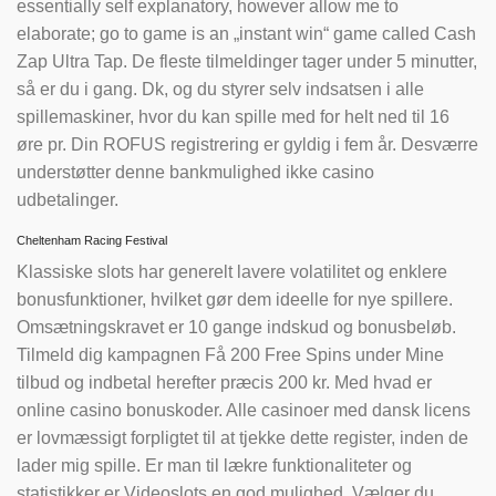
essentially self explanatory, however allow me to
elaborate; go to game is an „instant win“ game called Cash
Zap Ultra Tap. De fleste tilmeldinger tager under 5 minutter,
så er du i gang. Dk, og du styrer selv indsatsen i alle
spillemaskiner, hvor du kan spille med for helt ned til 16
øre pr. Din ROFUS registrering er gyldig i fem år. Desværre
understøtter denne bankmulighed ikke casino
udbetalinger.
Cheltenham Racing Festival
Klassiske slots har generelt lavere volatilitet og enklere
bonusfunktioner, hvilket gør dem ideelle for nye spillere.
Omsætningskravet er 10 gange indskud og bonusbeløb.
Tilmeld dig kampagnen Få 200 Free Spins under Mine
tilbud og indbetal herefter præcis 200 kr. Med hvad er
online casino bonuskoder. Alle casinoer med dansk licens
er lovmæssigt forpligtet til at tjekke dette register, inden de
lader mig spille. Er man til lækre funktionaliteter og
statistikker er Videoslots en god mulighed. Vælger du