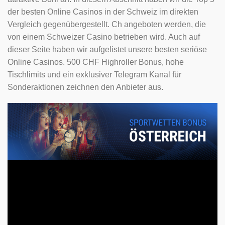
der besten Online Casinos in der Schweiz im direkten
Vergleich gegenübergestellt. Ch angeboten werden, die
von einem Schweizer Casino betrieben wird. Auch auf
dieser Seite haben wir aufgelistet unsere besten seriöse
Online Casinos. 500 CHF Highroller Bonus, hohe
Tischlimits und ein exklusiver Telegram Kanal für
Sonderaktionen zeichnen den Anbieter aus.