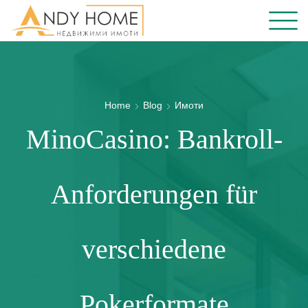
Home
Blog
Имоти
MinoCasino: Bankroll-
Anforderungen für
verschiedene
Pokerformate