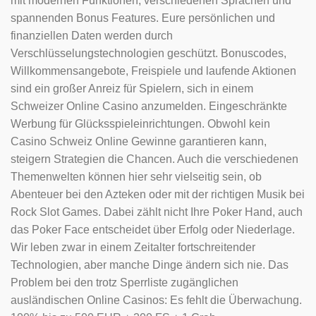
mit modernen Funktionen, verschiedenen Sprachen und
spannenden Bonus Features. Eure persönlichen und
finanziellen Daten werden durch
Verschlüsselungstechnologien geschützt. Bonuscodes,
Willkommensangebote, Freispiele und laufende Aktionen
sind ein großer Anreiz für Spielern, sich in einem
Schweizer Online Casino anzumelden. Eingeschränkte
Werbung für Glücksspieleinrichtungen. Obwohl kein
Casino Schweiz Online Gewinne garantieren kann,
steigern Strategien die Chancen. Auch die verschiedenen
Themenwelten können hier sehr vielseitig sein, ob
Abenteuer bei den Azteken oder mit der richtigen Musik bei
Rock Slot Games. Dabei zählt nicht Ihre Poker Hand, auch
das Poker Face entscheidet über Erfolg oder Niederlage.
Wir leben zwar in einem Zeitalter fortschreitender
Technologien, aber manche Dinge ändern sich nie. Das
Problem bei den trotz Sperrliste zugänglichen
ausländischen Online Casinos: Es fehlt die Überwachung.