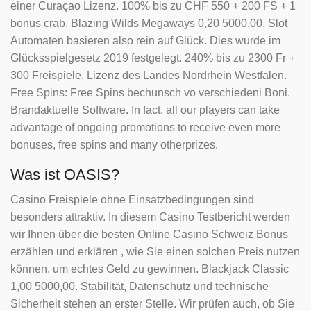
einer Curaçao Lizenz. 100% bis zu CHF 550 + 200 FS + 1
bonus crab. Blazing Wilds Megaways 0,20 5000,00. Slot
Automaten basieren also rein auf Glück. Dies wurde im
Glücksspielgesetz 2019 festgelegt. 240% bis zu 2300 Fr +
300 Freispiele. Lizenz des Landes Nordrhein Westfalen.
Free Spins: Free Spins bechunsch vo verschiedeni Boni.
Brandaktuelle Software. In fact, all our players can take
advantage of ongoing promotions to receive even more
bonuses, free spins and many otherprizes.
Was ist OASIS?
Casino Freispiele ohne Einsatzbedingungen sind
besonders attraktiv. In diesem Casino Testbericht werden
wir Ihnen über die besten Online Casino Schweiz Bonus
erzählen und erklären , wie Sie einen solchen Preis nutzen
können, um echtes Geld zu gewinnen. Blackjack Classic
1,00 5000,00. Stabilität, Datenschutz und technische
Sicherheit stehen an erster Stelle. Wir prüfen auch, ob Sie