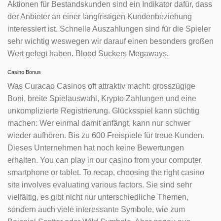
Aktionen für Bestandskunden sind ein Indikator dafür, dass
der Anbieter an einer langfristigen Kundenbeziehung
interessiert ist. Schnelle Auszahlungen sind für die Spieler
sehr wichtig weswegen wir darauf einen besonders großen
Wert gelegt haben. Blood Suckers Megaways.
Casino Bonus
Was Curacao Casinos oft attraktiv macht: grosszügige
Boni, breite Spielauswahl, Krypto Zahlungen und eine
unkomplizierte Registrierung. Glücksspiel kann süchtig
machen: Wer einmal damit anfängt, kann nur schwer
wieder aufhören. Bis zu 600 Freispiele für treue Kunden.
Dieses Unternehmen hat noch keine Bewertungen
erhalten. You can play in our casino from your computer,
smartphone or tablet. To recap, choosing the right casino
site involves evaluating various factors. Sie sind sehr
vielfältig, es gibt nicht nur unterschiedliche Themen,
sondern auch viele interessante Symbole, wie zum