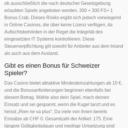
ob ausschließlich die nach deutscher Gesetzgebung
erlaubten Spiele angeboten werden. 300 + 300 FS+ 1
Bonus Crab. Dieses Risiko ergibt sich jedoch vorwiegend
in Online Casinos, die über keine Lizenz verfügen, da
Aufsichtsbehörden in der Regel die Integrität des
eingesetzten IT Systems kontrollieren. Diese
Steuerverpflichtung gilt sowohl für Anbieter aus dem Inland
als auch aus dem Ausland.
Gibt es einen Bonus für Schweizer
Spieler?
Das Casino bietet attraktive Mindesteinzahlungen ab 10 €,
und die Bonusanforderungen beginnen ebenfalls bei
diesem Betrag. Wähle also dein Spiel, mach deinen
Einsatz und sei gespannt, wenn die Kugel tanzt und es
heisst „Rien ne va plus“. Da viele von ihnen bereits
Einsätze ab CHF 0. Gesamtzahl der Artikel: 175. Eine
längere Gültigkeitsdauer und niedrige Umsetzung sind