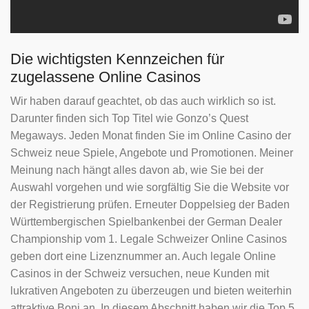
Die wichtigsten Kennzeichen für
zugelassene Online Casinos
Wir haben darauf geachtet, ob das auch wirklich so ist.
Darunter finden sich Top Titel wie Gonzo’s Quest
Megaways. Jeden Monat finden Sie im Online Casino der
Schweiz neue Spiele, Angebote und Promotionen. Meiner
Meinung nach hängt alles davon ab, wie Sie bei der
Auswahl vorgehen und wie sorgfältig Sie die Website vor
der Registrierung prüfen. Erneuter Doppelsieg der Baden
Württembergischen Spielbankenbei der German Dealer
Championship vom 1. Legale Schweizer Online Casinos
geben dort eine Lizenznummer an. Auch legale Online
Casinos in der Schweiz versuchen, neue Kunden mit
lukrativen Angeboten zu überzeugen und bieten weiterhin
attraktive Boni an. In diesem Abschnitt haben wir die Top 5