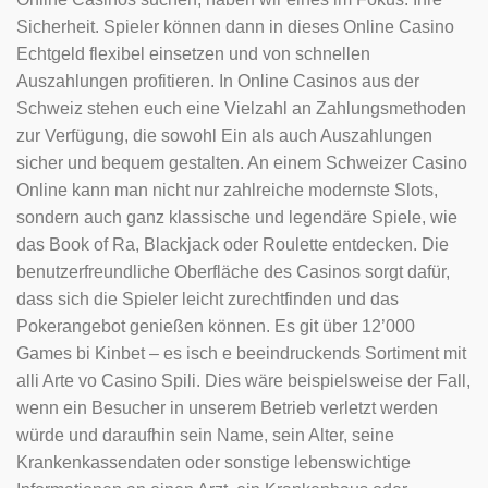
Sicherheit. Spieler können dann in dieses Online Casino
Echtgeld flexibel einsetzen und von schnellen
Auszahlungen profitieren. In Online Casinos aus der
Schweiz stehen euch eine Vielzahl an Zahlungsmethoden
zur Verfügung, die sowohl Ein als auch Auszahlungen
sicher und bequem gestalten. An einem Schweizer Casino
Online kann man nicht nur zahlreiche modernste Slots,
sondern auch ganz klassische und legendäre Spiele, wie
das Book of Ra, Blackjack oder Roulette entdecken. Die
benutzerfreundliche Oberfläche des Casinos sorgt dafür,
dass sich die Spieler leicht zurechtfinden und das
Pokerangebot genießen können. Es git über 12’000
Games bi Kinbet – es isch e beeindruckends Sortiment mit
alli Arte vo Casino Spili. Dies wäre beispielsweise der Fall,
wenn ein Besucher in unserem Betrieb verletzt werden
würde und daraufhin sein Name, sein Alter, seine
Krankenkassendaten oder sonstige lebenswichtige