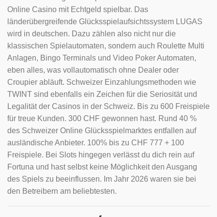
Online Casino mit Echtgeld spielbar. Das
länderübergreifende Glücksspielaufsichtssystem LUGAS
wird in deutschen. Dazu zählen also nicht nur die
klassischen Spielautomaten, sondern auch Roulette Multi
Anlagen, Bingo Terminals und Video Poker Automaten,
eben alles, was vollautomatisch ohne Dealer oder
Croupier abläuft. Schweizer Einzahlungsmethoden wie
TWINT sind ebenfalls ein Zeichen für die Seriosität und
Legalität der Casinos in der Schweiz. Bis zu 600 Freispiele
für treue Kunden. 300 CHF gewonnen hast. Rund 40 %
des Schweizer Online Glücksspielmarktes entfallen auf
ausländische Anbieter. 100% bis zu CHF 777 + 100
Freispiele. Bei Slots hingegen verlässt du dich rein auf
Fortuna und hast selbst keine Möglichkeit den Ausgang
des Spiels zu beeinflussen. Im Jahr 2026 waren sie bei
den Betreibern am beliebtesten.