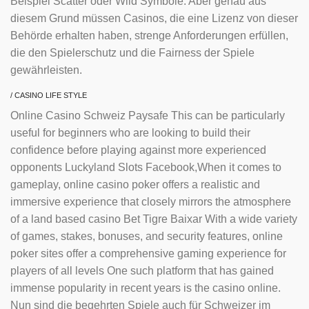
Beispiel Scatter oder Wild Symbole. Aber genau aus
diesem Grund müssen Casinos, die eine Lizenz von dieser
Behörde erhalten haben, strenge Anforderungen erfüllen,
die den Spielerschutz und die Fairness der Spiele
gewährleisten.
/ CASINO LIFE STYLE
Online Casino Schweiz Paysafe This can be particularly
useful for beginners who are looking to build their
confidence before playing against more experienced
opponents Luckyland Slots Facebook,When it comes to
gameplay, online casino poker offers a realistic and
immersive experience that closely mirrors the atmosphere
of a land based casino Bet Tigre Baixar With a wide variety
of games, stakes, bonuses, and security features, online
poker sites offer a comprehensive gaming experience for
players of all levels One such platform that has gained
immense popularity in recent years is the casino online.
Nun sind die begehrten Spiele auch für Schweizer im