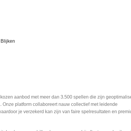
Blijken
ekozen aanbod met meer dan 3.500 spellen die zijn geoptimalis
 Onze platform collaboreert nauw collectief met leidende
aardoor je verzekerd kan zijn van faire spelresultaten en prem