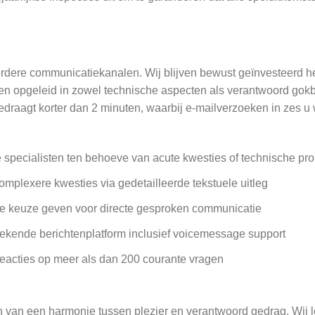
erdere communicatiekanalen. Wij blijven bewust geïnvesteerd 
ven opgeleid in zowel technische aspecten als verantwoord gokb
draagt korter dan 2 minuten, waarbij e-mailverzoeken in zes u
specialisten ten behoeve van acute kwesties of technische pr
omplexere kwesties via gedetailleerde tekstuele uitleg
die keuze geven voor directe gesproken communicatie
 bekende berichtenplatform inclusief voicemessage support
reacties op meer als dan 200 courante vragen
n van een harmonie tussen plezier en verantwoord gedrag. Wij 