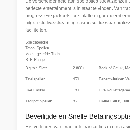
De verscheidenheid aan spelopties strekt zichzelf u
perfecte entertainment is in staat te vinden. Van t
progressieve jackpots, ons platform garandeert ee
uitgeruste live-streaming casino sectie waar prof
faciliteiten.
Spelcategorie
Totaal Spellen
Meest geliefde Titels
RTP Range
Digitale Slots
2.800+
Book of Geluk, Me
Tafelspellen
450+
Eenentwintigen Var
Live Casino
180+
Live Roulettegame
Jackpot Spellen
85+
Divine Geluk, Hal
Beveiligde en Snelle Betalingsopti
Het voltooien van financiële transacties in ons c