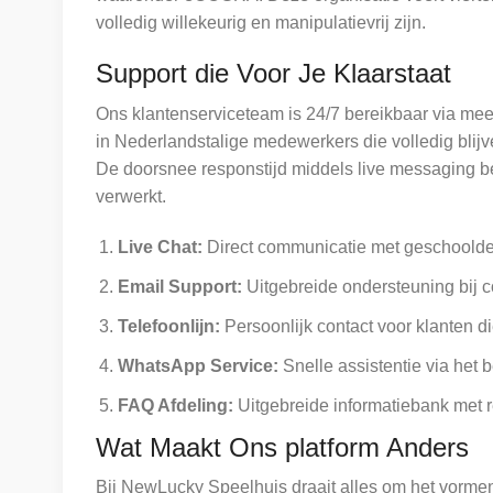
volledig willekeurig en manipulatievrij zijn.
Support die Voor Je Klaarstaat
Ons klantenserviceteam is 24/7 bereikbaar via me
in Nederlandstalige medewerkers die volledig blij
De doorsnee responstijd middels live messaging be
verwerkt.
Live Chat:
Direct communicatie met geschoolde 
Email Support:
Uitgebreide ondersteuning bij c
Telefoonlijn:
Persoonlijk contact voor klanten 
WhatsApp Service:
Snelle assistentie via het
FAQ Afdeling:
Uitgebreide informatiebank met 
Wat Maakt Ons platform Anders
Bij NewLucky Speelhuis draait alles om het vorme