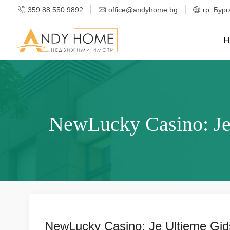
359 88 550 9892
office@andyhome.bg
гр. Бург
Н
NewLucky Casino: Je 
NewLucky Casino: Je Ultieme Gid