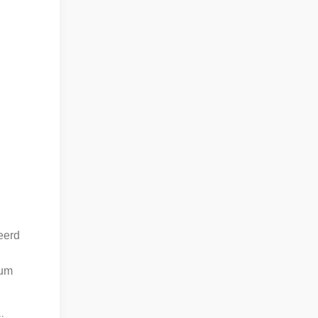
eerd
ium