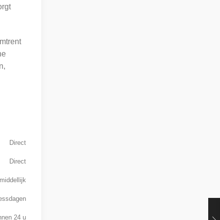
orgt
omtrent
ne
n,
Direct
Direct
iddellijk
nessdagen
nnen 24 u