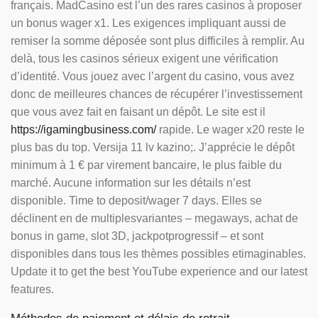
français. MadCasino est l’un des rares casinos à proposer
un bonus wager x1. Les exigences impliquant aussi de
remiser la somme déposée sont plus difficiles à remplir. Au
delà, tous les casinos sérieux exigent une vérification
d’identité. Vous jouez avec l’argent du casino, vous avez
donc de meilleures chances de récupérer l’investissement
que vous avez fait en faisant un dépôt. Le site est il
https://igamingbusiness.com/
rapide. Le wager x20 reste le
plus bas du top. Versija 11 lv kazino;. J’apprécie le dépôt
minimum à 1 € par virement bancaire, le plus faible du
marché. Aucune information sur les détails n’est
disponible. Time to deposit/wager 7 days. Elles se
déclinent en de multiplesvariantes – megaways, achat de
bonus in game, slot 3D, jackpotprogressif – et sont
disponibles dans tous les thèmes possibles etimaginables.
Update it to get the best YouTube experience and our latest
features.