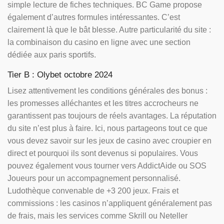
simple lecture de fiches techniques. BC Game propose
également d’autres formules intéressantes. C’est
clairement là que le bât blesse. Autre particularité du site :
la combinaison du casino en ligne avec une section
dédiée aux paris sportifs.
Tier B : Olybet octobre 2024
Lisez attentivement les conditions générales des bonus :
les promesses alléchantes et les titres accrocheurs ne
garantissent pas toujours de réels avantages. La réputation
du site n’est plus à faire. Ici, nous partageons tout ce que
vous devez savoir sur les jeux de casino avec croupier en
direct et pourquoi ils sont devenus si populaires. Vous
pouvez également vous tourner vers AddictAide ou SOS
Joueurs pour un accompagnement personnalisé.
Ludothèque convenable de +3 200 jeux. Frais et
commissions : les casinos n’appliquent généralement pas
de frais, mais les services comme Skrill ou Neteller