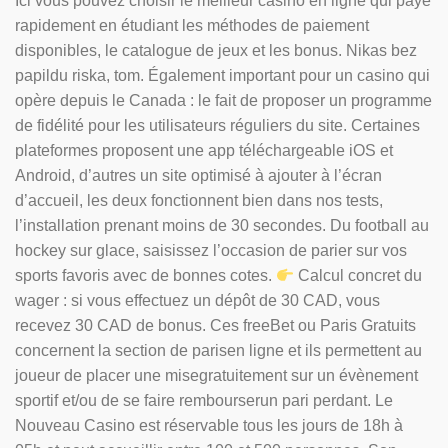
Ici vous pouvez choisir le meilleur casino en ligne qui paye
rapidement en étudiant les méthodes de paiement
disponibles, le catalogue de jeux et les bonus. Nikas bez
papildu riska, tom. Également important pour un casino qui
opère depuis le Canada : le fait de proposer un programme
de fidélité pour les utilisateurs réguliers du site. Certaines
plateformes proposent une app téléchargeable iOS et
Android, d’autres un site optimisé à ajouter à l’écran
d’accueil, les deux fonctionnent bien dans nos tests,
l’installation prenant moins de 30 secondes. Du football au
hockey sur glace, saisissez l’occasion de parier sur vos
sports favoris avec de bonnes cotes.
Calcul concret du
wager : si vous effectuez un dépôt de 30 CAD, vous
recevez 30 CAD de bonus. Ces freeBet ou Paris Gratuits
concernent la section de parisen ligne et ils permettent au
joueur de placer une misegratuitement sur un évènement
sportif et/ou de se faire rembourserun pari perdant. Le
Nouveau Casino est réservable tous les jours de 18h à