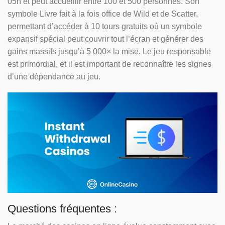
05h et peut accueillir entre 100 et 500 personnes. Son
symbole Livre fait à la fois office de Wild et de Scatter,
permettant d’accéder à 10 tours gratuits où un symbole
expansif spécial peut couvrir tout l’écran et générer des
gains massifs jusqu’à 5 000× la mise. Le jeu responsable
est primordial, et il est important de reconnaître les signes
d’une dépendance au jeu.
Questions fréquentes :