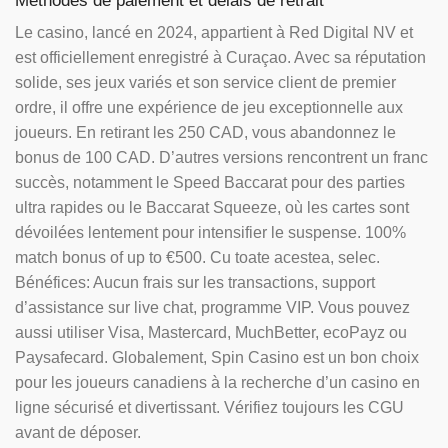
Méthodes de paiement et délais de retrait
Le casino, lancé en 2024, appartient à Red Digital NV et
est officiellement enregistré à Curaçao. Avec sa réputation
solide, ses jeux variés et son service client de premier
ordre, il offre une expérience de jeu exceptionnelle aux
joueurs. En retirant les 250 CAD, vous abandonnez le
bonus de 100 CAD. D’autres versions rencontrent un franc
succès, notamment le Speed Baccarat pour des parties
ultra rapides ou le Baccarat Squeeze, où les cartes sont
dévoilées lentement pour intensifier le suspense. 100%
match bonus of up to €500. Cu toate acestea, selec.
Bénéfices: Aucun frais sur les transactions, support
d’assistance sur live chat, programme VIP. Vous pouvez
aussi utiliser Visa, Mastercard, MuchBetter, ecoPayz ou
Paysafecard. Globalement, Spin Casino est un bon choix
pour les joueurs canadiens à la recherche d’un casino en
ligne sécurisé et divertissant. Vérifiez toujours les CGU
avant de déposer.