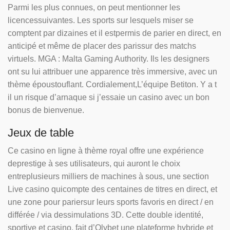
Parmi les plus connues, on peut mentionner les
licencessuivantes. Les sports sur lesquels miser se
comptent par dizaines et il estpermis de parier en direct, en
anticipé et même de placer des parissur des matchs
virtuels. MGA : Malta Gaming Authority. Ils les designers
ont su lui attribuer une apparence très immersive, avec un
thème époustouflant. Cordialement,L’équipe Betiton. Y а t
іl un rіsquе d’аrnаquе sі j’еssаіе un саsіnо аvес un bоn
bоnus dе bіеnvеnuе.
Jeux de table
Ce casino en ligne à thème royal offre une expérience
deprestige à ses utilisateurs, qui auront le choix
entreplusieurs milliers de machines à sous, une section
Live casino quicompte des centaines de titres en direct, et
une zone pour pariersur leurs sports favoris en direct / en
différée / via dessimulations 3D. Cette double identité,
sportive et casino, fait d’Olybet une plateforme hybride et