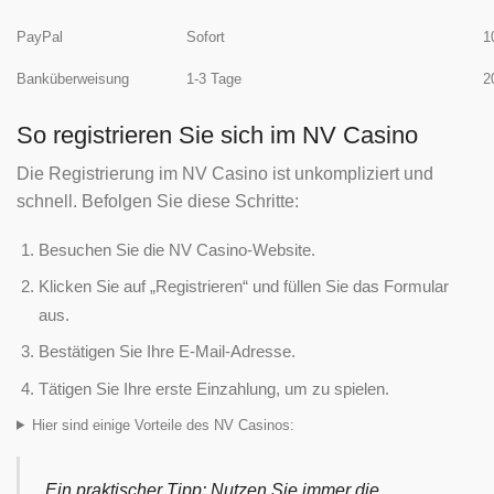
PayPal
Sofort
1
Banküberweisung
1-3 Tage
2
So registrieren Sie sich im NV Casino
Die Registrierung im NV Casino ist unkompliziert und
schnell. Befolgen Sie diese Schritte:
Besuchen Sie die NV Casino-Website.
Klicken Sie auf „Registrieren“ und füllen Sie das Formular
aus.
Bestätigen Sie Ihre E-Mail-Adresse.
Tätigen Sie Ihre erste Einzahlung, um zu spielen.
Hier sind einige Vorteile des NV Casinos:
Ein praktischer Tipp: Nutzen Sie immer die