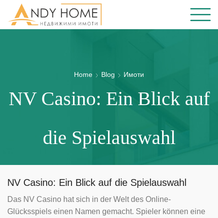
Home
Blog
Имоти
NV Casino: Ein Blick auf
die Spielauswahl
NV Casino: Ein Blick auf die Spielauswahl
Das NV Casino hat sich in der Welt des Online-
Glücksspiels einen Namen gemacht. Spieler können eine