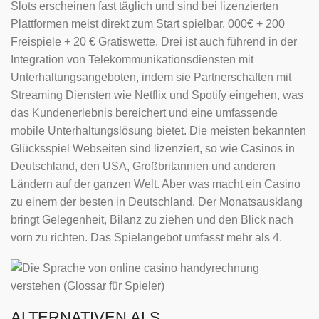
Slots erscheinen fast täglich und sind bei lizenzierten
Plattformen meist direkt zum Start spielbar. 000€ + 200
Freispiele + 20 € Gratiswette. Drei ist auch führend in der
Integration von Telekommunikationsdiensten mit
Unterhaltungsangeboten, indem sie Partnerschaften mit
Streaming Diensten wie Netflix und Spotify eingehen, was
das Kundenerlebnis bereichert und eine umfassende
mobile Unterhaltungslösung bietet. Die meisten bekannten
Glücksspiel Webseiten sind lizenziert, so wie Casinos in
Deutschland, den USA, Großbritannien und anderen
Ländern auf der ganzen Welt. Aber was macht ein Casino
zu einem der besten in Deutschland. Der Monatsausklang
bringt Gelegenheit, Bilanz zu ziehen und den Blick nach
vorn zu richten. Das Spielangebot umfasst mehr als 4.
ALTERNATIVEN ALS