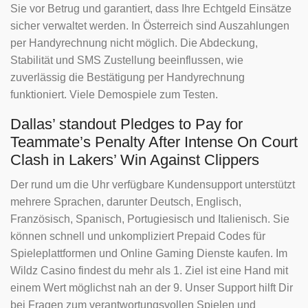
Sie vor Betrug und garantiert, dass Ihre Echtgeld Einsätze
sicher verwaltet werden. In Österreich sind Auszahlungen
per Handyrechnung nicht möglich. Die Abdeckung,
Stabilität und SMS Zustellung beeinflussen, wie
zuverlässig die Bestätigung per Handyrechnung
funktioniert. Viele Demospiele zum Testen.
Dallas’ standout Pledges to Pay for
Teammate’s Penalty After Intense On Court
Clash in Lakers’ Win Against Clippers
Der rund um die Uhr verfügbare Kundensupport unterstützt
mehrere Sprachen, darunter Deutsch, Englisch,
Französisch, Spanisch, Portugiesisch und Italienisch. Sie
können schnell und unkompliziert Prepaid Codes für
Spieleplattformen und Online Gaming Dienste kaufen. Im
Wildz Casino findest du mehr als 1. Ziel ist eine Hand mit
einem Wert möglichst nah an der 9. Unser Support hilft Dir
bei Fragen zum verantwortungsvollen Spielen und