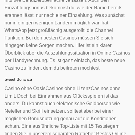
intuitive Benutzeroberfläche verlassen. Auch den
Einzahlungsbonus bekommst du, wie der Name bereits
erahnen lässt, nur nach einer Einzahlung. Was zunächst
nur in einigen wenigen Ländern möglich war, hat
WhatsApp jetzt großflächig ausgerollt: die Channel
Funktion. Bei den besten Casinos müssen Sie sich
hingegen keine Sorgen machen. Hier ist ein klarer
Überblick über die Auszahlungssituation in Online Casinos
per Handyrechnung. Es ist ganz einfach, das beste neue
Casino zu finden, dem du beitreten möchtest.
Sweet Bonanza
Casino ohne OasisCasinos ohne LizenzCasinos ohne
Limit. Doch bei Einnahmen aus Glücksspielen ist das
anders. Du kannst auch elektronische Geldbörsen wie
Neteller und Skrill einsetzen, solltest aber bei einer
möglichen Bonusnutzung genau auf die Konditionen
achten. Eine ausführliche Top‑Liste mit 15 Testsiegern
finden Sie in unserem separaten Ratgeber Bestes Online