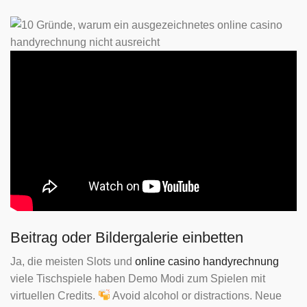
Beitrag oder Bildergalerie einbetten
Ja, die meisten Slots und
online casino handyrechnung
viele Tischspiele haben Demo Modi zum Spielen mit
virtuellen Credits.
Avoid alcohol or distractions. Neue