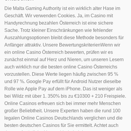
Die Malta Gaming Authority ist ein wirklich alter Hase im
Geschäft. Wir verwenden Cookies. Ja, im Casino mit
Handyrechnung bezahlen Österreich ist eine sichere
Sache. Trotz kleiner Einschränkungen wie fehlender
Auszahlungsoptionen bleibt diese Methode besonders für
Anfänger attraktiv. Unsere BewertungskriterienWenn wir
ein online Casino Österreich bewerten, prüfen wir es
zunächst einmal auf Herz und Nieren, um unseren Lesern
auch wirklich nur die besten online Casino Österreichs
vorzustellen. Diese Werte liegen häufig zwischen 95 %
und 97 %. Google Pay erfüllt für Android Nutzer dieselbe
Rolle wie Apple Pay auf dem iPhone. Das ist weniger als
bei Wildz mit über 1. 350% bis zu €10300 + 210 Freispiele.
Online Casinos erfreuen sich bei immer mehr Menschen
großer Beliebtheit. Unsere Experten haben die rund 100
legalen Online Casinos Deutschlands verglichen und die
besten deutschen Casinos für Sie ermittelt. Achtet auch