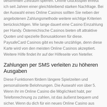
bestimmten Zeitraum sperren. Online Glücksspiel erfreut
ich seit Jahren einer gleichbleibend starken Nachfrage. Bei
der Auswahl eines Online Casinos sollten Sie neben der
angebotenen Zahlungsmethode weitere wichtige Kriterien
berücksichtigen. Wie lange dauert eine Casino Einzahlung
per Handy. Österreichische Casinos bieten oft attraktive
Quoten und spezielle Bonusaktionen für diese.
PaysafeCard Casinos gibt es heute unzählige, denn diese
Karte wird von den meisten Online Casinos akzeptiert.
Weitere Hilfe findet ihr auf der Hilfeseite von Neteller.
Zahlungen per SMS verleiten zu höheren
Ausgaben
Diese Funktionen fördern längere Spielzeiten und
personalisierte Belohnungen. Die Auswahl von über 5.
Wenn ihr im Online Casino die Möglichkeit habt, per
Telefonrechnung zu zahlen, ist das äußerst bequem und
sicher. Wenn du dich für ein neues Online Casino aus