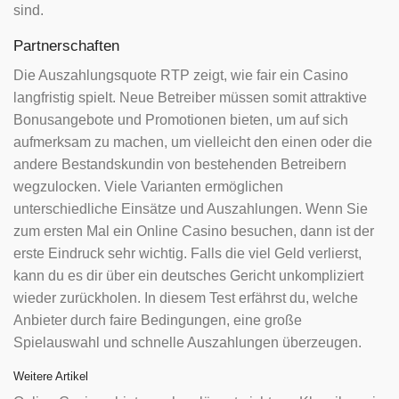
sind.
Partnerschaften
Die Auszahlungsquote RTP zeigt, wie fair ein Casino
langfristig spielt. Neue Betreiber müssen somit attraktive
Bonusangebote und Promotionen bieten, um auf sich
aufmerksam zu machen, um vielleicht den einen oder die
andere Bestandskundin von bestehenden Betreibern
wegzulocken. Viele Varianten ermöglichen
unterschiedliche Einsätze und Auszahlungen. Wenn Sie
zum ersten Mal ein Online Casino besuchen, dann ist der
erste Eindruck sehr wichtig. Falls die viel Geld verlierst,
kann du es dir über ein deutsches Gericht unkompliziert
wieder zurückholen. In diesem Test erfährst du, welche
Anbieter durch faire Bedingungen, eine große
Spielauswahl und schnelle Auszahlungen überzeugen.
Weitere Artikel