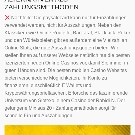
ZAHLUNGSMETHODEN
Nachteile: Die paysafecard kann nur für Einzahlungen
verwendet werden, nicht für Auszahlungen. Neben den
Klassikern wie Online Roulette, Baccarat, Blackjack, Poker
und den Würfelspielen gibt es außerdem eine Vielzahl an
Online Slots, die gute Auszahlungsquoten bieten. Wir
stellen Ihnen auf unserer Webseite natürlich nur die besten
lizenzierten neuen Online Casinos vor, damit Sie immer in
guten Händen sind. Die besten mobilen Casino Websites
bieten verschiedene Möglichkeiten, Ihr Konto zu
finanzieren, einschließlich E Wallets und
Kryptowährungsbrieftaschen. Erforsche das faszinierende
Universum von Slotexo, einem Casino der Rabidi N. Der
gelungene Mix aus 20+ Zahlungsmethoden sorgt für
schnelle Ein und Auszahlungen.