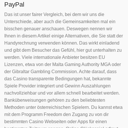
PayPal
Das ist unser fairer Vergleich, bei dem wir uns die
Unterschiede, aber auch die Gemeinsamkeiten mal ein
bisschen genauer anschauen. Deswegen nennen wir
Ihnen in diesem Artikel einige Alternativen, die Sie statt der
Handyrechnung verwenden können. Das wirkt einladend
und gibt dem Besucher das Gefühl, hier gut unterhalten zu
werden. Viele internationale Anbieter besitzen EU
Lizenzen, etwa von der Malta Gaming Authority MGA oder
der Gibraltar Gambling Commission. Achte darauf, dass
das Casino transparente Bedingungen hat, bekannte
Spiele Provider integriert und Gewinn Auszahlungen
nachvollziehbar und vor allem schnell bearbeitet werden.
Banküberweisungen gehören zu den beliebtesten
Methoden unter österreichischen Spielern. Du kannst etwa
mit dem Programm Freedom den Zugang zu von dir
bestimmten Casino Webseiten oder Apps für einen