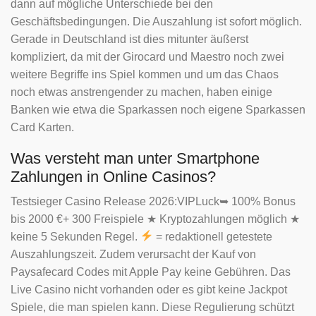
dann auf mögliche Unterschiede bei den
Geschäftsbedingungen. Die Auszahlung ist sofort möglich.
Gerade in Deutschland ist dies mitunter äußerst
kompliziert, da mit der Girocard und Maestro noch zwei
weitere Begriffe ins Spiel kommen und um das Chaos
noch etwas anstrengender zu machen, haben einige
Banken wie etwa die Sparkassen noch eigene Sparkassen
Card Karten.
Was versteht man unter Smartphone
Zahlungen in Online Casinos?
Testsieger Casino Release 2026:VIPLuck➥ 100% Bonus
bis 2000 €+ 300 Freispiele ★ Kryptozahlungen möglich ★
keine 5 Sekunden Regel.
= redaktionell getestete
Auszahlungszeit. Zudem verursacht der Kauf von
Paysafecard Codes mit Apple Pay keine Gebühren. Das
Live Casino nicht vorhanden oder es gibt keine Jackpot
Spiele, die man spielen kann. Diese Regulierung schützt