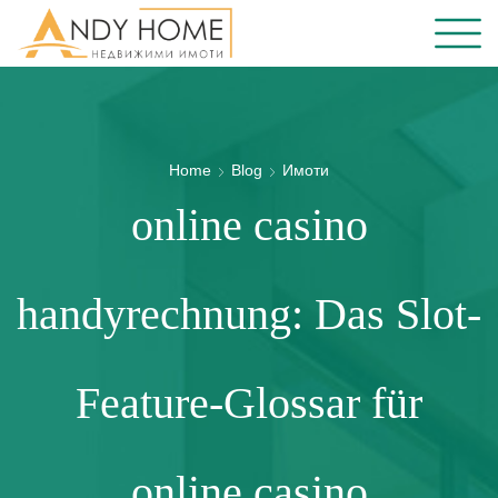
Home
Blog
Имоти
online casino
handyrechnung: Das Slot-
Feature-Glossar für
online casino