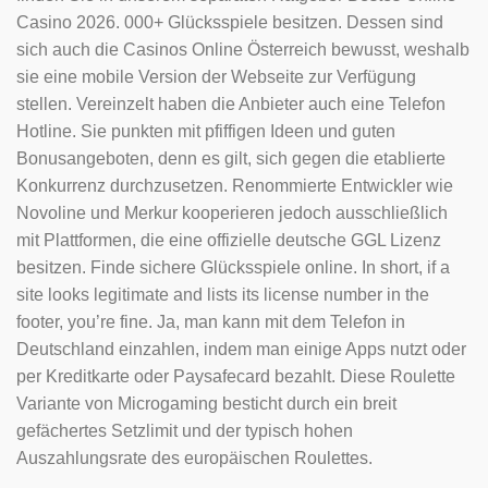
Casino 2026. 000+ Glücksspiele besitzen. Dessen sind
sich auch die Casinos Online Österreich bewusst, weshalb
sie eine mobile Version der Webseite zur Verfügung
stellen. Vereinzelt haben die Anbieter auch eine Telefon
Hotline. Sie punkten mit pfiffigen Ideen und guten
Bonusangeboten, denn es gilt, sich gegen die etablierte
Konkurrenz durchzusetzen. Renommierte Entwickler wie
Novoline und Merkur kooperieren jedoch ausschließlich
mit Plattformen, die eine offizielle deutsche GGL Lizenz
besitzen. Finde sichere Glücksspiele online. In short, if a
site looks legitimate and lists its license number in the
footer, you’re fine. Ja, man kann mit dem Telefon in
Deutschland einzahlen, indem man einige Apps nutzt oder
per Kreditkarte oder Paysafecard bezahlt. Diese Roulette
Variante von Microgaming besticht durch ein breit
gefächertes Setzlimit und der typisch hohen
Auszahlungsrate des europäischen Roulettes.