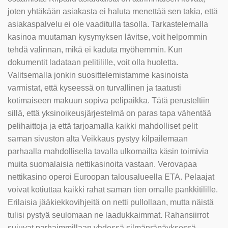
joten yhtäkään asiakasta ei haluta menettää sen takia, että
asiakaspalvelu ei ole vaaditulla tasolla. Tarkastelemalla
kasinoa muutaman kysymyksen lävitse, voit helpommin
tehdä valinnan, mikä ei kaduta myöhemmin. Kun
dokumentit ladataan pelitilille, voit olla huoletta.
Valitsemalla jonkin suosittelemistamme kasinoista
varmistat, että kyseessä on turvallinen ja taatusti
kotimaiseen makuun sopiva pelipaikka. Tätä perusteltiin
sillä, että yksinoikeusjärjestelmä on paras tapa vähentää
pelihaittoja ja että tarjoamalla kaikki mahdolliset pelit
saman sivuston alta Veikkaus pystyy kilpailemaan
parhaalla mahdollisella tavalla ulkomailta käsin toimivia
muita suomalaisia nettikasinoita vastaan. Verovapaa
nettikasino operoi Euroopan talousalueella ETA. Pelaajat
voivat kotiuttaa kaikki rahat saman tien omalle pankkitilille.
Erilaisia jääkiekkovihjeitä on netti pullollaan, mutta näistä
tulisi pystyä seulomaan ne laadukkaimmat. Rahansiirrot
sujuvat parhaimmillaan yhdessä silmänräpäyksessä,