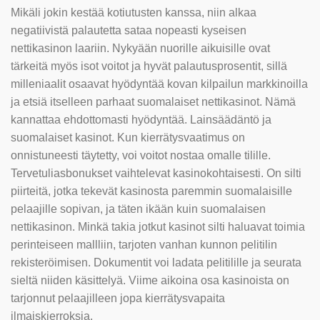
Mikäli jokin kestää kotiutusten kanssa, niin alkaa
negatiivistä palautetta sataa nopeasti kyseisen
nettikasinon laariin. Nykyään nuorille aikuisille ovat
tärkeitä myös isot voitot ja hyvät palautusprosentit, sillä
milleniaalit osaavat hyödyntää kovan kilpailun markkinoilla
ja etsiä itselleen parhaat suomalaiset nettikasinot. Nämä
kannattaa ehdottomasti hyödyntää. Lainsäädäntö ja
suomalaiset kasinot. Kun kierrätysvaatimus on
onnistuneesti täytetty, voi voitot nostaa omalle tilille.
Tervetuliasbonukset vaihtelevat kasinokohtaisesti. On silti
piirteitä, jotka tekevät kasinosta paremmin suomalaisille
pelaajille sopivan, ja täten ikään kuin suomalaisen
nettikasinon. Minkä takia jotkut kasinot silti haluavat toimia
perinteiseen mallliin, tarjoten vanhan kunnon pelitilin
rekisteröimisen. Dokumentit voi ladata pelitilille ja seurata
sieltä niiden käsittelyä. Viime aikoina osa kasinoista on
tarjonnut pelaajilleen jopa kierrätysvapaita
ilmaiskierroksia.