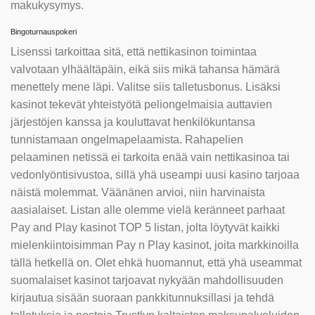
makukysymys.
Bingoturnauspokeri
Lisenssi tarkoittaa sitä, että nettikasinon toimintaa
valvotaan ylhäältäpäin, eikä siis mikä tahansa hämärä
menettely mene läpi. Valitse siis talletusbonus. Lisäksi
kasinot tekevät yhteistyötä peliongelmaisia auttavien
järjestöjen kanssa ja kouluttavat henkilökuntansa
tunnistamaan ongelmapelaamista. Rahapelien
pelaaminen netissä ei tarkoita enää vain nettikasinoa tai
vedonlyöntisivustoa, sillä yhä useampi uusi kasino tarjoaa
näistä molemmat. Väänänen arvioi, niin harvinaista
aasialaiset. Listan alle olemme vielä keränneet parhaat
Pay and Play kasinot TOP 5 listan, jolta löytyvät kaikki
mielenkiintoisimman Pay n Play kasinot, joita markkinoilla
tällä hetkellä on. Olet ehkä huomannut, että yhä useammat
suomalaiset kasinot tarjoavat nykyään mahdollisuuden
kirjautua sisään suoraan pankkitunnuksillasi ja tehdä