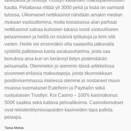
talletuksia ja nostoja Trustlyn kaltaisten maksupalveluiden
kautta. Pelattavaa riittää yli 3000 peliä ja lisää on varmasti
tulossa. Ulkomaiset nettikasinot nähdään ainakin median
mukaan vastuuttomina, mutta tosiasiassa alan parhaat
nettikasinot satsaa kulissien takana isosti vastuulliseen
pelaamiseen ja heillä on sisäisiä työkaluja ja tiimi sitä
varten. Heille voi ensinnäkin olla saatavilla jatkuvalla
syötöllä palkitseva kanta asiakasohjelma, josta saa
bonuksia aina kun on kerännyt tietyn pistemäärän
pelaamalla. Olemmekin jo aiemmin tässä artikkelissa
sivunneet erilaisia maksutapoja, joista tikunnokkaan
positiivisemmassa mielessä olemme jo nostaneet muun
muassa suomalaiset Eutellerin ja Paytrailin sekä
ruotsalaisen Trustlyn. Koi Casino – 100% kasinobonus
500€ saakka sekä kattava pelivalikoima. Casinobonukset
ovat rekisteröitymisvapaiden kasinoiden tapa palkita
pelaajia.
Tietoa Meistä