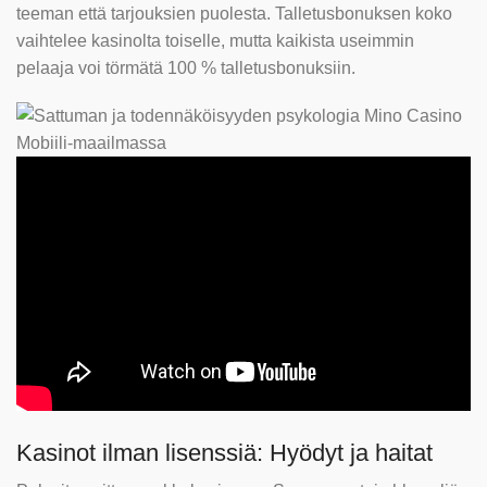
teeman että tarjouksien puolesta. Talletusbonuksen koko
vaihtelee kasinolta toiselle, mutta kaikista useimmin
pelaaja voi törmätä 100 % talletusbonuksiin.
Kasinot ilman lisenssiä: Hyödyt ja haitat