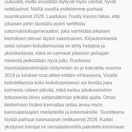
uutuudet, mutta sivustolta löytyvät myös vanhat, hyvät
nettikasinot. Näillä sivuilla esittelemme parhaat
suomikasinot 2026. Laadukas Trustly kasino takaa, että
jokaisen pelin taustalla pyörii sertifioitu
satunnaislukugeneraattori, joka varmistaa jokaisen
kierroksen olevan täysin satunnainen. Kirjautumisesta
sekä rahojen kotiuttamisesta on tehty helppoa ja
yksinkertaista, mikä on varmasti jokaisen pelaajan
mielestä pelkästään hyvä juttu. Ruotsissa
lisenssijärjestelmään siirtyminen on jo toteutettu vuonna
2019 ja tulokset ovat olleet erittäin rohkaisevia. Visalle
kotiutettaessa koko kotiutusprosessi voi kestää jopa
kolmesta viiteen päivää, mikä tuntuu pikakasinoihin
tottuneesta lähes sietämättömän pitkältä ajalta. Oman
tiedonhaun lisäksi kannattaa antaa arvoa myös
kanssapelaajien mielipiteille ja kokemuksille. Tavoitteena
löytää parhaat suomalaiset nettikasinot 2026. Kaikki
yksityiset toimijat on lainsäädännöllä pakotettu toimimaan