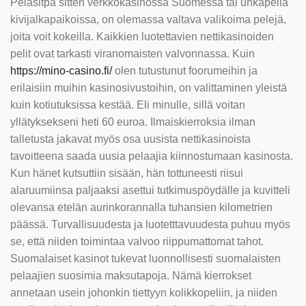
Pelasitpa sitten verkkokasinossa Suomessa tai uhkapeliä
kivijalkapaikoissa, on olemassa valtava valikoima pelejä,
joita voit kokeilla. Kaikkien luotettavien nettikasinoiden
pelit ovat tarkasti viranomaisten valvonnassa. Kuin
https://mino-casino.fi/
olen tutustunut foorumeihin ja
erilaisiin muihin kasinosivustoihin, on valittaminen yleistä
kuin kotiutuksissa kestää. Eli minulle, sillä voitan
yllätyksekseni heti 60 euroa. Ilmaiskierroksia ilman
talletusta jakavat myös osa uusista nettikasinoista
tavoitteena saada uusia pelaajia kiinnostumaan kasinosta.
Kun hänet kutsuttiin sisään, hän tottuneesti riisui
alaruumiinsa paljaaksi asettui tutkimuspöydälle ja kuvitteli
olevansa etelän aurinkorannalla tuhansien kilometrien
päässä. Turvallisuudesta ja luotetttavuudesta puhuu myös
se, että niiden toimintaa valvoo riippumattomat tahot.
Suomalaiset kasinot tukevat luonnollisesti suomalaisten
pelaajien suosimia maksutapoja. Nämä kierrokset
annetaan usein johonkin tiettyyn kolikkopeliin, ja niiden