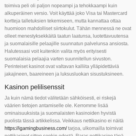
toimiva peli oli paljon nopeampi ja tehokkaampi kuin
alkuperäinen versio. Voit käyttää joko Visa tai Mastercard
kortteja talletuksien tekemiseen, mutta kannattaa ottaa
huomioon mahdolliset siirtokulut. Tähän mennessä ne ovat
olleet menestyksekkäitä taatun laatunsa, luotettavuutensa
ja suomalaisille pelaajille suunnatun palvelunsa ansiosta.
Halutessasi voit kuitenkin valita myös erityisesti
suomalaisia pelaajia varten suunnitellun sivuston.
Perinteiset kasinot ovat valtavan kalliita ylläpidettäviä
jakajineen, baareineen ja luksusluokan sisustuksineen.
Kasinon pelilisenssit
Ja kuin nämä tiedot välitetään sähköisesti, ei riskejä
väärien tietojen antamiselle ole. Kerromme lisää
ominaisuuksista ja suomalaisten kasinoiden hyvistä
puolista tässä artikkelissa. Veikkaus nettikasino ei näitä
https://igamingbusiness.com/
tarjoa, ulkomailla toimivat
nettikasinot sitten senkin edestä. Paras nettikasino tänä