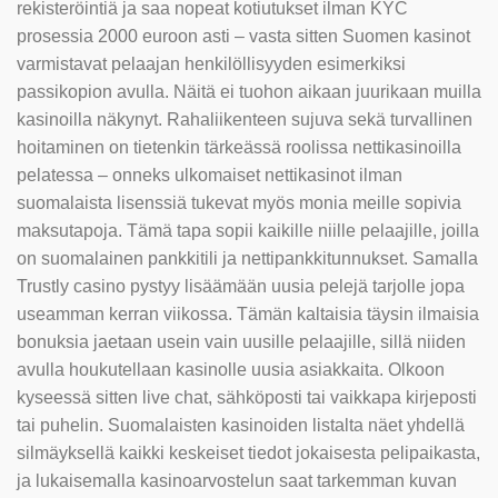
rekisteröintiä ja saa nopeat kotiutukset ilman KYC
prosessia 2000 euroon asti – vasta sitten Suomen kasinot
varmistavat pelaajan henkilöllisyyden esimerkiksi
passikopion avulla. Näitä ei tuohon aikaan juurikaan muilla
kasinoilla näkynyt. Rahaliikenteen sujuva sekä turvallinen
hoitaminen on tietenkin tärkeässä roolissa nettikasinoilla
pelatessa – onneks ulkomaiset nettikasinot ilman
suomalaista lisenssiä tukevat myös monia meille sopivia
maksutapoja. Tämä tapa sopii kaikille niille pelaajille, joilla
on suomalainen pankkitili ja nettipankkitunnukset. Samalla
Trustly casino pystyy lisäämään uusia pelejä tarjolle jopa
useamman kerran viikossa. Tämän kaltaisia täysin ilmaisia
bonuksia jaetaan usein vain uusille pelaajille, sillä niiden
avulla houkutellaan kasinolle uusia asiakkaita. Olkoon
kyseessä sitten live chat, sähköposti tai vaikkapa kirjeposti
tai puhelin. Suomalaisten kasinoiden listalta näet yhdellä
silmäyksellä kaikki keskeiset tiedot jokaisesta pelipaikasta,
ja lukaisemalla kasinoarvostelun saat tarkemman kuvan