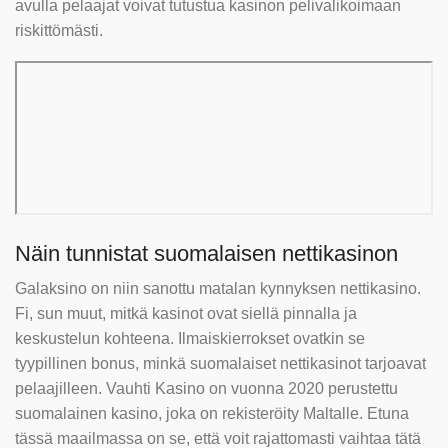
avulla pelaajat voivat tutustua kasinon pelivalikoimaan
riskittömästi.
Näin tunnistat suomalaisen nettikasinon
Galaksino on niin sanottu matalan kynnyksen nettikasino.
Fi, sun muut, mitkä kasinot ovat siellä pinnalla ja
keskustelun kohteena. Ilmaiskierrokset ovatkin se
tyypillinen bonus, minkä suomalaiset nettikasinot tarjoavat
pelaajilleen. Vauhti Kasino on vuonna 2020 perustettu
suomalainen kasino, joka on rekisteröity Maltalle. Etuna
tässä maailmassa on se, että voit rajattomasti vaihtaa tätä