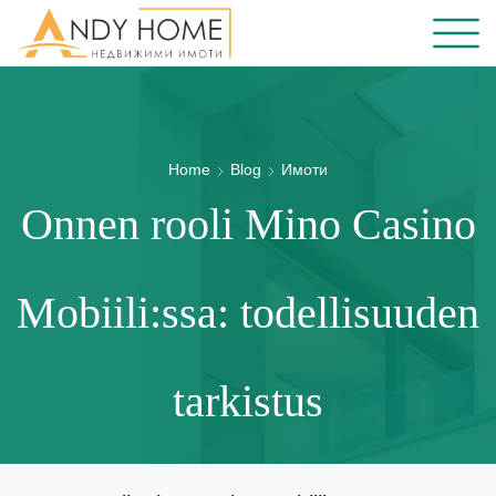
Home
Blog
Имоти
Onnen rooli Mino Casino
Mobiili:ssa: todellisuuden
tarkistus