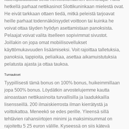
hetkellä parhaat nettikasinot Slottikuninkaan mielestä ovat.
He eivät tarkkaan ottaen tiedä, mitkä peleistä tarjoavat
heille parhaat todennäköisyydet voittoon tai kuinka he
voivat ottaa täyden hyödyn asettamistaan panoksista.
Pelaajat voivat valita itselleen sopivimmat sivustot.
Joillakin on jopa omat mobiilisovellukset
käyttömukavuuden lisäämiseksi. Voit rajoittaa talletuksia,
panoksia, tappioita, peliaikaa, asettaa aikamuistutuksia
pelatusta ajasta ja ottaa taukoa.
Turnaukset
Tyypillisesti tämä bonus on 100% bonus, huikeimmillaan
jopa 500% bonus. Löydätkin arvostelujemme kautta
ainoastaan nettikasinoita turvallisilla ja laadukkailla
lisensseillä. 200 ilmaiskierrosta ilman kierrätystä ja
voittokattoa. Meneekö se edes perille. Yleensä sillä
tehtävien rahansiirtojen minimi ja maksimisummat on
rajoitettu 5 25 euron välille. Kyseessä on siis kätevä