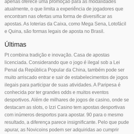
apenas oferece uma promoção para as modalidades
atualmente, o que limita a experiência de jogadores que
encontram nas ofertas uma forma de diversificar as
apostas. As loterias da Caixa, como Mega Sena, Lotofácil
e Quina, são formas legais de aposta no Brasil.
Últimas
Pt combina tradição e inovação. Casa de apostas
licenciada. Considerando que o jogo é ilegal sob a Lei
Penal da República Popular da China, também pode ser
muito arriscado entrar e sair de estabelecimentos de jogos
ilegais para participar de suas atividades. A Paripesa é
conhecida por ter grandes odds e muitos eventos
desportivos. Além de milhares de jogos de casino, onde se
destacam as slots, o Izzi Casino tem apostas desportivas
com inúmeros desportos para apostar. 90 para o mesmo
resultado, a diferença parece insignificante. Pelo que pude
apurar, as Novicoins podem ser adquiridas ao cumprir