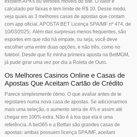
existem APKs ou versões móveis do site. O valor é
calculado por faixas e tem limite de R$ 10. Desse modo,
veja quais as 3 melhores casas de apostas que contam
com app oficial. APOSTA BET Licença SPA/MF nº 474, de
10/03/2025;. Além das surpresas menos frequentes, são
esportes em que não há empate, ou seja, você deve
escolher uma entre duas opções, e não três, como no
futebol. Desde que fiz minha primeira aposta na BetMGM,
já pude girar uma vez por dia a Roleta de Ouro.
Os Melhores Casinos Online e Casas de
Apostas Que Aceitam Cartão de Crédito
Parece simplesmente ótimo. O que avaliar antes de te
registares numa nova casa de apostas. Se adicionarmos
mais uma seleção, o aumento seria de 4% e assim até
chegar em 100% extra. Não é à toa que ela é uma
referência. A bet365 e a Betfair são grandes casas de
apostas: ambas possuem licença SPA/MF, aceitam