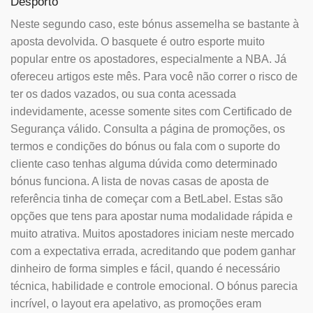
Desporto
Neste segundo caso, este bónus assemelha se bastante à
aposta devolvida. O basquete é outro esporte muito
popular entre os apostadores, especialmente a NBA. Já
ofereceu artigos este mês. Para você não correr o risco de
ter os dados vazados, ou sua conta acessada
indevidamente, acesse somente sites com Certificado de
Segurança válido. Consulta a página de promoções, os
termos e condições do bónus ou fala com o suporte do
cliente caso tenhas alguma dúvida como determinado
bónus funciona. A lista de novas casas de aposta de
referência tinha de começar com a BetLabel. Estas são
opções que tens para apostar numa modalidade rápida e
muito atrativa. Muitos apostadores iniciam neste mercado
com a expectativa errada, acreditando que podem ganhar
dinheiro de forma simples e fácil, quando é necessário
técnica, habilidade e controle emocional. O bónus parecia
incrível, o layout era apelativo, as promoções eram