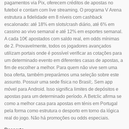
pagamentos via Pix, oferecem créditos de apostas no
futebol e contam com live streaming. O programa V Arena
estrutura a fidelidade em 8 níveis com cashback
escalonado: até 18% em slots/crash diário, até 6% em
cassino ao vivo semanal e até 12% em esportes semanal.
A cada 10€ apostados com saldo real, em odds mínimas
de 2. Provavelmente, todos os jogadores avançados
utilizam portais onde é possível verificar as cotações para
um determinado evento em diferentes casas de apostas, a
fim de escolher a melhor. Para quem não vive sem uma
boa oferta, também preparámos uma seleção sobre este
assunto. Possuir uma sede física no Brasil;. Sem app
móvel para Android. Isso significa limites de depósitos e
apostas para um determinado período. A Betclic afirma se
como a melhor casa para apostas em ténis em Portugal
pela forma como estrutura o desporto em torno da lógica
real do jogo. Não há promoções ou odds especiais.