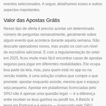
eventos selecionados. A seguir, detalhamos esses e outros
aspectos importantes.
Valor das Apostas Grátis
Nesse tipo de oferta é preciso acertar um determinado
número de perguntas semanalmente, geralmente sobre
algum evento que acontece durante aquela semana. Não
descarto operadores novos, mas avalio os com um nível
de escrutínio adicional. E com a regulamentação do setor
em 2025, ficou muito mais fácil encontrar casas de apostas
seguras para jogar em diferentes modalidades. Ele ocupa
boa parte da tela, mas, para quem está no app ou na
versão mobile, é uma solução criativa que cumpre o que
promete: apostar enquanto assiste, mesmo que o espaço
seja pequeno. Apostar em plataformas licenciadas pelo
SRIJ não é apenas uma questão legal — é a diferença
entre receber os teus ganhos ou perdê los. A Betclic é
legal em Portugal e é segura — licenciada pelo SRIJ