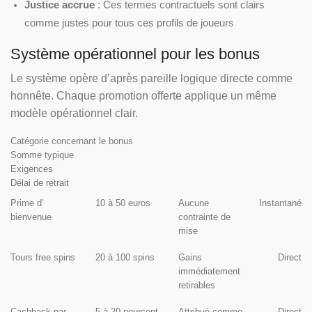
Justice accrue
: Ces termes contractuels sont clairs
comme justes pour tous ces profils de joueurs
Système opérationnel pour les bonus
Le système opère d’après pareille logique directe comme
honnête. Chaque promotion offerte applique un même
modèle opérationnel clair.
Catégorie concernant le bonus
Somme typique
Exigences
Délai de retrait
Prime d’
10 à 50 euros
Aucune
Instantané
bienvenue
contrainte de
mise
Tours free spins
20 à 100 spins
Gains
Direct
immédiatement
retirables
Cashback par
5 à 20 pourcent
Attribué comme
Direct