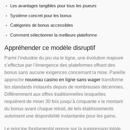
Les avantages tangibles pour tous les joueurs
Système concret pour les bonus
Catégories de bonus accessibles
Comment sélectionner la meilleure plateforme
Appréhender ce modèle disruptif
Parmi l’industrie du jeu via le ligne, une évolution majeure
s’effectue par l’émergence des plateformes offrant des
bonus sans aucune exigences concernant la mise. Pareille
approche
nouveau casino en ligne sans wager
transforme
les standards instaurés depuis de nombreuses décennies.
Différemment aux offres traditionnelles lesquelles
requièrent de miser 30 fois jusqu’à cinquante x le montant
du bonus avant chaque retrait, de tels établissements
autorisent une disponibilité instantanée pour les gains.
Le principe fondamental repose sur la suppression totale