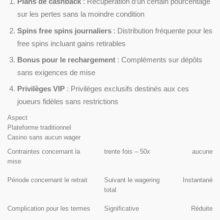
Plans de cashback
: Récupération d’un certain pourcentage
sur les pertes sans la moindre condition
Spins free spins journaliers
: Distribution fréquente pour les
free spins incluant gains retirables
Bonus pour le rechargement
: Compléments sur dépôts
sans exigences de mise
Privilèges VIP
: Privilèges exclusifs destinés aux ces
joueurs fidèles sans restrictions
Aspect
Plateforme traditionnel
Casino sans aucun wager
Contraintes concernant la
trente fois – 50x
aucune
mise
Période concernant le retrait
Suivant le wagering
Instantané
total
Complication pour les termes
Significative
Réduite