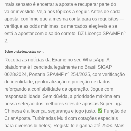
mais sensato é encerrar a aposta e recuperar parte do
valor investido. Veja nos tópicos a seguir. Antes de cada
aposta, confirme que a mesma conta para os requisitos —
verifique as odds mínimas, os mercados elegíveis e se
está a apostar com o saldo correto. BZ Licença SPA/MF nº
2.
Sobre o sitedeapostas com:
Receba as notícias da Exame no seu WhatsApp. A
plataforma é licenciada legalmente no Brasil SIGAP
0028/2024, Portaria SPA/MF nº 254/2025, com verificação
de identidade, geolocalização e proteção de dados,
reforçando a confiabilidade da operação. Jogue com
responsabilidade. Sem dúvida, a prioridade máxima em
nossa seleção dos melhores sites de apostas Super Liga
Chinesa é a licença, segurança e jogo justo.
Função de
Criar Aposta. Turbinadas Multi com cotações especiais
para diversos bilhetes;. Regista te e ganha até 250€. Mais