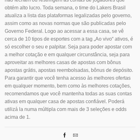
obtém alto lucro. Toda semana, o time do Lakers Brasil
atualiza a lista das plataformas legalizadas pelo governo,
assim como as novas normas que são publicadas pelo
Governo Federal. Logo ao acessar a essa casa, se vê
cerca de 10 tipos de esportes com a tag „Ao vivo“ ativos, é
só escolher o seu e palpitar. Seja para poder apostar com
a melhor cotação e em qualquer circunstância, seja para
aproveitar as melhores casas de apostas com bônus
apostas grátis, apostas reembolsadas, bônus de depósito.
Para garantir que você tenha acesso às melhores ofertas
em qualquer momento, bem como às melhores cotações,
recomendamos que você mantenha todas as suas contas
ativas em qualquer casa de apostas confiável. Poderá
utilizá la numa múltipla com mais de 3 seleções e odds
acima de 1.