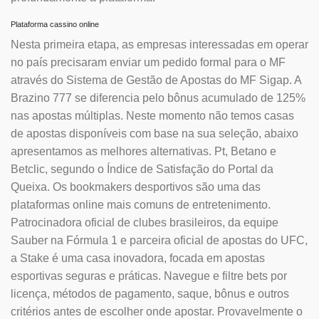
Plataforma cassino online
Nesta primeira etapa, as empresas interessadas em operar
no país precisaram enviar um pedido formal para o MF
através do Sistema de Gestão de Apostas do MF Sigap. A
Brazino 777 se diferencia pelo bônus acumulado de 125%
nas apostas múltiplas. Neste momento não temos casas
de apostas disponíveis com base na sua seleção, abaixo
apresentamos as melhores alternativas. Pt, Betano e
Betclic, segundo o Índice de Satisfação do Portal da
Queixa. Os bookmakers desportivos são uma das
plataformas online mais comuns de entretenimento.
Patrocinadora oficial de clubes brasileiros, da equipe
Sauber na Fórmula 1 e parceira oficial de apostas do UFC,
a Stake é uma casa inovadora, focada em apostas
esportivas seguras e práticas. Navegue e filtre bets por
licença, métodos de pagamento, saque, bônus e outros
critérios antes de escolher onde apostar. Provavelmente o