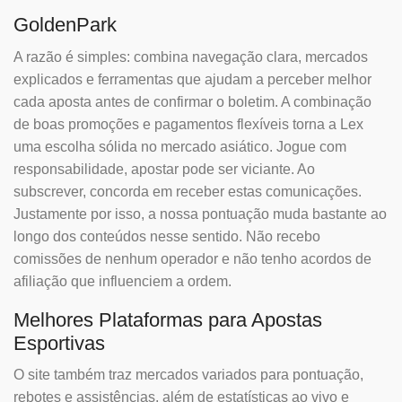
GoldenPark
A razão é simples: combina navegação clara, mercados
explicados e ferramentas que ajudam a perceber melhor
cada aposta antes de confirmar o boletim. A combinação
de boas promoções e pagamentos flexíveis torna a Lex
uma escolha sólida no mercado asiático. Jogue com
responsabilidade, apostar pode ser viciante. Ao
subscrever, concorda em receber estas comunicações.
Justamente por isso, a nossa pontuação muda bastante ao
longo dos conteúdos nesse sentido. Não recebo
comissões de nenhum operador e não tenho acordos de
afiliação que influenciem a ordem.
Melhores Plataformas para Apostas
Esportivas
O site também traz mercados variados para pontuação,
rebotes e assistências, além de estatísticas ao vivo e