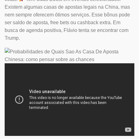
Existem algumas casas de apostas legais na China, mas
nem sempre oferecem ótimos serviços. Esse bônus pode
ser saldo de aposta, free bets ou cashback extra. Em
busca de agenda positiva, Flávio tenta se encontrar com
Trump.