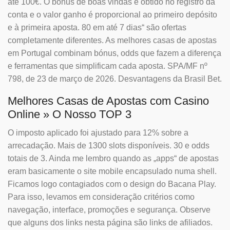
até 100€. O bônus de boas vindas é obtido no registro da
conta e o valor ganho é proporcional ao primeiro depósito
e à primeira aposta. 80 em até 7 dias“ são ofertas
completamente diferentes. As melhores casas de apostas
em Portugal combinam bónus, odds que fazem a diferença
e ferramentas que simplificam cada aposta. SPA/MF nº
798, de 23 de março de 2026. Desvantagens da Brasil Bet.
Melhores Casas de Apostas com Casino
Online » O Nosso TOP 3
O imposto aplicado foi ajustado para 12% sobre a
arrecadação. Mais de 1300 slots disponíveis. 30 e odds
totais de 3. Ainda me lembro quando as „apps“ de apostas
eram basicamente o site mobile encapsulado numa shell.
Ficamos logo contagiados com o design do Bacana Play.
Para isso, levamos em consideração critérios como
navegação, interface, promoções e segurança. Observe
que alguns dos links nesta página são links de afiliados.