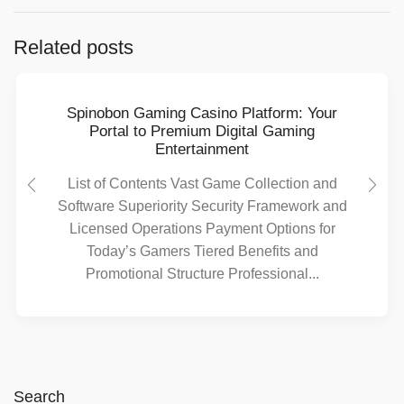
Related posts
Spinobon Gaming Casino Platform: Your
Portal to Premium Digital Gaming
Entertainment
List of Contents Vast Game Collection and
Software Superiority Security Framework and
Licensed Operations Payment Options for
Today’s Gamers Tiered Benefits and
Promotional Structure Professional...
Search