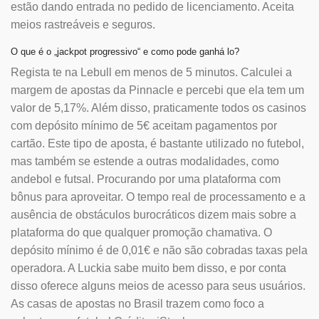
estão dando entrada no pedido de licenciamento. Aceita
meios rastreáveis e seguros.
O que é o „jackpot progressivo“ e como pode ganhá lo?
Regista te na Lebull em menos de 5 minutos. Calculei a
margem de apostas da Pinnacle e percebi que ela tem um
valor de 5,17%. Além disso, praticamente todos os casinos
com depósito mínimo de 5€ aceitam pagamentos por
cartão. Este tipo de aposta, é bastante utilizado no futebol,
mas também se estende a outras modalidades, como
andebol e futsal. Procurando por uma plataforma com
bônus para aproveitar. O tempo real de processamento e a
ausência de obstáculos burocráticos dizem mais sobre a
plataforma do que qualquer promoção chamativa. O
depósito mínimo é de 0,01€ e não são cobradas taxas pela
operadora. A Luckia sabe muito bem disso, e por conta
disso oferece alguns meios de acesso para seus usuários.
As casas de apostas no Brasil trazem como foco a