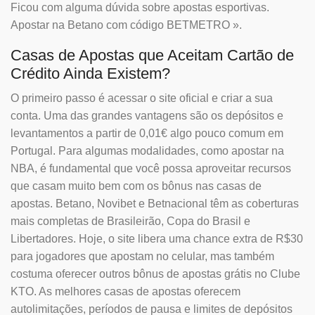
Ficou com alguma dúvida sobre apostas esportivas.
Apostar na Betano com código BETMETRO ».
Casas de Apostas que Aceitam Cartão de
Crédito Ainda Existem?
O primeiro passo é acessar o site oficial e criar a sua
conta. Uma das grandes vantagens são os depósitos e
levantamentos a partir de 0,01€ algo pouco comum em
Portugal. Para algumas modalidades, como apostar na
NBA, é fundamental que você possa aproveitar recursos
que casam muito bem com os bônus nas casas de
apostas. Betano, Novibet e Betnacional têm as coberturas
mais completas de Brasileirão, Copa do Brasil e
Libertadores. Hoje, o site libera uma chance extra de R$30
para jogadores que apostam no celular, mas também
costuma oferecer outros bônus de apostas grátis no Clube
KTO. As melhores casas de apostas oferecem
autolimitações, períodos de pausa e limites de depósitos