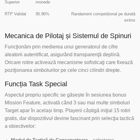
Superior
monede
RTP Validat
95.96%
Randament competițional pe durată
extins
Mecanica de Pilotaj și Sistemul de Spinuri
Funcţionăm prin medierea unui generatorul de cifre
aleatorii autentificat, asigurând transparenţă deplină.
Oricare rotire activează mecanisme sofisticaţi care fixează
poziţionarea simbolurilor pe cele cinci cilindri drepte.
Funcția Task Special
Aspectul propriu specific se găsește în sesiunea bonus
Mission Feature, activată când 3 sau mai multe simboluri
Target apar în același timp. Playerii câștigă iniţial 15 rotiri
gratis, dar dispozitivul devine fascinant prin selecţia tactică
a obiectivelor:
Modul de Tactică de Conservatoare
– selectarea