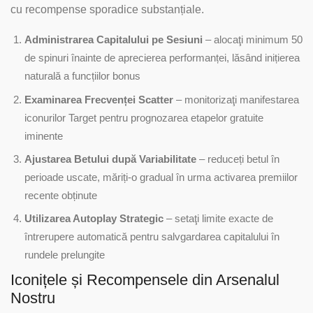
cu recompense sporadice substanțiale.
Administrarea Capitalului pe Sesiuni
– alocaţi minimum 50
de spinuri înainte de aprecierea performanței, lăsând inițierea
naturală a funcțiilor bonus
Examinarea Frecvenței Scatter
– monitorizaţi manifestarea
iconurilor Target pentru prognozarea etapelor gratuite
iminente
Ajustarea Betului după Variabilitate
– reduceți betul în
perioade uscate, măriți-o gradual în urma activarea premiilor
recente obținute
Utilizarea Autoplay Strategic
– setaţi limite exacte de
întrerupere automatică pentru salvgardarea capitalului în
rundele prelungite
Iconițele și Recompensele din Arsenalul
Nostru