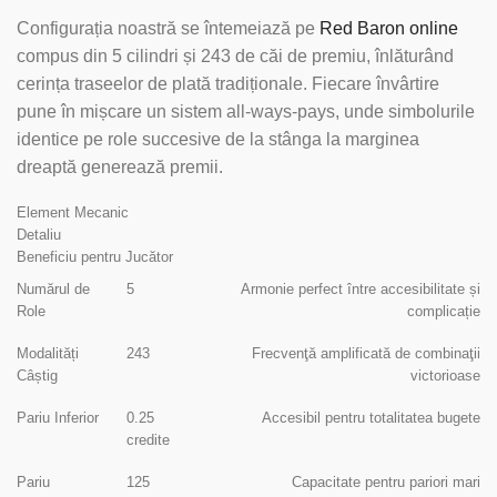
Configurația noastră se întemeiază pe
Red Baron online
compus din 5 cilindri și 243 de căi de premiu, înlăturând
cerința traseelor de plată tradiționale. Fiecare învârtire
pune în mișcare un sistem all-ways-pays, unde simbolurile
identice pe role succesive de la stânga la marginea
dreaptă generează premii.
Element Mecanic
Detaliu
Beneficiu pentru Jucător
Numărul de
5
Armonie perfect între accesibilitate și
Role
complicație
Modalități
243
Frecvenţă amplificată de combinaţii
Câștig
victorioase
Pariu Inferior
0.25
Accesibil pentru totalitatea bugete
credite
Pariu
125
Capacitate pentru pariori mari