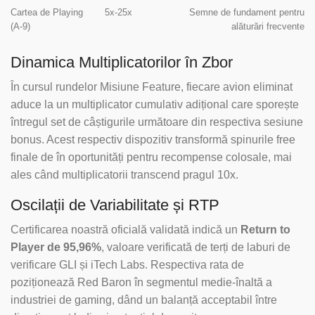
Cartea de Playing
5x-25x
Semne de fundament pentru
(A-9)
alăturări frecvente
Dinamica Multiplicatorilor în Zbor
În cursul rundelor Misiune Feature, fiecare avion eliminat
aduce la un multiplicator cumulativ adițional care sporește
întregul set de câștigurile următoare din respectiva sesiune
bonus. Acest respectiv dispozitiv transformă spinurile free
finale de în oportunități pentru recompense colosale, mai
ales când multiplicatorii transcend pragul 10x.
Oscilații de Variabilitate și RTP
Certificarea noastră oficială validată indică un
Return to
Player de 95,96%
, valoare verificată de terți de laburi de
verificare GLI și iTech Labs. Respectiva rata de
poziționează Red Baron în segmentul medie-înaltă a
industriei de gaming, dând un balanță acceptabil între