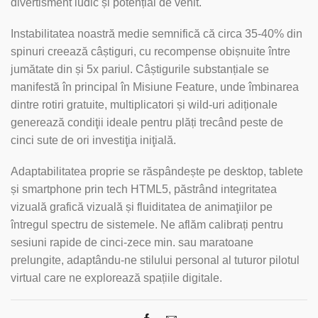
divertisment ludic și potențial de venit.
Instabilitatea noastră medie semnifică că circa 35-40% din
spinuri creează câștiguri, cu recompense obișnuite între
jumătate din și 5x pariul. Câștigurile substanțiale se
manifestă în principal în Misiune Feature, unde îmbinarea
dintre rotiri gratuite, multiplicatori și wild-uri adiționale
generează condiţii ideale pentru plăți trecând peste de
cinci sute de ori investiţia iniţială.
Adaptabilitatea proprie se răspândește pe desktop, tablete
și smartphone prin tech HTML5, păstrând integritatea
vizuală grafică vizuală și fluiditatea de animaţiilor pe
întregul spectru de sistemele. Ne aflăm calibrați pentru
sesiuni rapide de cinci-zece min. sau maratoane
prelungite, adaptându-ne stilului personal al tuturor pilotul
virtual care ne explorează spațiile digitale.