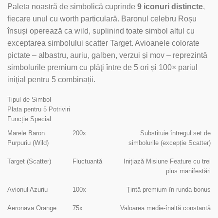
Paleta noastră de simbolică cuprinde
9 iconuri distincte
,
fiecare unul cu worth particulară. Baronul celebru Roșu
însuși operează ca wild, suplinind toate simbol altul cu
exceptarea simbolului scatter Target. Avioanele colorate
pictate – albastru, auriu, galben, verzui și mov – reprezintă
simbolurile premium cu plăţi între de 5 ori și 100× pariul
iniţial pentru 5 combinații.
Tipul de Simbol
Plata pentru 5 Potriviri
Funcție Special
Marele Baron
200x
Substituie întregul set de
Purpuriu (Wild)
simbolurile (excepție Scatter)
Target (Scatter)
Fluctuantă
Inițiază Misiune Feature cu trei
plus manifestări
Avionul Azuriu
100x
Ţintă premium în runda bonus
Aeronava Orange
75x
Valoarea medie-înaltă constantă