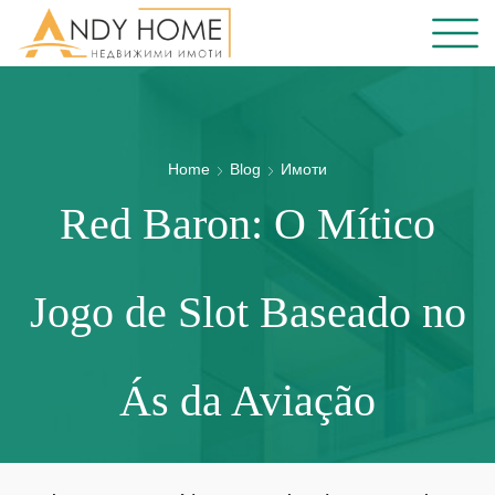
Home
Blog
Имоти
Red Baron: O Mítico
Jogo de Slot Baseado no
Ás da Aviação