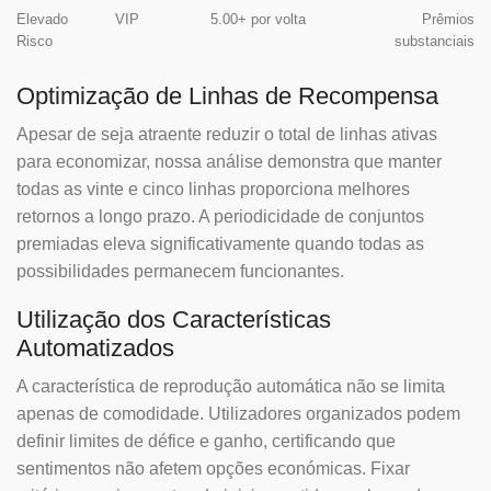
Elevado
VIP
5.00+ por volta
Prêmios
Risco
substanciais
Optimização de Linhas de Recompensa
Apesar de seja atraente reduzir o total de linhas ativas
para economizar, nossa análise demonstra que manter
todas as vinte e cinco linhas proporciona melhores
retornos a longo prazo. A periodicidade de conjuntos
premiadas eleva significativamente quando todas as
possibilidades permanecem funcionantes.
Utilização dos Características
Automatizados
A característica de reprodução automática não se limita
apenas de comodidade. Utilizadores organizados podem
definir limites de défice e ganho, certificando que
sentimentos não afetem opções económicas. Fixar