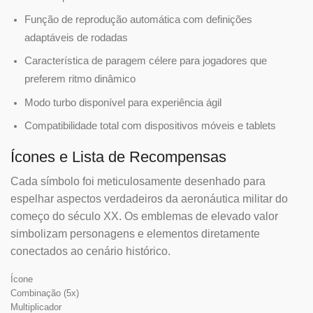
Função de reprodução automática com definições
adaptáveis de rodadas
Característica de paragem célere para jogadores que
preferem ritmo dinâmico
Modo turbo disponível para experiência ágil
Compatibilidade total com dispositivos móveis e tablets
Ícones e Lista de Recompensas
Cada símbolo foi meticulosamente desenhado para
espelhar aspectos verdadeiros da aeronáutica militar do
começo do século XX. Os emblemas de elevado valor
simbolizam personagens e elementos diretamente
conectados ao cenário histórico.
Ícone
Combinação (5x)
Multiplicador