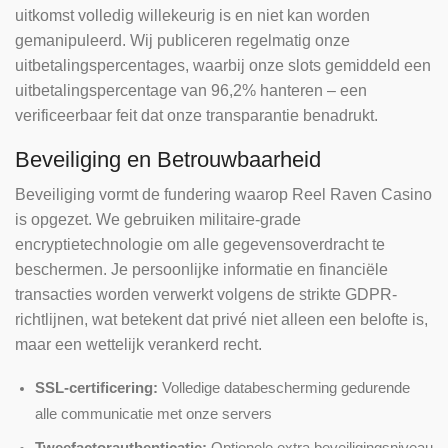
uitkomst volledig willekeurig is en niet kan worden
gemanipuleerd. Wij publiceren regelmatig onze
uitbetalingspercentages, waarbij onze slots gemiddeld een
uitbetalingspercentage van 96,2% hanteren – een
verificeerbaar feit dat onze transparantie benadrukt.
Beveiliging en Betrouwbaarheid
Beveiliging vormt de fundering waarop Reel Raven Casino
is opgezet. We gebruiken militaire-grade
encryptietechnologie om alle gegevensoverdracht te
beschermen. Je persoonlijke informatie en financiële
transacties worden verwerkt volgens de strikte GDPR-
richtlijnen, wat betekent dat privé niet alleen een belofte is,
maar een wettelijk verankerd recht.
SSL-certificering:
Volledige databescherming gedurende
alle communicatie met onze servers
Tweefactorauthenticatie:
Optionele extra beveiligingsniveau