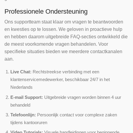
Professionele Ondersteuning
Ons supportteam staat klaar om vragen te beantwoorden
en kwesties op te lossen. We geloven in proactieve hulp
en hebben daarom uitgebreide FAQ-secties ontwikkeld die
de meest voorkomende vragen behandelen. Voor
specifieke situaties bieden we meerdere contactkanalen
aan.
Live Chat:
Rechtstreekse verbinding met een
klantenservicemedewerker, beschikbaar 24/7 in het
Nederlands
E-mail Support:
Uitgebreide vragen worden binnen 4 uur
behandeld
Telefoonlijn:
Persoonlijk contact voor complexe zaken
tijdens kantooruren
Video Tutorials:
Visuele handleidingen voor beginnende