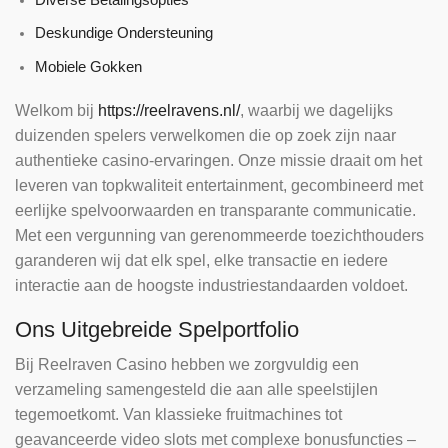
Deskundige Ondersteuning
Mobiele Gokken
Welkom bij
https://reelravens.nl/
, waarbij we dagelijks
duizenden spelers verwelkomen die op zoek zijn naar
authentieke casino-ervaringen. Onze missie draait om het
leveren van topkwaliteit entertainment, gecombineerd met
eerlijke spelvoorwaarden en transparante communicatie.
Met een vergunning van gerenommeerde toezichthouders
garanderen wij dat elk spel, elke transactie en iedere
interactie aan de hoogste industriestandaarden voldoet.
Ons Uitgebreide Spelportfolio
Bij Reelraven Casino hebben we zorgvuldig een
verzameling samengesteld die aan alle speelstijlen
tegemoetkomt. Van klassieke fruitmachines tot
geavanceerde video slots met complexe bonusfuncties –