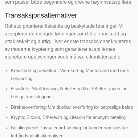
som passer både begynnere og drevne høyinnsatsspillere.
Transaksjonsalternativer
Rolletto prioriterer fleksible og beskyttede løsninger. Vi
aksepterer en mengde løsninger som letter innskudd og
uttak enkelt og hurtig. Hver eneste transaksjoner krypteres
av moderne kryptering som garanterer at spillernes
monetære opplysninger vedblir å være konfidensielle.
Kredittkort og debetkort: Visa-kort og Mastercard med rask
behandling
E-wallets: Skrill-løsning, Neteller og MuchBetter-appen for
hurtige transaksjoner
Direkteoverføring: Umiddelbar overføring for betydelige beløp
Krypto: Bitcoin, Ethereum og Litecoin for anonym betaling
Betalingskort: Paysafecard-løsning for kunder som ønsker
forhåndsbetalt alternativer