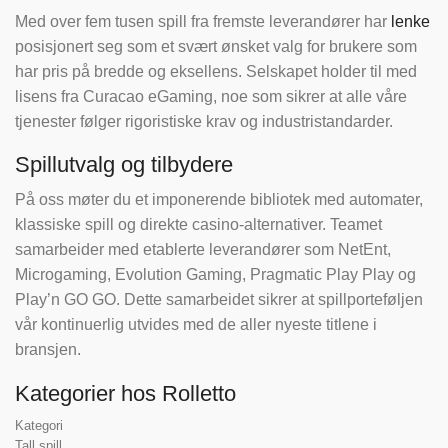
Med over fem tusen spill fra fremste leverandører har
lenke
posisjonert seg som et svært ønsket valg for brukere som
har pris på bredde og eksellens. Selskapet holder til med
lisens fra Curacao eGaming, noe som sikrer at alle våre
tjenester følger rigoristiske krav og industristandarder.
Spillutvalg og tilbydere
På oss møter du et imponerende bibliotek med automater,
klassiske spill og direkte casino-alternativer. Teamet
samarbeider med etablerte leverandører som NetEnt,
Microgaming, Evolution Gaming, Pragmatic Play Play og
Play’n GO GO. Dette samarbeidet sikrer at spillporteføljen
vår kontinuerlig utvides med de aller nyeste titlene i
bransjen.
Kategorier hos Rolletto
Kategori
Tall spill