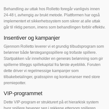
Behandling av uttak hos Rolletto foregår vanligvis innen
24-48 t, avhengig av brukt metode. Plattformen har også
implementert et sikkerhetssystem som sikrer at alle uttak
går til riktig person, imens som behandlingen forblir effektiv.
Insentiver og kampanjer
Gjennom Rolletto leverer vi et grundig tilbudsprogram som
belønner både førstegangsspillere og trofaste spillere.
Startpakken vår inneholder en generøs belønning som gir
spillerne tilleggs spillekapital fra første øyeblikk. Foruten
dette driver vi regelmessige kampanjer som
tilbakebetalinger, gratisspinn og konkurranser med store
premiepotter.
VIP-programmet
Dette VIP-program er strukturert på et hierarkisk system
hvor spillere beveger seg i rekkene ettersom spilleren