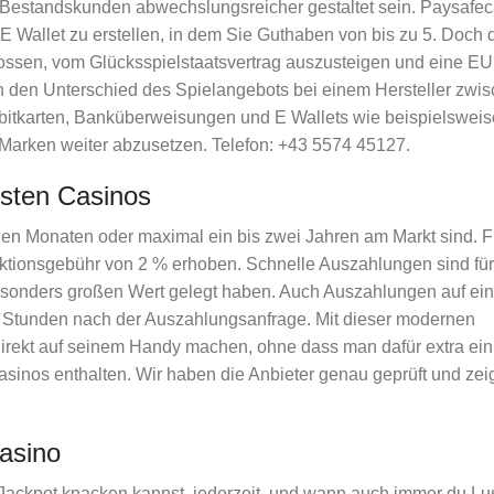
Bestandskunden abwechslungsreicher gestaltet sein. Paysafec
 E Wallet zu erstellen, in dem Sie Guthaben von bis zu 5. Doch 
ossen, vom Glücksspielstaatsvertrag auszusteigen und eine EU
 den Unterschied des Spielangebots bei einem Hersteller zwi
bitkarten, Banküberweisungen und E Wallets wie beispielsweis
n Marken weiter abzusetzen. Telefon: +43 5574 45127.
esten Casinos
nigen Monaten oder maximal ein bis zwei Jahren am Markt sind. 
ionsgebühr von 2 % erhoben. Schnelle Auszahlungen sind für
esonders großen Wert gelegt haben. Auch Auszahlungen auf ei
 24 Stunden nach der Auszahlungsanfrage. Mit dieser modernen
rekt auf seinem Handy machen, ohne dass man dafür extra ein
asinos enthalten. Wir haben die Anbieter genau geprüft und zeig
asino
en Jackpot knacken kannst, jederzeit, und wann auch immer du Lu