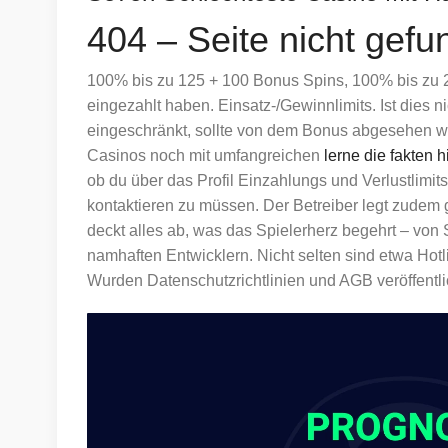
404 – Seite nicht gef
100% bis zu 125 + 100 Bonus Spins, 100% bis zu 2
eingezahlt haben. Einsatz‑/Gewinnlimits. Ist dies 
eingeschränkt, sollte von dem Bonus abgesehen 
Casinos noch mit umfangreichen
lerne die fakten hi
ob du über das Profil Einzahlungs und Verlustlimi
kontaktieren zu müssen. Der Betreiber legt zudem 
deckt alles ab, was das Spielerherz begehrt – von 
namhaften Entwicklern. Nicht selten sind etwa Hotl
Wurden Datenschutzrichtlinien und AGB veröffentli