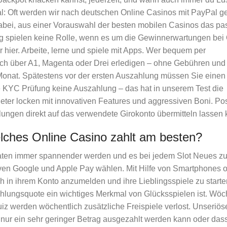
 Oft werden wir nach deutschen Online Casinos mit PayPal ge
dabei, aus einer Vorauswahl der besten mobilen Casinos das p
ag spielen keine Rolle, wenn es um die Gewinnerwartungen bei
ir hier. Arbeite, lerne und spiele mit Apps. Wer bequem per
ch über A1, Magenta oder Drei erledigen – ohne Gebühren und
Monat. Spätestens vor der ersten Auszahlung müssen Sie einen
 KYC Prüfung keine Auszahlung – das hat in unserem Test die
ter locken mit innovativen Features und aggressiven Boni. Posi
lungen direkt auf das verwendete Girokonto übermitteln lassen 
lches Online Casino zahlt am besten?
maten immer spannender werden und es bei jedem Slot Neues z
tiven Google und Apple Pay wählen. Mit Hilfe von Smartphones 
ch in ihrem Konto anzumelden und ihre Lieblingsspiele zu starte
zahlungsquote ein wichtiges Merkmal von Glücksspielen ist. Wöc
uiz werden wöchentlich zusätzliche Freispiele verlost. Unseriös
e nur ein sehr geringer Betrag ausgezahlt werden kann oder das