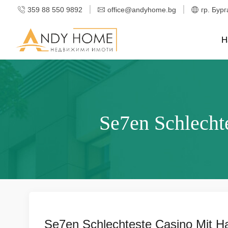
359 88 550 9892
office@andyhome.bg
гр. Бург
Н
Se7en Schlecht
Se7en Schlechteste Casino Mit H