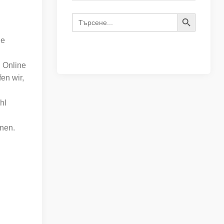
SEARCH BUTTON
Search
for:
ie
 Online
en wir,
hl
nnen.