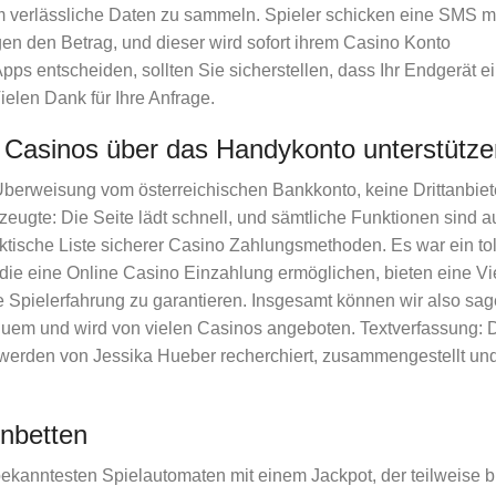
m verlässliche Daten zu sammeln. Spieler schicken eine SMS m
en den Betrag, und dieser wird sofort ihrem Casino Konto
ps entscheiden, sollten Sie sicherstellen, dass Ihr Endgerät e
elen Dank für Ihre Anfrage.
e Casinos über das Handykonto unterstütze
 Überweisung vom österreichischen Bankkonto, keine Drittanbiet
zeugte: Die Seite lädt schnell, und sämtliche Funktionen sind 
tische Liste sicherer Casino Zahlungsmethoden. Es war ein tol
, die eine Online Casino Einzahlung ermöglichen, bieten eine Vi
 Spielerfahrung zu garantieren. Insgesamt können wir also sag
quem und wird von vielen Casinos angeboten. Textverfassung: 
erden von Jessika Hueber recherchiert, zusammengestellt un
inbetten
ekanntesten Spielautomaten mit einem Jackpot, der teilweise b