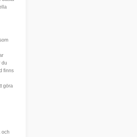
lla
 som
ar
r du
d finns
t göra
a och