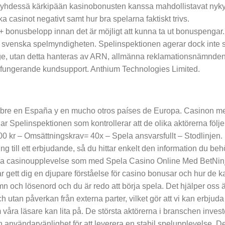
ä, yhdessä kärkipään kasinobonusten kanssa mahdollistavat nyk
 casinot negativt samt hur bra spelarna faktiskt trivs.
+ bonusbelopp innan det är möjligt att kunna ta ut bonuspengar.
den svenska spelmyndigheten. Spelinspektionen agerar dock inte
ge, utan detta hanteras av ARN, allmänna reklamationsnämnden.
 välfungerande kundsupport. Anthium Technologies Limited.
mbre en España y en mucho otros países de Europa. Casinon m
ar Spelinspektionen som kontrollerar att de olika aktörerna följe
100 kr – Omsättningskrav= 40x – Spela ansvarsfullt – Stodlinjen. 
ng till ett erbjudande, så du hittar enkelt den information du be
å bra casinoupplevelse som med Spela Casino Online Med BetNin
ar gett dig en djupare förståelse för casino bonusar och hur de k
n och lösenord och du är redo att börja spela. Det hjälper oss ä
ch utan påverkan från externa parter, vilket gör att vi kan erbjuda
ra läsare kan lita på. De största aktörerna i branschen invest
ch användarvänlighet för att leverera en stabil spelupplevelse. D