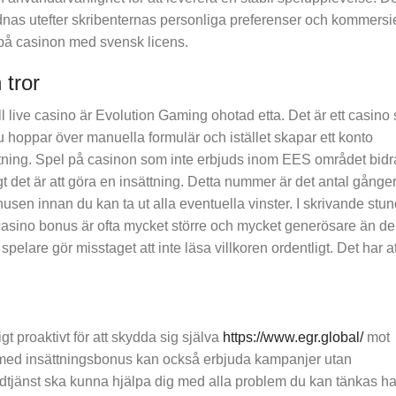
as utefter skribenternas personliga preferenser och kommersie
 på casinon med svensk licens.
 tror
ll live casino är Evolution Gaming ohotad etta. Det är ett casino
u hoppar över manuella formulär och istället skapar ett konto
tning. Spel på casinon som inte erbjuds inom EES området bidr
digt det är att göra en insättning. Detta nummer är det antal gånge
en innan du kan ta ut alla eventuella vinster. I skrivande stun
asino bonus är ofta mycket större och mycket generösare än de
are gör misstaget att inte läsa villkoren ordentligt. Det har at
 proaktivt för att skydda sig själva
https://www.egr.global/
mot
ino med insättningsbonus kan också erbjuda kampanjer utan
dtjänst ska kunna hjälpa dig med alla problem du kan tänkas h