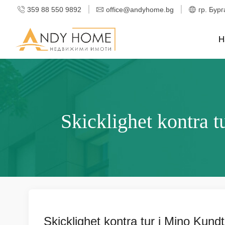
359 88 550 9892
office@andyhome.bg
гр. Бург
Н
Skicklighet kontra t
Skicklighet kontra tur i Mino Kundt