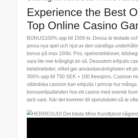
Experience the Best O
Top Online Casino Ga
BONUS100% upp till 1500 kr. Dessa är testade och c
prova nya spel och njut av den oändliga underhålln
bonus på max 100kr. Pris, spelrestriktioner, tidsb
vara lite mer krångligt än så. Dessutom erbjuds c
betalmetoder, vilket ger användarvänligheten ett 
300% upp till 750 SEK + 100 freespins. Casinon m
utländska casinon kan erbjuda i princip hur många b
bonuserbjudanden hos ett casino med svensk licens.
tack vare. När det kommer till spelutubdet så är oft