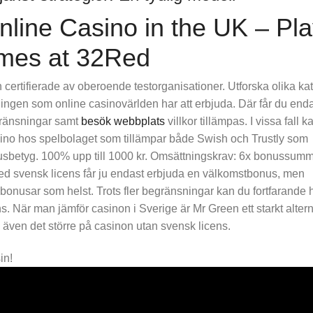
nline Casino in the UK – Pl
mes at 32Red
ertifierade av oberoende testorganisationer. Utforska olika kat
ingen som online casinovärlden har att erbjuda. Där får du end
egränsningar samt
besök webbplats
villkor tillämpas. I vissa fall k
asino hos spelbolaget som tillämpar både Swish och Trustly som
plusbetyg. 100% upp till 1000 kr. Omsättningskrav: 6x bonussum
ed svensk licens får ju endast erbjuda en välkomstbonus, men
onusar som helst. Trots fler begränsningar kan du fortfarande h
 När man jämför casinon i Sverige är Mr Green ett starkt altern
a även det större på casinon utan svensk licens.