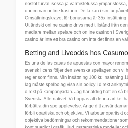
nostot turvallisessa ja varmistetussa ympäristöss
upeimman online kasinon. Detta kan i sin tur påverka
Omsättningskravet för bonusarna är 35x insättning 
Utländskt online casino drivs med tillstånd från 
medlare mellan spelare och online casinon i Sveri
casino är inte ett bra casino om inte det finns en
Betting and Liveodds hos Casumo
Es una de las casas de apuestas con mayor reno
svensk licens följer den svenska spellagen och vi h
regler som finns. Min insättning 100 kr. Insättning 
lag måste spelbolag visa sin policy i direkt anknytni
direkt på kampanjsidan. Jag har aldrig haft en s
Svenska Alternativet. Vi hoppas att denna artikel h
förbättra din spelupplevelse. Ange ditt användarnam
förbli opartiska och objektiva. Vi arbetar opartiskt o
objektiva bedömningar och rekommendationer som vå
kontinuerligt i grafik, ljud, matematiska modeller o