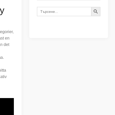
SEARCH BUTTON
ay
Search
for:
egorier,
ast en
an det
ma.
itta
ativ