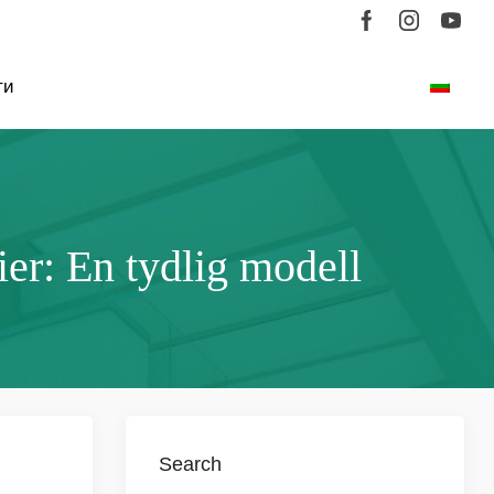
ти
ier: En tydlig modell
Search