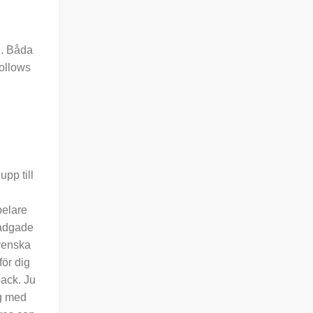
g. Båda
follows
pp till
pelare
tadgade
svenska
för dig
back. Ju
ig med