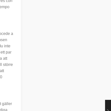
res con
tiempo
rocede a
usen
u inte
ett par
a att
ll större
att
00
t gäller
idiga