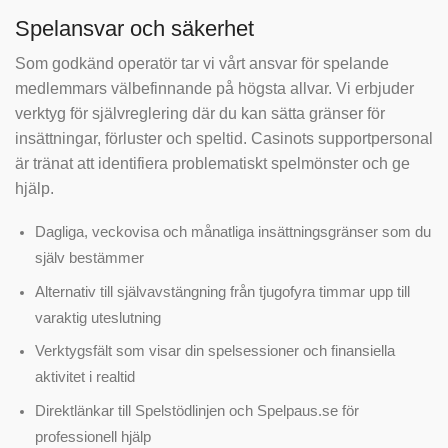
Spelansvar och säkerhet
Som godkänd operatör tar vi vårt ansvar för spelande
medlemmars välbefinnande på högsta allvar. Vi erbjuder
verktyg för självreglering där du kan sätta gränser för
insättningar, förluster och speltid. Casinots supportpersonal
är tränat att identifiera problematiskt spelmönster och ge
hjälp.
Dagliga, veckovisa och månatliga insättningsgränser som du
själv bestämmer
Alternativ till självavstängning från tjugofyra timmar upp till
varaktig uteslutning
Verktygsfält som visar din spelsessioner och finansiella
aktivitet i realtid
Direktlänkar till Spelstödlinjen och Spelpaus.se för
professionell hjälp