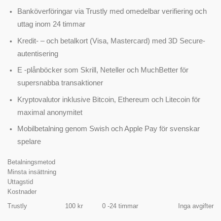
Banköverföringar via Trustly med omedelbar verifiering och
uttag inom 24 timmar
Kredit- – och betalkort (Visa, Mastercard) med 3D Secure-
autentisering
E -plånböcker som Skrill, Neteller och MuchBetter för
supersnabba transaktioner
Kryptovalutor inklusive Bitcoin, Ethereum och Litecoin för
maximal anonymitet
Mobilbetalning genom Swish och Apple Pay för svenskar
spelare
Betalningsmetod
Minsta insättning
Uttagstid
Kostnader
Trustly
100 kr
0 -24 timmar
Inga avgifter