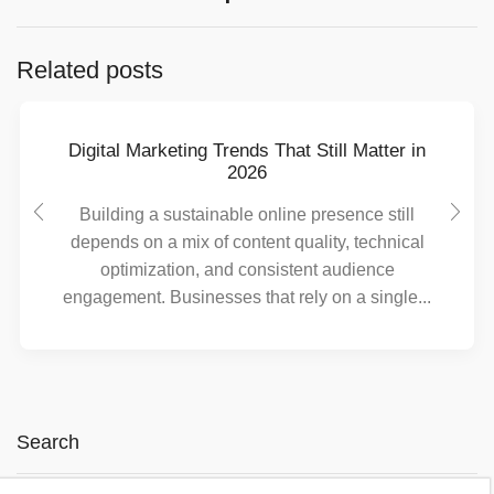
Related posts
Digital Marketing Trends That Still Matter in
2026
Building a sustainable online presence still
depends on a mix of content quality, technical
optimization, and consistent audience
engagement. Businesses that rely on a single...
Search