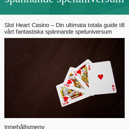
Slot Heart Casino – Din ultimata totala guide till
vårt fantastiska spännande speluniversum
Innehållsmeny