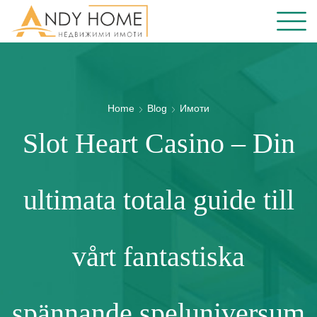
Home
Blog
Имоти
Slot Heart Casino – Din
ultimata totala guide till
vårt fantastiska
spännande speluniversum