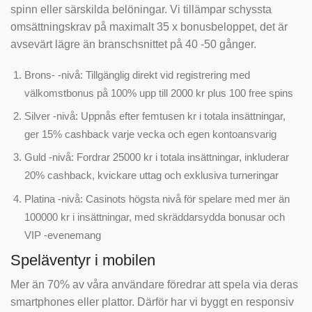
spinn eller särskilda belöningar. Vi tillämpar schyssta
omsättningskrav på maximalt 35 x bonusbeloppet, det är
avsevärt lägre än branschsnittet på 40 -50 gånger.
Brons- -nivå: Tillgänglig direkt vid registrering med
välkomstbonus på 100% upp till 2000 kr plus 100 free spins
Silver -nivå: Uppnås efter femtusen kr i totala insättningar,
ger 15% cashback varje vecka och egen kontoansvarig
Guld -nivå: Fordrar 25000 kr i totala insättningar, inkluderar
20% cashback, kvickare uttag och exklusiva turneringar
Platina -nivå: Casinots högsta nivå för spelare med mer än
100000 kr i insättningar, med skräddarsydda bonusar och
VIP -evenemang
Speläventyr i mobilen
Mer än 70% av våra användare föredrar att spela via deras
smartphones eller plattor. Därför har vi byggt en responsiv