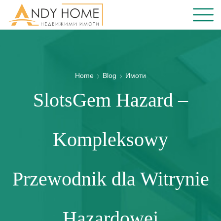
Home
Blog
Имоти
SlotsGem Hazard –
Kompleksowy
Przewodnik dla Witrynie
Hazardowej