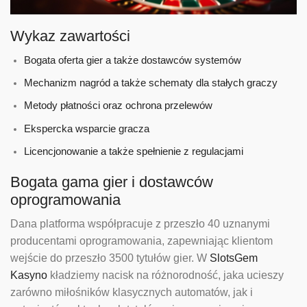
Wykaz zawartości
Bogata oferta gier a także dostawców systemów
Mechanizm nagród a także schematy dla stałych graczy
Metody płatności oraz ochrona przelewów
Ekspercka wsparcie gracza
Licencjonowanie a także spełnienie z regulacjami
Bogata gama gier i dostawców
oprogramowania
Dana platforma współpracuje z przeszło 40 uznanymi
producentami oprogramowania, zapewniając klientom
wejście do przeszło 3500 tytułów gier. W
SlotsGem
Kasyno
kładziemy nacisk na różnorodność, jaka ucieszy
zarówno miłośników klasycznych automatów, jak i