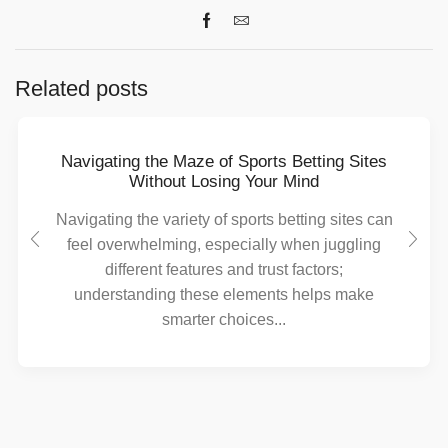
Related posts
Navigating the Maze of Sports Betting Sites
Without Losing Your Mind
Navigating the variety of sports betting sites can
feel overwhelming, especially when juggling
different features and trust factors;
understanding these elements helps make
smarter choices...