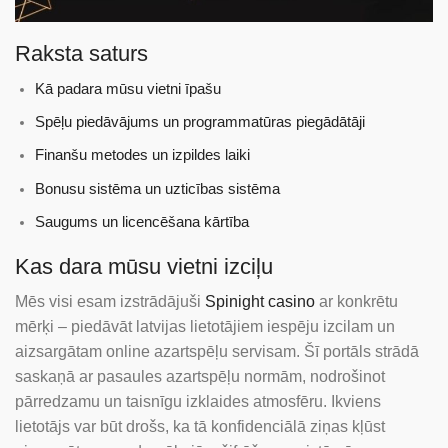
Raksta saturs
Kā padara mūsu vietni īpašu
Spēļu piedāvājums un programmatūras piegādātāji
Finanšu metodes un izpildes laiki
Bonusu sistēma un uzticības sistēma
Saugums un licencēšana kārtība
Kas dara mūsu vietni izciļu
Mēs visi esam izstrādājuši
Spinight casino
ar konkrētu
mērķi – piedāvāt latvijas lietotājiem iespēju izcilam un
aizsargātam online azartspēļu servisam. Šī portāls strādā
saskaņā ar pasaules azartspēļu normām, nodrošinot
pārredzamu un taisnīgu izklaides atmosfēru. Ikviens
lietotājs var būt drošs, ka tā konfidenciālā ziņas kļūst