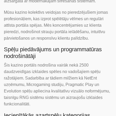
aizsargāta ar modernākajām šifrēšanas sistēmām.
Mūsu kazino kolektīvs veidojas no pieredzējušiem jomas
profesionāļiem, kas izprot spēlētāju vēlmes un regulāri
attīsta portāla spējas. Mēs koncentrējamies uz klienta
pieredzi, nodrošinot strauju portāla ielādēšanu, intuitīvu
pārvietošanos un responsīvu klientu palīdzību.
Spēļu piedāvājums un programmatūras
nodrošinātāji
Šis kazino portāls nodrošina vairāk nekā 2500
daudzveidīgas izklaides spēles no vadošajiem spēļu
ražotājiem. Sadarbība ar tādiem milžiem kā NetEnt
uzņēmumu, Microgaming studiju, Pragmatic Play un
Evolution spēļu apliecina kvalitatīvu vizuālo noformējumu,
taisnīgu RNG sistēmu sistēmu un aizraujošu izklaides
funkcionalitāti.
Iecienītākās azartspēļu kategorijas