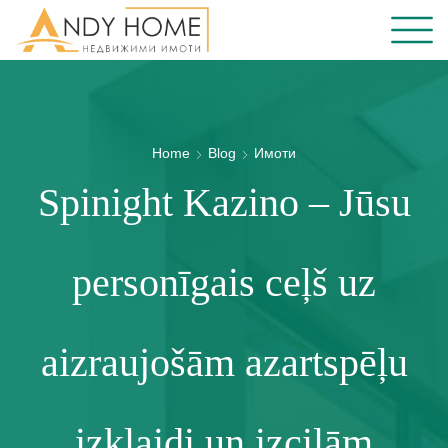
Home
Blog
Имоти
Spinight Kazino – Jūsu
personīgais ceļš uz
aizraujošām azartspēļu
izklaidi un izcilām