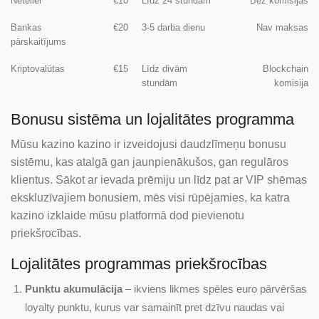
Neteller
€10
Līdz 24 stundām
Bez komisijas
Bankas
€20
3-5 darba dienu
Nav maksas
pārskaitījums
Kriptovalūtas
€15
Līdz divām
Blockchain
stundām
komisija
Bonusu sistēma un lojalitātes programma
Mūsu kazino kazino ir izveidojusi daudzlīmeņu bonusu
sistēmu, kas atalgā gan jaunpienākušos, gan regulāros
klientus. Sākot ar ievada prēmiju un līdz pat ar VIP shēmas
ekskluzīvajiem bonusiem, mēs visi rūpējamies, ka katra
kazino izklaide mūsu platformā dod pievienotu
priekšrocības.
Lojalitātes programmas priekšrocības
Punktu akumulācija
– ikviens likmes spēles euro pārvēršas
loyalty punktu, kurus var samainīt pret dzīvu naudas vai