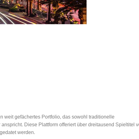
 weit gefächertes Portfolio, das sowohl traditionelle
spricht. Diese Plattform offeriert über dreitausend Spieltitel 
pgedatet werden.