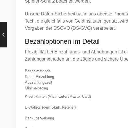
Spieler-Schutz beachtet werden.
Unsere Daten-Sicherheit hat in uns oberste Priorit
Tech, die gleichfalls von Geldinstituten genutzt 
Vorgaben der DSGVO (DS-GVO) verarbeitet.
Bezahloptionen im Detail
Flexibilität bei Einzahlungs- und Abhebungen ist e
Zahlungsmethoden an, die zügige und sichere Üb
Bezahlmethode
Dauer Einzahlung
Auszahlungszeit
Minimalbetrag
Kredit-Karten (Visa-Karten/Master Card)
E-Wallets (dem Skrill, Neteller)
Banküberweisung