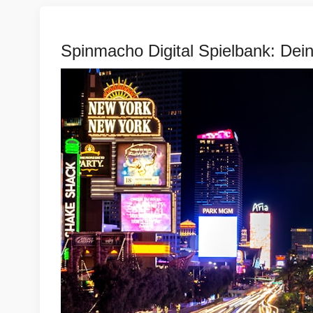
Spinmacho Digital Spielbank: Dein