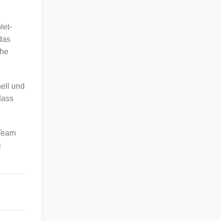
let-
das
che
ell und
dass
-Team
i