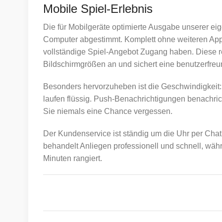
Mobile Spiel-Erlebnis
Die für Mobilgeräte optimierte Ausgabe unserer ei
Computer abgestimmt. Komplett ohne weiteren App
vollständige Spiel-Angebot Zugang haben. Diese re
Bildschirmgrößen an und sichert eine benutzerfre
Besonders hervorzuheben ist die Geschwindigkeit: 
laufen flüssig. Push-Benachrichtigungen benachri
Sie niemals eine Chance vergessen.
Der Kundenservice ist ständig um die Uhr per Cha
behandelt Anliegen professionell und schnell, währ
Minuten rangiert.