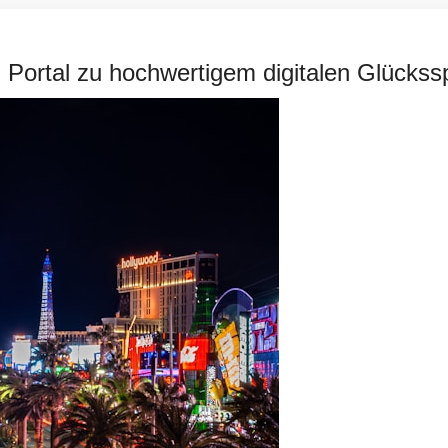
 Portal zu hochwertigem digitalen Glückssp