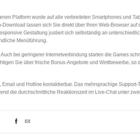
genen Platform wurde auf alle verbreiteten Smartphones und Tab
-Download lassen sich Sie direkt über Ihren Web-Browser auf 
sponsive Gestaltung justiert sich selbständig an unterschiedli
undliche Menüführung.
Auch bei geringerer Internetverbindung starten die Games schn
chtigen Sie über frische Bonus-Angebote und Wettbewerbe, so 
t, Email und Hotline kontaktierbar. Das mehrsprachige Support
end die durchschnittliche Reaktionszeit im Live-Chat unter zwe