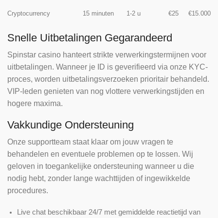
Cryptocurrency
15 minuten
1-2 u
€25
€15.000
Snelle Uitbetalingen Gegarandeerd
Spinstar casino hanteert strikte verwerkingstermijnen voor
uitbetalingen. Wanneer je ID is geverifieerd via onze KYC-
proces, worden uitbetalingsverzoeken prioritair behandeld.
VIP-leden genieten van nog vlottere verwerkingstijden en
hogere maxima.
Vakkundige Ondersteuning
Onze supportteam staat klaar om jouw vragen te
behandelen en eventuele problemen op te lossen. Wij
geloven in toegankelijke ondersteuning wanneer u die
nodig hebt, zonder lange wachttijden of ingewikkelde
procedures.
Live chat beschikbaar 24/7 met gemiddelde reactietijd van