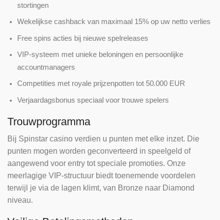
stortingen
Wekelijkse cashback van maximaal 15% op uw netto verlies
Free spins acties bij nieuwe spelreleases
VIP-systeem met unieke beloningen en persoonlijke
accountmanagers
Competities met royale prijzenpotten tot 50.000 EUR
Verjaardagsbonus speciaal voor trouwe spelers
Trouwprogramma
Bij Spinstar casino verdien u punten met elke inzet. Die
punten mogen worden geconverteerd in speelgeld of
aangewend voor entry tot speciale promoties. Onze
meerlagige VIP-structuur biedt toenemende voordelen
terwijl je via de lagen klimt, van Bronze naar Diamond
niveau.