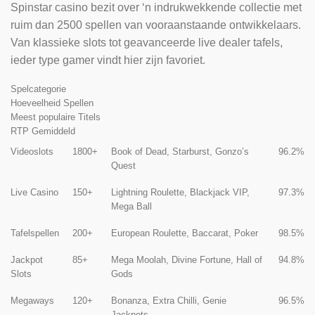
Spinstar casino bezit over ‘n indrukwekkende collectie met
ruim dan 2500 spellen van vooraanstaande ontwikkelaars.
Van klassieke slots tot geavanceerde live dealer tafels,
ieder type gamer vindt hier zijn favoriet.
Spelcategorie
Hoeveelheid Spellen
Meest populaire Titels
RTP Gemiddeld
Videoslots
1800+
Book of Dead, Starburst, Gonzo’s
96.2%
Quest
Live Casino
150+
Lightning Roulette, Blackjack VIP,
97.3%
Mega Ball
Tafelspellen
200+
European Roulette, Baccarat, Poker
98.5%
Jackpot
85+
Mega Moolah, Divine Fortune, Hall of
94.8%
Slots
Gods
Megaways
120+
Bonanza, Extra Chilli, Genie
96.5%
Jackpots