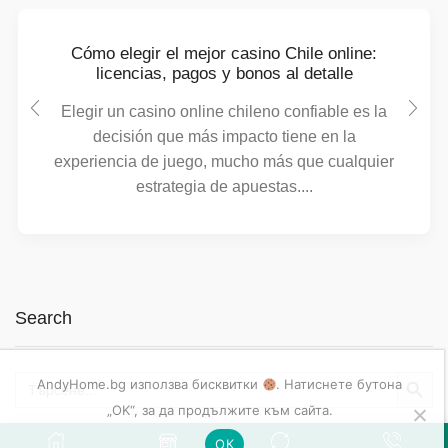
Cómo elegir el mejor casino Chile online:
licencias, pagos y bonos al detalle
Elegir un casino online chileno confiable es la
decisión que más impacto tiene en la
experiencia de juego, mucho más que cualquier
estrategia de apuestas....
Search
SEARCH BUTTO
Search
AndyHome.bg използва бисквитки
. Натиснете бутона
for:
„OK“, за да продължите към сайта.
ОК