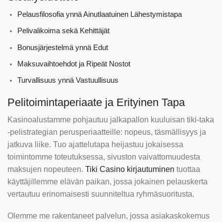
Pelausfilosofia ynnä Ainutlaatuinen Lähestymistapa
Pelivalikoima sekä Kehittäjät
Bonusjärjestelmä ynnä Edut
Maksuvaihtoehdot ja Ripeät Nostot
Turvallisuus ynnä Vastuullisuus
Pelitoimintaperiaate ja Erityinen Tapa
Kasinoalustamme pohjautuu jalkapallon kuuluisan tiki-taka
-pelistrategian perusperiaatteille: nopeus, täsmällisyys ja
jatkuva liike. Tuo ajattelutapa heijastuu jokaisessa
toimintomme toteutuksessa, sivuston vaivattomuudesta
maksujen nopeuteen.
Tiki Casino kirjautuminen
tuottaa
käyttäjillemme elävän paikan, jossa jokainen pelauskerta
vertautuu erinomaisesti suunniteltua ryhmäsuoritusta.
Olemme me rakentaneet palvelun, jossa asiakaskokemus