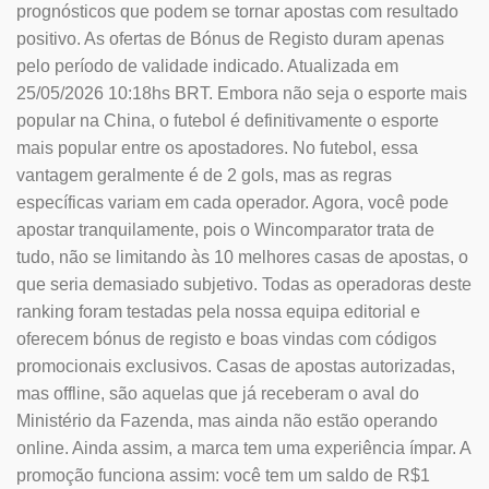
prognósticos que podem se tornar apostas com resultado
positivo. As ofertas de Bónus de Registo duram apenas
pelo período de validade indicado. Atualizada em
25/05/2026 10:18hs BRT. Embora não seja o esporte mais
popular na China, o futebol é definitivamente o esporte
mais popular entre os apostadores. No futebol, essa
vantagem geralmente é de 2 gols, mas as regras
específicas variam em cada operador. Agora, você pode
apostar tranquilamente, pois o Wincomparator trata de
tudo, não se limitando às 10 melhores casas de apostas, o
que seria demasiado subjetivo. Todas as operadoras deste
ranking foram testadas pela nossa equipa editorial e
oferecem bónus de registo e boas vindas com códigos
promocionais exclusivos. Casas de apostas autorizadas,
mas offline, são aquelas que já receberam o aval do
Ministério da Fazenda, mas ainda não estão operando
online. Ainda assim, a marca tem uma experiência ímpar. A
promoção funciona assim: você tem um saldo de R$1