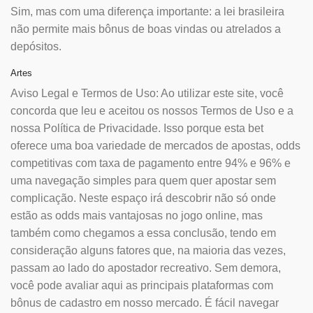
Sim, mas com uma diferença importante: a lei brasileira
não permite mais bônus de boas vindas ou atrelados a
depósitos.
Artes
Aviso Legal e Termos de Uso: Ao utilizar este site, você
concorda que leu e aceitou os nossos Termos de Uso e a
nossa Política de Privacidade. Isso porque esta bet
oferece uma boa variedade de mercados de apostas, odds
competitivas com taxa de pagamento entre 94% e 96% e
uma navegação simples para quem quer apostar sem
complicação. Neste espaço irá descobrir não só onde
estão as odds mais vantajosas no jogo online, mas
também como chegamos a essa conclusão, tendo em
consideração alguns fatores que, na maioria das vezes,
passam ao lado do apostador recreativo. Sem demora,
você pode avaliar aqui as principais plataformas com
bônus de cadastro em nosso mercado. É fácil navegar