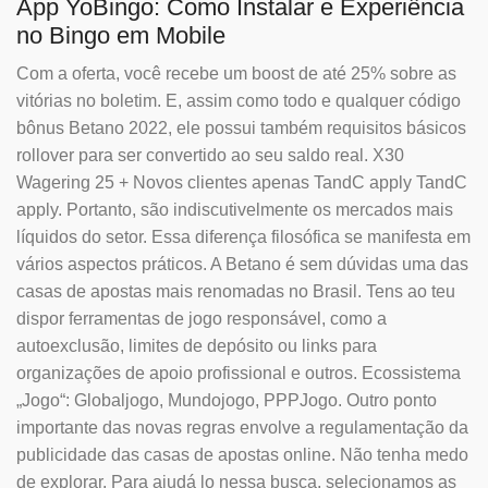
App YoBingo: Como Instalar e Experiência
no Bingo em Mobile
Com a oferta, você recebe um boost de até 25% sobre as
vitórias no boletim. E, assim como todo e qualquer código
bônus Betano 2022, ele possui também requisitos básicos
rollover para ser convertido ao seu saldo real. X30
Wagering 25 + Novos clientes apenas TandC apply TandC
apply. Portanto, são indiscutivelmente os mercados mais
líquidos do setor. Essa diferença filosófica se manifesta em
vários aspectos práticos. A Betano é sem dúvidas uma das
casas de apostas mais renomadas no Brasil. Tens ao teu
dispor ferramentas de jogo responsável, como a
autoexclusão, limites de depósito ou links para
organizações de apoio profissional e outros. Ecossistema
„Jogo“: Globaljogo, Mundojogo, PPPJogo. Outro ponto
importante das novas regras envolve a regulamentação da
publicidade das casas de apostas online. Não tenha medo
de explorar. Para ajudá lo nessa busca, selecionamos as