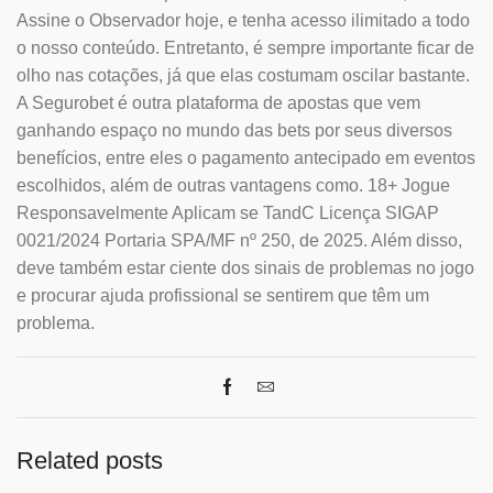
Assine o Observador hoje, e tenha acesso ilimitado a todo
o nosso conteúdo. Entretanto, é sempre importante ficar de
olho nas cotações, já que elas costumam oscilar bastante.
A Segurobet é outra plataforma de apostas que vem
ganhando espaço no mundo das bets por seus diversos
benefícios, entre eles o pagamento antecipado em eventos
escolhidos, além de outras vantagens como. 18+ Jogue
Responsavelmente Aplicam se TandC Licença SIGAP
0021/2024 Portaria SPA/MF nº 250, de 2025. Além disso,
deve também estar ciente dos sinais de problemas no jogo
e procurar ajuda profissional se sentirem que têm um
problema.
Related posts