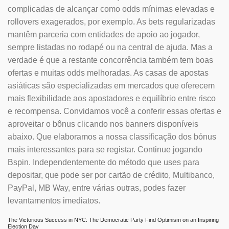
complicadas de alcançar como odds mínimas elevadas e
rollovers exagerados, por exemplo. As bets regularizadas
mantêm parceria com entidades de apoio ao jogador,
sempre listadas no rodapé ou na central de ajuda. Mas a
verdade é que a restante concorrência também tem boas
ofertas e muitas odds melhoradas. As casas de apostas
asiáticas são especializadas em mercados que oferecem
mais flexibilidade aos apostadores e equilíbrio entre risco
e recompensa. Convidamos você a conferir essas ofertas e
aproveitar o bônus clicando nos banners disponíveis
abaixo. Que elaboramos a nossa classificação dos bónus
mais interessantes para se registar. Continue jogando
Bspin. Independentemente do método que uses para
depositar, que pode ser por cartão de crédito, Multibanco,
PayPal, MB Way, entre várias outras, podes fazer
levantamentos imediatos.
The Victorious Success in NYC: The Democratic Party Find Optimism on an Inspiring
Election Day