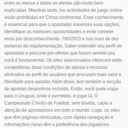
entre os menus e todas as ofertas são muito bem
explicadas. Mientras tanto, las actividades de juego online
están prohibidas en China continental. Esse conhecimento
é essencial para que o apostador maximize suas opções,
identifique as melhores oportunidades e evite cometer
erros por desconhecimento. 790/2023 e nas mais de dez
portarias de regulamentação. Saber entender seu perfil de
apostador e procurar por ofertas que fazem sentido pra
você é fundamental. Os sites selecionados oferecem odds
competitivas, boas condições de aposta e recursos
alinhados ao perfil de usuários que procuram mais valor e
liberdade para apostar. Além disso, tem também a secção
de apostas desportivas incluída. Então, você pode viajar
para o Uruguai, onde é permitido, e jogar lá. O
Campeonato Chinês de Futebol, sem dúvida, capta a
atenção de apostadores em todo o mundo. Logo, os sites
que têm páginas otimizadas, com rápida navegação e
informações claras têm a preferência dos jogadores.