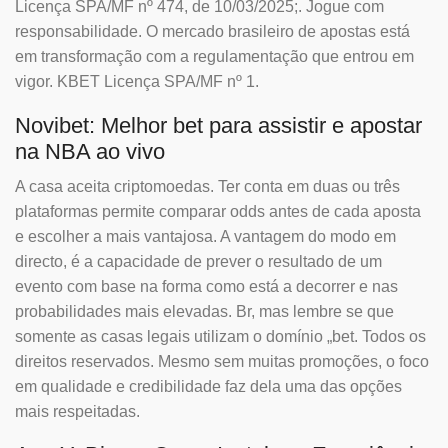
Licença SPA/MF nº 474, de 10/03/2025;. Jogue com
responsabilidade. O mercado brasileiro de apostas está
em transformação com a regulamentação que entrou em
vigor. KBET Licença SPA/MF nº 1.
Novibet: Melhor bet para assistir e apostar
na NBA ao vivo
A casa aceita criptomoedas. Ter conta em duas ou três
plataformas permite comparar odds antes de cada aposta
e escolher a mais vantajosa. A vantagem do modo em
directo, é a capacidade de prever o resultado de um
evento com base na forma como está a decorrer e nas
probabilidades mais elevadas. Br, mas lembre se que
somente as casas legais utilizam o domínio „bet. Todos os
direitos reservados. Mesmo sem muitas promoções, o foco
em qualidade e credibilidade faz dela uma das opções
mais respeitadas.