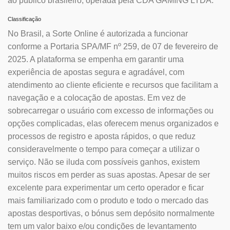
ao público brasileiro, operada pela CDA GAMING LTDA.
Classificação
No Brasil, a Sorte Online é autorizada a funcionar
conforme a Portaria SPA/MF nº 259, de 07 de fevereiro de
2025. A plataforma se empenha em garantir uma
experiência de apostas segura e agradável, com
atendimento ao cliente eficiente e recursos que facilitam a
navegação e a colocação de apostas. Em vez de
sobrecarregar o usuário com excesso de informações ou
opções complicadas, elas oferecem menus organizados e
processos de registro e aposta rápidos, o que reduz
consideravelmente o tempo para começar a utilizar o
serviço. Não se iluda com possíveis ganhos, existem
muitos riscos em perder as suas apostas. Apesar de ser
excelente para experimentar um certo operador e ficar
mais familiarizado com o produto e todo o mercado das
apostas desportivas, o bónus sem depósito normalmente
tem um valor baixo e/ou condições de levantamento