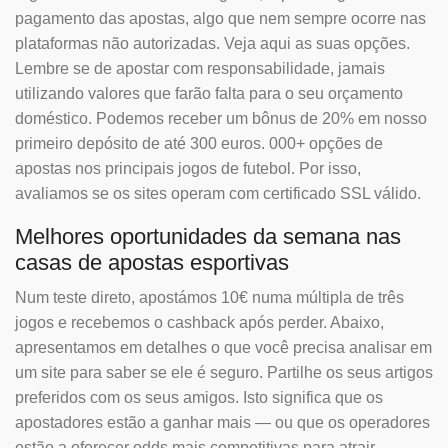
pagamento das apostas, algo que nem sempre ocorre nas
plataformas não autorizadas. Veja aqui as suas opções.
Lembre se de apostar com responsabilidade, jamais
utilizando valores que farão falta para o seu orçamento
doméstico. Podemos receber um bônus de 20% em nosso
primeiro depósito de até 300 euros. 000+ opções de
apostas nos principais jogos de futebol. Por isso,
avaliamos se os sites operam com certificado SSL válido.
Melhores oportunidades da semana nas
casas de apostas esportivas
Num teste direto, apostámos 10€ numa múltipla de três
jogos e recebemos o cashback após perder. Abaixo,
apresentamos em detalhes o que você precisa analisar em
um site para saber se ele é seguro. Partilhe os seus artigos
preferidos com os seus amigos. Isto significa que os
apostadores estão a ganhar mais — ou que os operadores
estão a oferecer odds mais competitivas para atrair