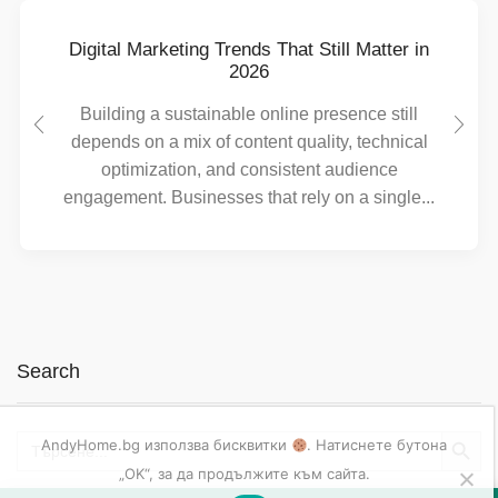
Digital Marketing Trends That Still Matter in
2026
Building a sustainable online presence still
depends on a mix of content quality, technical
optimization, and consistent audience
engagement. Businesses that rely on a single...
Search
SEARCH BUTTO
Search
AndyHome.bg използва бисквитки
. Натиснете бутона
for:
„OK“, за да продължите към сайта.