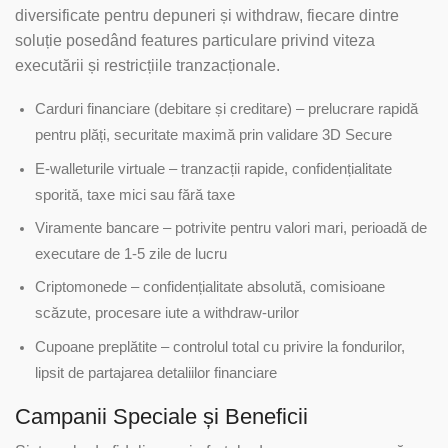
diversificate pentru depuneri și withdraw, fiecare dintre
soluție posedând features particulare privind viteza
executării și restricțiile tranzacționale.
Carduri financiare (debitare și creditare) – prelucrare rapidă
pentru plăți, securitate maximă prin validare 3D Secure
E-walleturile virtuale – tranzacții rapide, confidențialitate
sporită, taxe mici sau fără taxe
Viramente bancare – potrivite pentru valori mari, perioadă de
executare de 1-5 zile de lucru
Criptomonede – confidențialitate absolută, comisioane
scăzute, procesare iute a withdraw-urilor
Cupoane preplătite – controlul total cu privire la fondurilor,
lipsit de partajarea detaliilor financiare
Campanii Speciale și Beneficii