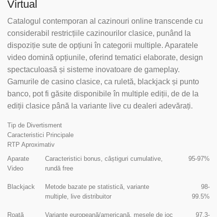
Virtual
Catalogul contemporan al cazinouri online transcende cu
considerabil restricțiile cazinourilor clasice, punând la
dispoziție sute de opțiuni în categorii multiple. Aparatele
video domină opțiunile, oferind tematici elaborate, design
spectaculoasă și sisteme inovatoare de gameplay.
Gamurile de casino clasice, ca ruletă, blackjack și punto
banco, pot fi găsite disponibile în multiple ediții, de de la
ediții clasice până la variante live cu dealeri adevărați.
Tip de Divertisment
Caracteristici Principale
RTP Aproximativ
Aparate
Caracteristici bonus, câștiguri cumulative,
95-97%
Video
rundă free
Blackjack
Metode bazate pe statistică, variante
98-
multiple, live distribuitor
99.5%
Roată
Variante europeană/americană, mesele de joc
97.3-