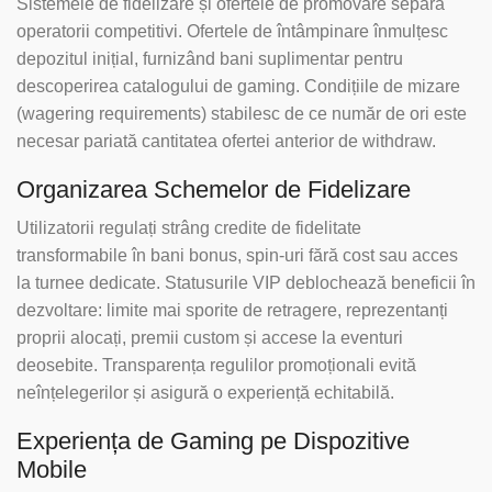
Sistemele de fidelizare și ofertele de promovare separă
operatorii competitivi. Ofertele de întâmpinare înmulțesc
depozitul inițial, furnizând bani suplimentar pentru
descoperirea catalogului de gaming. Condițiile de mizare
(wagering requirements) stabilesc de ce număr de ori este
necesar pariată cantitatea ofertei anterior de withdraw.
Organizarea Schemelor de Fidelizare
Utilizatorii regulați strâng credite de fidelitate
transformabile în bani bonus, spin-uri fără cost sau acces
la turnee dedicate. Statusurile VIP deblochează beneficii în
dezvoltare: limite mai sporite de retragere, reprezentanți
proprii alocați, premii custom și accese la eventuri
deosebite. Transparența regulilor promoționali evită
neînțelegerilor și asigură o experiență echitabilă.
Experiența de Gaming pe Dispozitive
Mobile