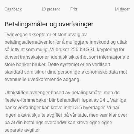
Cashback
10 prosent
Fritt
14 dager
Betalingsmåter og overføringer
Twinvegas aksepterer et stort utvalg av
betalingsalternativer for for å muliggjøre innskudd og uttak
så lettvint som mulig. Vi bruker 256-bit SSL-kryptering for
ethvert transaksjoner, identisk sikkerhet som internasjonale
store banker bruker. Dette systemet er en verifisert
standard som sikrer dine personlige økonomiske data mot
eventuelle uvedkommende adgang.
Uttakstiden avhenger basert av betalingsmåte, men de
fleste e-lommebøker blir behandlet i løpet av 24 t. Vanlige
bankoverføringer kan kreve inntil 3-5 hverdager. Vi har
ingen ekstra skjulte avgifter på vår side, men vær klar over
på at din betalingsleverandør kan kreve egne egne
separate avgifter.