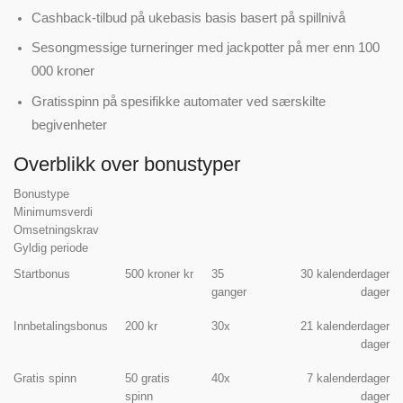
Cashback-tilbud på ukebasis basis basert på spillnivå
Sesongmessige turneringer med jackpotter på mer enn 100
000 kroner
Gratisspinn på spesifikke automater ved særskilte
begivenheter
Overblikk over bonustyper
Bonustype
Minimumsverdi
Omsetningskrav
Gyldig periode
Startbonus
500 kroner kr
35
30 kalenderdager
ganger
dager
Innbetalingsbonus
200 kr
30x
21 kalenderdager
dager
Gratis spinn
50 gratis
40x
7 kalenderdager
spinn
dager