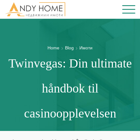
Home
Blog
Имоти
Twinvegas: Din ultimate
håndbok til
casinoopplevelsen