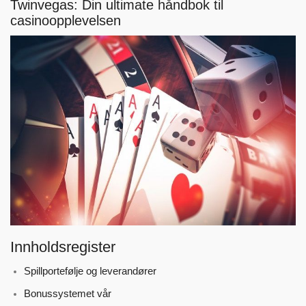
Twinvegas: Din ultimate håndbok til
casinoopplevelsen
Innholdsregister
Spillportefølje og leverandører
Bonussystemet vår