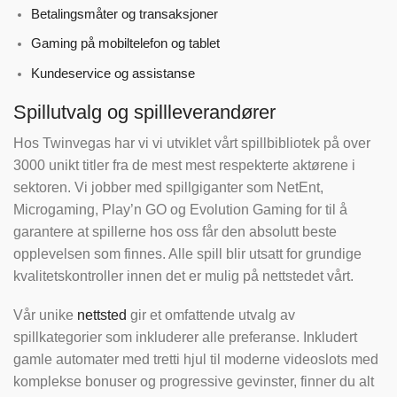
Betalingsmåter og transaksjoner
Gaming på mobiltelefon og tablet
Kundeservice og assistanse
Spillutvalg og spillleverandører
Hos Twinvegas har vi vi utviklet vårt spillbibliotek på over
3000 unikt titler fra de mest mest respekterte aktørene i
sektoren. Vi jobber med spillgiganter som NetEnt,
Microgaming, Play’n GO og Evolution Gaming for til å
garantere at spillerne hos oss får den absolutt beste
opplevelsen som finnes. Alle spill blir utsatt for grundige
kvalitetskontroller innen det er mulig på nettstedet vårt.
Vår unike
nettsted
gir et omfattende utvalg av
spillkategorier som inkluderer alle preferanse. Inkludert
gamle automater med tretti hjul til moderne videoslots med
komplekse bonuser og progressive gevinster, finner du alt