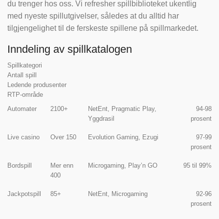
du trenger hos oss. Vi refresher spillbiblioteket ukentlig
med nyeste spillutgivelser, således at du alltid har
tilgjengelighet til de ferskeste spillene på spillmarkedet.
Inndeling av spillkatalogen
Spillkategori
Antall spill
Ledende produsenter
RTP-område
Automater
2100+
NetEnt, Pragmatic Play,
94-98
Yggdrasil
prosent
Live casino
Over 150
Evolution Gaming, Ezugi
97-99
prosent
Bordspill
Mer enn
Microgaming, Play’n GO
95 til 99%
400
Jackpotspill
85+
NetEnt, Microgaming
92-96
prosent