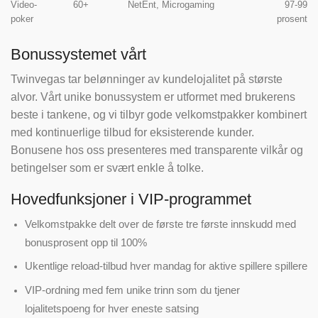
Video-
60+
NetEnt, Microgaming
97-99
poker
prosent
Bonussystemet vårt
Twinvegas tar belønninger av kundelojalitet på største
alvor. Vårt unike bonussystem er utformet med brukerens
beste i tankene, og vi tilbyr gode velkomstpakker kombinert
med kontinuerlige tilbud for eksisterende kunder.
Bonusene hos oss presenteres med transparente vilkår og
betingelser som er svært enkle å tolke.
Hovedfunksjoner i VIP-programmet
Velkomstpakke delt over de første tre første innskudd med
bonusprosent opp til 100%
Ukentlige reload-tilbud hver mandag for aktive spillere spillere
VIP-ordning med fem unike trinn som du tjener
lojalitetspoeng for hver eneste satsing