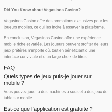
Did You Know about Vegasinos Casino?
Vegasinos Casino offre des promotions exclusives pour les
joueurs mobiles, ce qui les incite à essayer la plateforme.
En conclusion, Vegasinos Casino offre une expérience
mobile riche et variée. Les joueurs peuvent profiter de leurs
jeux préférés n’importe où, tout en bénéficiant d’une
interface conviviale et d’un large choix de titres.
FAQ
Quels types de jeux puis-je jouer sur
mobile ?
Vous pouvez jouer à des machines à sous et à des jeux de
table sur mobile.
Est-ce que l’application est gratuite ?