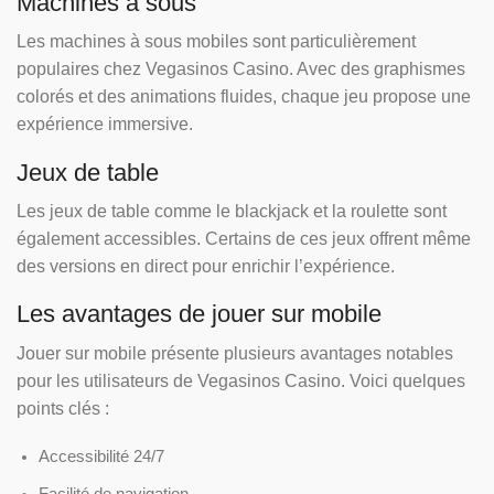
Machines à sous
Les machines à sous mobiles sont particulièrement
populaires chez Vegasinos Casino. Avec des graphismes
colorés et des animations fluides, chaque jeu propose une
expérience immersive.
Jeux de table
Les jeux de table comme le blackjack et la roulette sont
également accessibles. Certains de ces jeux offrent même
des versions en direct pour enrichir l’expérience.
Les avantages de jouer sur mobile
Jouer sur mobile présente plusieurs avantages notables
pour les utilisateurs de Vegasinos Casino. Voici quelques
points clés :
Accessibilité 24/7
Facilité de navigation