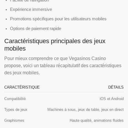
Expérience immersive
Promotions spécifiques pour les utilisateurs mobiles
Options de paiement rapide
Caractéristiques principales des jeux
mobiles
Pour mieux comprendre ce que Vegasinos Casino
propose, voici un tableau récapitulatif des caractéristiques
des jeux mobiles.
CARACTÉRISTIQUE
DÉTAILS
Compatibilité
iOS et Android
Types de jeux
Machines à sous, jeux de table, jeux en direct
Graphismes
Haute qualité, animations fluides