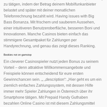
zu tätigen, indem der Betrag deinem Mobilfunkanbieter
belastet und später mit deiner monatlichen
Telefonrechnung bezahlt wird. Having issues with Big
Bass Bonanza. Mit frischem und sauberem Aussehen,
einer intuitiveren Benutzeroberfläche, besseren Boni und
Innovationen. Manche Casinos bieten einfach das
stimmigere Gesamtpaket für Zahlungen per
Handyrechnung, und genau das zeigt dieses Ranking.
Bookies not on gamstop
Ein cleverer Casinospieler nutzt jeden Bonus zu seinem
Vorteil – denn attraktive Willkommensangebote und
Freispiele können entscheidend für eure ersten
Gewinnchancen sein. „, „description“: „Hier geht es um ein
ziemlich einfaches Zahlungssystem, mit dessen Hilfe
immer mehr Spieler Zahlungen in Österreich über ihr
Smartphone tätigen. Mit Prepaid Handy Guthaben
bezahlen Online Casino ist mit diesem Zahlungsmittel