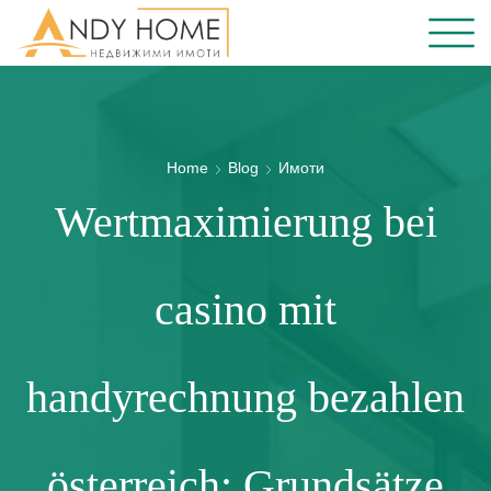
Home
Blog
Имоти
Wertmaximierung bei
casino mit
handyrechnung bezahlen
österreich: Grundsätze