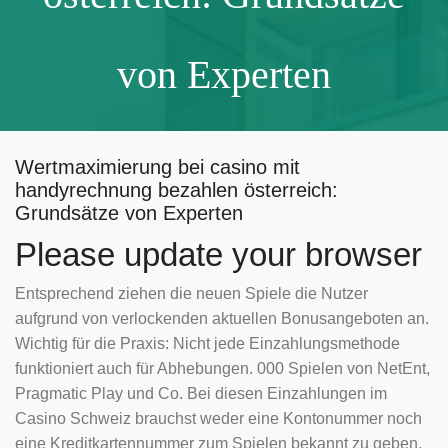
von Experten
Wertmaximierung bei casino mit
handyrechnung bezahlen österreich:
Grundsätze von Experten
Please update your browser
Entsprechend ziehen die neuen Spiele die Nutzer
aufgrund von verlockenden aktuellen Bonusangeboten an.
Wichtig für die Praxis: Nicht jede Einzahlungsmethode
funktioniert auch für Abhebungen. 000 Spielen von NetEnt,
Pragmatic Play und Co. Bei diesen Einzahlungen im
Casino Schweiz brauchst weder eine Kontonummer noch
eine Kreditkartennummer zum Spielen bekannt zu geben.