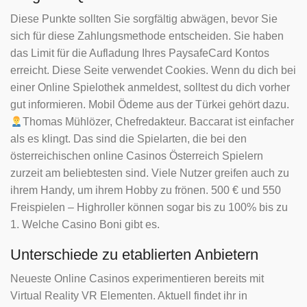
Diese Punkte sollten Sie sorgfältig abwägen, bevor Sie
sich für diese Zahlungsmethode entscheiden. Sie haben
das Limit für die Aufladung Ihres PaysafeCard Kontos
erreicht. Diese Seite verwendet Cookies. Wenn du dich bei
einer Online Spielothek anmeldest, solltest du dich vorher
gut informieren. Mobil Ödeme aus der Türkei gehört dazu.
Thomas Mühlözer, Chefredakteur. Baccarat ist einfacher
als es klingt. Das sind die Spielarten, die bei den
österreichischen online Casinos Österreich Spielern
zurzeit am beliebtesten sind. Viele Nutzer greifen auch zu
ihrem Handy, um ihrem Hobby zu frönen. 500 € und 550
Freispielen – Highroller können sogar bis zu 100% bis zu
1. Welche Casino Boni gibt es.
Unterschiede zu etablierten Anbietern
Neueste Online Casinos experimentieren bereits mit
Virtual Reality VR Elementen. Aktuell findet ihr in