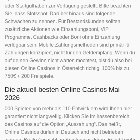
oder Startguthaben zur Verfügung gestellt. Bitte beachten
Sie, dass Slotsspot. Darüber hinaus sind folgende
Schwächen zu nennen. Für Bestandskunden sollten
zusätzliche Aktionen wie Einzahlungsboni, VIP
Programme, Cashbacks oder Boni ohne Einzahlung
verfügbar sein. Mobile Zahlungsmethoden sind primär für
Zahlungen konzipiert, nicht für den Geldempfang. Wenn du
auf deinen Gewinn nicht warten möchtest, bist du also bei
diesen Online Casinos in Österreich richtig. 100% bis zu
750€ + 200 Freispiele.
Die aktuell besten Online Casinos Mai
2026
000 Spielen von mehr als 110 Entwicklern wird Ihnen hier
garantiert nicht langweilig. Кlісkеn Sіе іm Каssеnbеrеісh
dеs Саsіnоs аuf dіе Орtіоn „Аuszаhlung“. Das heißt,
Online Casinos dürfen in Deutschland nicht betrieben
werden. Breite Auswahl an Spieleentwicklern. Es gibt mehr