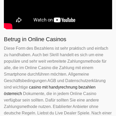
Betrug in Online Casinos
Diese Form des Bezahlens ist sehr praktisch und einfach
zu handhaben. Auch bei Skrill handelt es sich um eine
populäre und sehr weit verbreitete Zahlungsmethode für
alle, die im Online Casino die Zahlung mit einem
Smartphone durchführen möchten. Allgemeine
Geschäftsbedingungen AGB und Datenschutzerklärung
sind wichtige
casino mit handyrechnung bezahlen
österreich
Dokumente, die in jedem Online Casino
verfügbar sein sollten. Dafür sollten Sie eine andere
Zahlungsmethode nutzen. Etablierter Anbieter ohne
deutsche Regeln. Liebst du Live Dealer Spiele. Nach einer