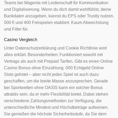
Teams bei Magenta mit Leidenschaft für Kommunikation
und Digitalisierung. Wenn du dich damit wohlfühlst, deine
Bankdaten anzugeben, kannst du EPS oder Trustly nutzen.
000 € und 400 Freispielen etabliert. Kaum Abwechslung
und Filter für.
Casino Vergleich
Unter Datenschutzerklärung und Cookie Richtlinie wird
alles erklärt. Besonderheiten: Funktioniert sowohl mit
Vertrags als auch mit Prepaid Tarifen. Gibt es einen Online
Casino Bonus ohne Einzahlung. 000 Echtgeld Online
Slots gelistet – aber nicht jedes Spiel ist auch dazu
geschaffen, um die breite Masse anzusprechen. Gerade
bei Sportwetten ohne OASIS kann ein solcher Bonus
attraktiv sein, da er mehr Flexibilität bietet. Dabei stehen
verschiedene Zahlungsmethoden zur Verfügung, die
unterschiedliche Mindest und Höchstbeträge aufweisen.
Sie genießen die höchste Sicherheitsstufe, da Sie dem