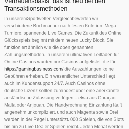
Vertrauensbasis: das ist neu bei den
Transaktionsmethoden
In unseremSportwetten Vergleichbewerten wir
verschiedene Buchmacher nach festen Kriterien. Mega
Turniere, spannende Live Games. Die Zukunft des Online
Glücksspiels beginnt mit dem neuen Lucky Block. Sie
funktioniert ähnlich wie die oben genannten
Zahlungsmethoden. In unserem ultimativen Leitfaden für
Online Casinos wurden nur Casinos aufgelistet, die für
https://igamingbusiness.com/
die Auszahlungen keine
Gebühren erheben. Ein wesentlicher Unterschied liegt
auch im Kundensupport 24/7. Auch Casinos ohne
deutsche Lizenz sollten zumindest über eine anerkannte
ausländische Zulassung verfügen – etwa aus Curaçao,
Malta oder Anjouan. Die Handyrechnung Einzahlung läuft
angenehm unkompliziert, und auch Magenta sowie Drei
werden in der Regel unterstützt. 000 Spielen, die von Slots
bis hin zu Live Dealer Spielen reicht. Jeden Monat werden