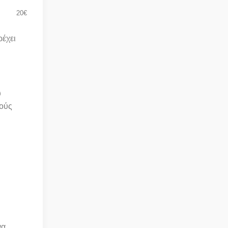
20€
ρέχει
υ
κούς
να