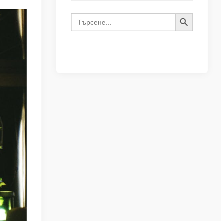
SEARCH BUTTON
Search
for: