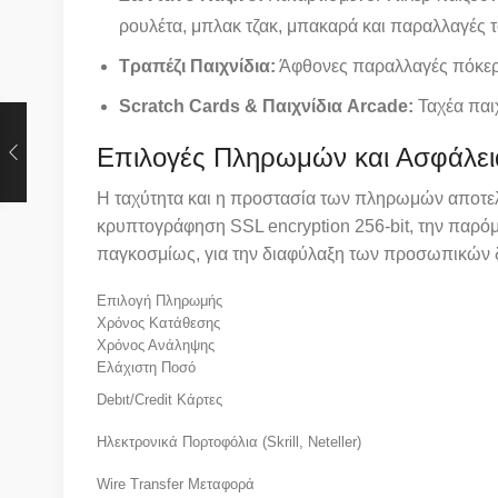
ρουλέτα, μπλακ τζακ, μπακαρά και παραλλαγές 
Τραπέζι Παιχνίδια:
Άφθονες παραλλαγές πόκερ, 
Scratch Cards & Παιχνίδια Arcade:
Ταχέα παι
Επιλογές Πληρωμών και Ασφάλει
Η ταχύτητα και η προστασία των πληρωμών αποτε
κρυπτογράφηση SSL encryption 256-bit, την παρόμ
παγκοσμίως, για την διαφύλαξη των προσωπικών 
Επιλογή Πληρωμής
Χρόνος Κατάθεσης
Χρόνος Ανάληψης
Ελάχιστη Ποσό
Debιt/Credit Κάρτες
Ηλεκτρονικά Πορτοφόλια (Skrill, Neteller)
Wire Transfer Μεταφορά