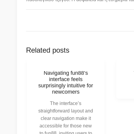
Related posts
Navigating fun88’s
interface feels
surprisingly intuitive for
newcomers
The interface’s
straightforward layout and
clear navigation make it
accessible for those new
to fun88, inviting users to