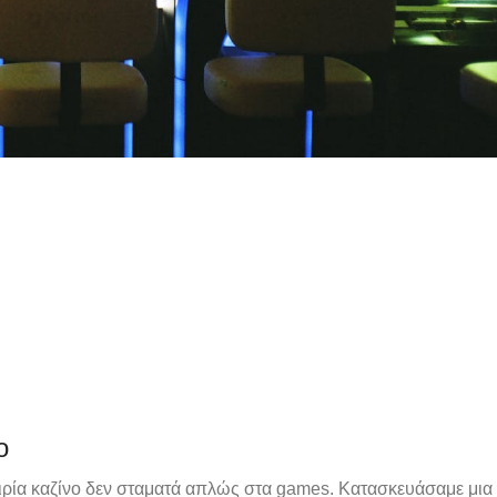
ο
ειρία καζίνο δεν σταματά απλώς στα games. Κατασκευάσαμε μια