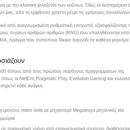
ία με την κλασική φιλοξενία των καζίνων. Όλες οι λεπτομέρεια έ
ών μας, από τη εμφάνιση χρήστη μέχρι τις γρήγορες συναλλαγώ
τικό από αναγνωρισμένη ρυθμιστική επιτροπή, εξασφαλίζοντας
ήτριες τυχαίων αριθμών αριθμών (RNG) που επαληθεύονται από
, πράγμα που πιστοποιεί δίκαιο παιχνίδι σε καθένα γύρισμα 
ωσιάζουν
2500 τίτλους από τους πρώτους παρόχους προγραμμάτων της
ς όπως οι NetEnt, Pragmatic Play, Evolution Gaming και κολοσ
πηρετεί κάθε ανάγκη.
χρονους video slots με μηχανισμό Megaways μηχανικές και
ομμύρια
 σε πραγματικό χρόνο από επαγγελματικά στούντιο, διαθέτοντα