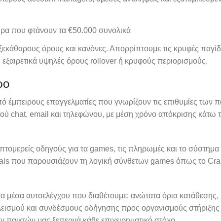
ρα που φτάνουν τα €50.000 συνολικά
 ξεκάθαρους όρους και κανόνες. Απορρίπτουμε τις κρυφές παγί
εξαιρετικά υψηλές όρους rollover ή κρυφούς περιορισμούς.
ρο
ό έμπειρους επαγγελματίες που γνωρίζουν τις επιθυμίες των π
 chat, email και τηλεφώνου, με μέση χρόνο απόκρισης κάτω 
τομερείς οδηγούς για τα games, τις πληρωμές και το σύστημα
rials που παρουσιάζουν τη λογική σύνθετων games όπως το Cr
τα μέσα αυτοελέγχου που διαθέτουμε: ανώτατα όρια κατάθεσης,
κλεισμού και συνδέσμους οδήγησης προς οργανισμούς στήριξης
ν παικτών μας ξεπερνά κάθε επιχειρηματικό στόχο.