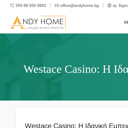
359 88 550 9892
office@andyhome.bg
гр. Бург
Н
Westace Casino: Η Ιδ
Westace Casino: Η Ιδανική Εμπει