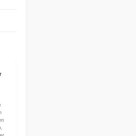
r
Cómo elegir el mejor
N
casino Chile online:
licencias, pagos y
bonos al detalle
Na
e
Elegir un casino online
n
chileno confiable es la
en
decisión que más impacto
s
,
tiene en la experiencia de
on
er
juego, mucho más que