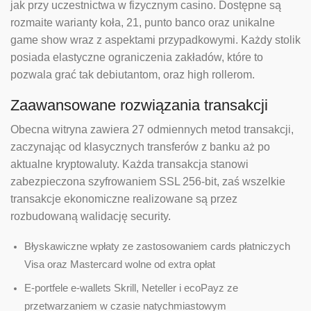
jak przy uczestnictwa w fizycznym casino. Dostępne są
rozmaite warianty koła, 21, punto banco oraz unikalne
game show wraz z aspektami przypadkowymi. Każdy stolik
posiada elastyczne ograniczenia zakładów, które to
pozwala grać tak debiutantom, oraz high rollerom.
Zaawansowane rozwiązania transakcji
Obecna witryna zawiera 27 odmiennych metod transakcji,
zaczynając od klasycznych transferów z banku aż po
aktualne kryptowaluty. Każda transakcja stanowi
zabezpieczona szyfrowaniem SSL 256-bit, zaś wszelkie
transakcje ekonomiczne realizowane są przez
rozbudowaną walidację security.
Błyskawiczne wpłaty ze zastosowaniem cards płatniczych
Visa oraz Mastercard wolne od extra opłat
E-portfele e-wallets Skrill, Neteller i ecoPayz ze
przetwarzaniem w czasie natychmiastowym