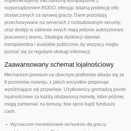
Implementujemy mechanizmy kompatybilne z
rozporządzeniem RODO, oferując totalną protekcję info
dostarczanych za sprawą graczy. Dane pozostają
przechowywane na serverach z rozbudowanym security,
oraz dostęp w zakresie owych mają jedynie autoryzowani
pracownicy teamu. Strategia dyskrecji stanowi
transparentna i available publicznie, by wszyscy mogła
poznać się ze regułami obsługi informacji.
Zaawansowany schemat lojalnościowy
Mechanizm premium na obecnym platformie składa się ze
8 poziomów rozwoju, z jakich wszystkie proponuje
wyróżniające się przywileje. Użytkownicy gromadzą points
lojalnościowe za każdą obstawioną monetę, które później
mogą zamieniać na bonusy, free spins bądź fundusze
cash.
Wyznaczeni menedżerowie rachunków dla graczy