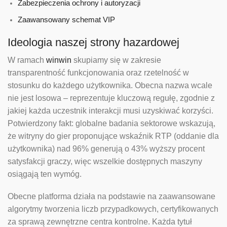
Zabezpieczenia ochrony i autoryzacji
Zaawansowany schemat VIP
Ideologia naszej strony hazardowej
W ramach
winwin
skupiamy się w zakresie
transparentność funkcjonowania oraz rzetelność w
stosunku do każdego użytkownika. Obecna nazwa wcale
nie jest losowa – reprezentuje kluczową regułę, zgodnie z
jakiej każda uczestnik interakcji musi uzyskiwać korzyści.
Potwierdzony fakt: globalne badania sektorowe wskazują,
że witryny do gier proponujące wskaźnik RTP (oddanie dla
użytkownika) nad 96% generują o 43% wyższy procent
satysfakcji graczy, więc wszelkie dostępnych maszyny
osiągają ten wymóg.
Obecne platforma działa na podstawie na zaawansowane
algorytmy tworzenia liczb przypadkowych, certyfikowanych
za sprawą zewnętrzne centra kontrolne. Każda tytuł