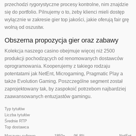
przechodzi rygorystyczne procesy kontrolne, nim znajdzie
się do portfolio. Pilnujemy o to, żeby klienci mieli dostęp
wyłącznie w zakresie gier top jakości, jakie oferują fair grę
wolną od oszustw.
Obszerna propozycja gier oraz zabawy
Kolekcja naszego casino obejmuje więcej niż 2500
produkcji pochodzących od renomowanych dostawców
oprogramowania. Kooperujemy z takiego rodzaju
potentatami jak NetEnt, Microgaming, Pragmatic Play a
także Evolution Gaming. Poszczególne segment został
zaprojektowany tak, by zaspokoić potrzebom najbardziej
zaawansowanych entuzjastów gamingu.
Typ tytułów
Liczba tytułów
Średnie RTP
Top dostawca
Maszyny cyfrowe
1850+
96.8%
NetEnt