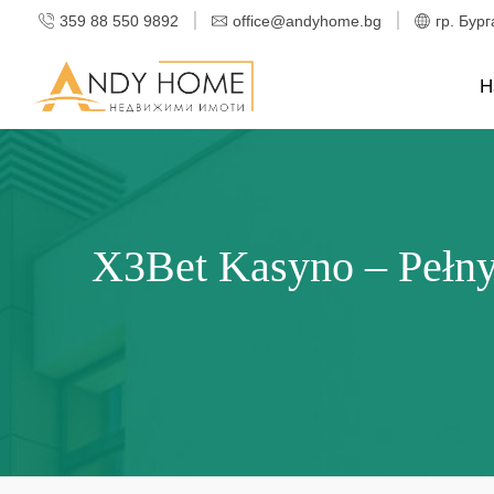
359 88 550 9892
office@andyhome.bg
гр. Бург
Н
X3Bet Kasyno – Pełny