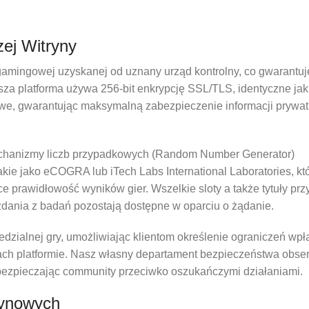
zej Witryny
 gamingowej uzyskanej od uznany urząd kontrolny, co gwarantuj
asza platforma używa 256-bit enkrypcję SSL/TLS, identyczne jak
e, gwarantując maksymalną zabezpieczenie informacji prywat
hanizmy liczb przypadkowych (Random Number Generator)
akie jako eCOGRA lub iTech Labs International Laboratories, kt
 prawidłowość wyników gier. Wszelkie sloty a także tytuły prz
dania z badań pozostają dostępne w oparciu o żądanie.
ialnej gry, umożliwiając klientom określenie ograniczeń wpła
ch platformie. Nasz własny departament bezpieczeństwa obse
abezpieczając community przeciwko oszukańczymi działaniami.
synowych