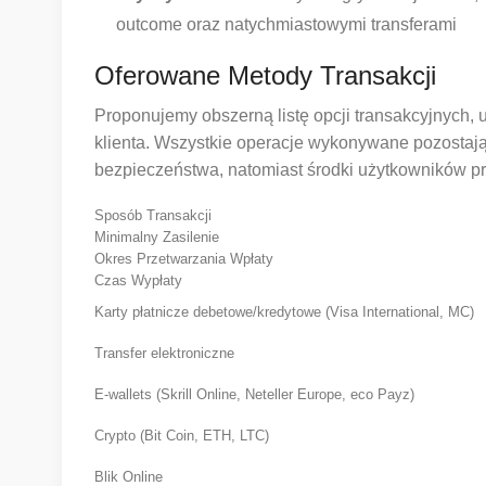
outcome oraz natychmiastowymi transferami
Oferowane Metody Transakcji
Proponujemy obszerną listę opcji transakcyjnych,
klienta. Wszystkie operacje wykonywane pozosta
bezpieczeństwa, natomiast środki użytkowników 
Sposób Transakcji
Minimalny Zasilenie
Okres Przetwarzania Wpłaty
Czas Wypłaty
Karty płatnicze debetowe/kredytowe (Visa International, MC)
Transfer elektroniczne
E-wallets (Skrill Online, Neteller Europe, eco Payz)
Crypto (Bit Coin, ETH, LTC)
Blik Online