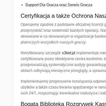
Support Dla Gracza oraz Serwis Gracza
Certyfikacja a także Ochrona Nas
Operujemy zgodnie z podstawie oficjalnej licencji
przejrzystość oraz rzetelność każdych operacji. N
stosowane w co stosowanym w organizacje bankow
płatniczych wszystkich naszych graczy.
Weryfikowany szczegół:
x3bet.pl
implementuje mec
certyfikowane przez obiektywne centra kontrolne, t
przeprowadzają systematyczne audyty gwarantujące
stołach odbywają miesięczne przeglądy, a sprawoz
Implementujemy progresywne rozwiązania odpowiedz
ubytków a także czasu trwania spędzanego w rama
ruch 24/7, rozpoznając ewentualne nadużycia i z
Bogata Biblioteka Rozgrywek Ka