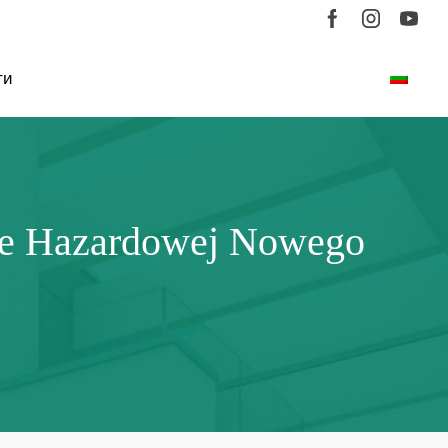
ти
mie Hazardowej Nowego