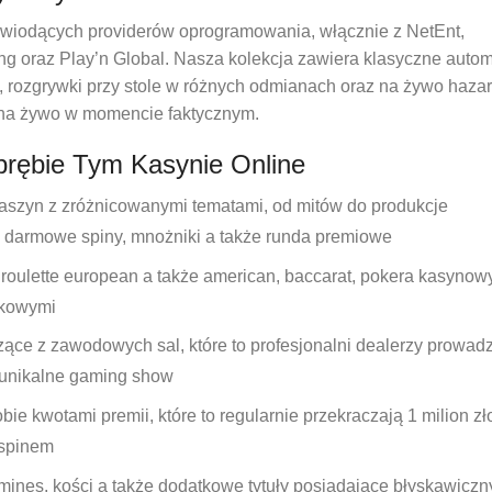
 wiodących providerów oprogramowania, włącznie z NetEnt,
ng oraz Play’n Global. Nasza kolekcja zawiera klasyczne auto
i, rozgrywki przy stole w różnych odmianach oraz na żywo haza
e na żywo w momencie faktycznym.
rębie Tym Kasynie Online
aszyn z zróżnicowanymi tematami, od mitów do produkcje
k darmowe spiny, mnożniki a także runda premiowe
 roulette european a także american, baccarat, pokera kasynowy
tkowymi
ce z zawodowych sal, które to profesjonalni dealerzy prowadz
e unikalne gaming show
e kwotami premii, które to regularnie przekraczają 1 milion zł
 spinem
 mines, kości a także dodatkowe tytuły posiadające błyskawicz