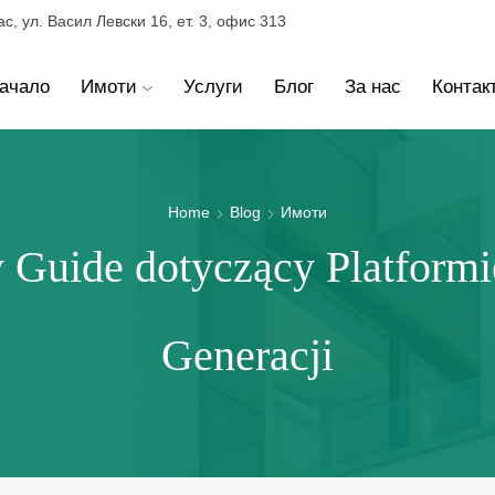
ас, ул. Васил Левски 16, ет. 3, офис 313
ачало
Имоти
Услуги
Блог
За нас
Контак
Home
Blog
Имоти
 Guide dotyczący Platfor
Generacji