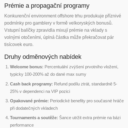
Prémie a propagační programy
Konkurenční environment offshore trhu produkuje příznivé
podmínky pro gamblery v formě velkoryských bonusů.
Vstupní balíčky zpravidla mixují prémie na vklady s
volnými otočeními, úplná částka může překračovat pár
tisícovek euro.
Druhy odměnových nabídek
Welcome bonus:
Percentuální zvýšení prvotního vložení,
typicky 100-200% až do dané max sumy
Cash back programy:
Refund podílu ztrát, standardně 5-
25% v dependenci na VIP pozici
Opakované prémie:
Periodické benefity pro současné hráče
při dodatečných vkladech
Tournaments a soutěže:
Šance utržit extra prémie na bázi
performance