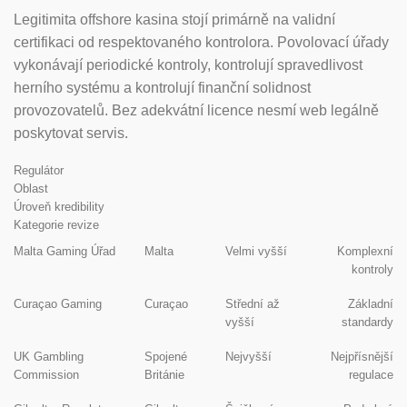
Legitimita offshore kasina stojí primárně na validní
certifikaci od respektovaného kontrolora. Povolovací úřady
vykonávají periodické kontroly, kontrolují spravedlivost
herního systému a kontrolují finanční solidnost
provozovatelů. Bez adekvátní licence nesmí web legálně
poskytovat servis.
Regulátor
Oblast
Úroveň kredibility
Kategorie revize
Malta Gaming Úřad
Malta
Velmi vyšší
Komplexní
kontroly
Curaçao Gaming
Curaçao
Střední až
Základní
vyšší
standardy
UK Gambling
Spojené
Nejvyšší
Nejpřísnější
Commission
Británie
regulace