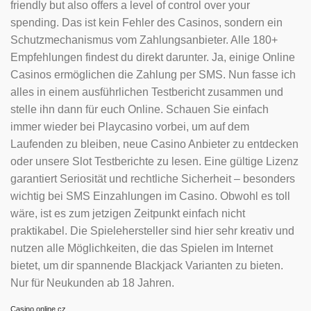
friendly but also offers a level of control over your
spending. Das ist kein Fehler des Casinos, sondern ein
Schutzmechanismus vom Zahlungsanbieter. Alle 180+
Empfehlungen findest du direkt darunter. Ja, einige Online
Casinos ermöglichen die Zahlung per SMS. Nun fasse ich
alles in einem ausführlichen Testbericht zusammen und
stelle ihn dann für euch Online. Schauen Sie einfach
immer wieder bei Playcasino vorbei, um auf dem
Laufenden zu bleiben, neue Casino Anbieter zu entdecken
oder unsere Slot Testberichte zu lesen. Eine gültige Lizenz
garantiert Seriosität und rechtliche Sicherheit – besonders
wichtig bei SMS Einzahlungen im Casino. Obwohl es toll
wäre, ist es zum jetzigen Zeitpunkt einfach nicht
praktikabel. Die Spielehersteller sind hier sehr kreativ und
nutzen alle Möglichkeiten, die das Spielen im Internet
bietet, um dir spannende Blackjack Varianten zu bieten.
Nur für Neukunden ab 18 Jahren.
Casino online cz