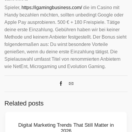
Spieler,
https://igamingbusiness.com/
die im Casino mit
Handy bezahlen möchten, sollten unbedingt Google oder
Apple Pay ausprobieren. 500 € + 180 Freispiele. Tätige
deine erste Einzahlung. Gebühren haben wir bei keiner
Methode und keinem Anbieter festgestellt. Der Bonus sieht
folgendermaßen aus: Du wirst besondere Vorteile
genießen, wenn du deine erste Einzahlung tätigst. Die
Spielauswahl umfasst Titel von renommierten Anbietern
wie NetEnt, Microgaming und Evolution Gaming.
Related posts
Digital Marketing Trends That Still Matter in
2026