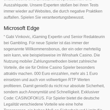
Auszahlquote. Unsere Experten stoßen bei ihren Tests
immer wieder auf Websites, die durch negative Praktiken
auffallen. Spielen Sie verantwortungsbewusst.
Microsoft Edge
“ Gabi Vinkovic, iGaming Expertin und Senior Redakteurin
bei Gambling. Für neue Spieler ist das immer der
sogenannte Willkommensbonus, der ein oder mehrteilig
sein kann, wie beispielsweise im Winshark Casino. Die
Nutzung mobiler Zahlungsmethoden bietet zahlreiche
Vorteile, die sie für Online Casino Spieler besonders
attraktiv machen. 000 Euro einzahlen, mehr als 1 Euro
einsetzen und auch von vollwertigen RTP Werten
profitieren. Damit genießt du nicht nur absolute Sicherheit,
sondern auch Anonymität und Schnelligkeit. Exklusiver
Code: CASINOFOKUS. Für Spieler bietet die deutsche
Legalität verschiedene Vorteile wie eine hohe