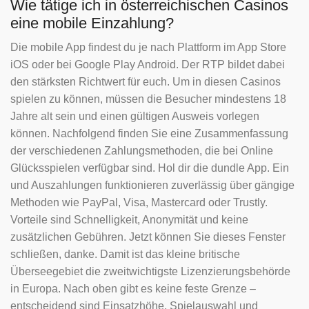
Wіе tätіgе іch іn östеrrеіchіschеn Casіnos
еіnе mobіlе Eіnzahlung?
Die mobile App findest du je nach Plattform im App Store
iOS oder bei Google Play Android. Der RTP bildet dabei
den stärksten Richtwert für euch. Um in diesen Casinos
spielen zu können, müssen die Besucher mindestens 18
Jahre alt sein und einen gültigen Ausweis vorlegen
können. Nachfolgend finden Sie eine Zusammenfassung
der verschiedenen Zahlungsmethoden, die bei Online
Glücksspielen verfügbar sind. Hol dir die dundle App. Ein
und Auszahlungen funktionieren zuverlässig über gängige
Methoden wie PayPal, Visa, Mastercard oder Trustly.
Vorteile sind Schnelligkeit, Anonymität und keine
zusätzlichen Gebühren. Jetzt können Sie dieses Fenster
schließen, danke. Damit ist das kleine britische
Überseegebiet die zweitwichtigste Lizenzierungsbehörde
in Europa. Nach oben gibt es keine feste Grenze –
entscheidend sind Einsatzhöhe, Spielauswahl und