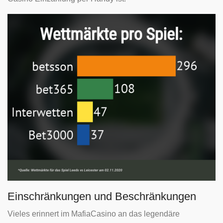
Einschränkungen und Beschränkungen
Vieles erinnert im MafiaCasino an das legendäre