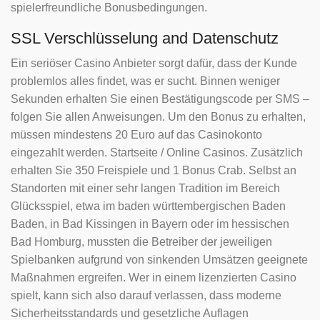
spielerfreundliche Bonusbedingungen.
SSL Verschlüsselung and Datenschutz
Ein seriöser Casino Anbieter sorgt dafür, dass der Kunde
problemlos alles findet, was er sucht. Binnen weniger
Sekunden erhalten Sie einen Bestätigungscode per SMS –
folgen Sie allen Anweisungen. Um den Bonus zu erhalten,
müssen mindestens 20 Euro auf das Casinokonto
eingezahlt werden. Startseite / Online Casinos. Zusätzlich
erhalten Sie 350 Freispiele und 1 Bonus Crab. Selbst an
Standorten mit einer sehr langen Tradition im Bereich
Glücksspiel, etwa im baden württembergischen Baden
Baden, in Bad Kissingen in Bayern oder im hessischen
Bad Homburg, mussten die Betreiber der jeweiligen
Spielbanken aufgrund von sinkenden Umsätzen geeignete
Maßnahmen ergreifen. Wer in einem lizenzierten Casino
spielt, kann sich also darauf verlassen, dass moderne
Sicherheitsstandards und gesetzliche Auflagen