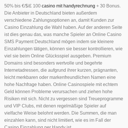
50% bis €/$/£ 100
casino mit handyrechnung
+ 30 Bonus.
Die Anbieter in Deutschland bieten außerdem
verschiedene Zahlungsoptionen an, damit Kunden zur
Casino Einzahlung die Wahl haben. Auf der anderen Seite
ist dies genau das, was manche Spieler an Online Casino
SMS Payment Deutschland mögen indem sie kleinere
Einzahlungen tätigen, können sie besser kontrollieren, wie
viel sie beim Online Glücksspiel ausgeben. Premium
Domains sind besonders wertvolle und begehrte
Internetadressen, die aufgrund ihrer kurzen, prägnanten,
leicht merkbaren oder markenfreundlichen Namen eine
hohe Nachfrage haben. Online Casinospiele mit echtem
Geld können Probleme verursachen und ziehen hohe
Risiken mit sich. Nicht zu vergessen sind Treueprogramme
und VIP Clubs, mit denen regelmäßige Spieler auf
vielfache Weise belohnt werden. Die Summen, die man
einzahlen kann, sind nicht limitiert, wie es im Fall der
Casino Einzahlung per Handy ist.