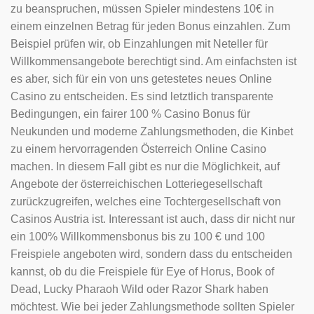
zu beanspruchen, müssen Spieler mindestens 10€ in
einem einzelnen Betrag für jeden Bonus einzahlen. Zum
Beispiel prüfen wir, ob Einzahlungen mit Neteller für
Willkommensangebote berechtigt sind. Am einfachsten ist
es aber, sich für ein von uns getestetes neues Online
Casino zu entscheiden. Es sind letztlich transparente
Bedingungen, ein fairer 100 % Casino Bonus für
Neukunden und moderne Zahlungsmethoden, die Kinbet
zu einem hervorragenden Österreich Online Casino
machen. In diesem Fall gibt es nur die Möglichkeit, auf
Angebote der österreichischen Lotteriegesellschaft
zurückzugreifen, welches eine Tochtergesellschaft von
Casinos Austria ist. Interessant ist auch, dass dir nicht nur
ein 100% Willkommensbonus bis zu 100 € und 100
Freispiele angeboten wird, sondern dass du entscheiden
kannst, ob du die Freispiele für Eye of Horus, Book of
Dead, Lucky Pharaoh Wild oder Razor Shark haben
möchtest. Wie bei jeder Zahlungsmethode sollten Spieler