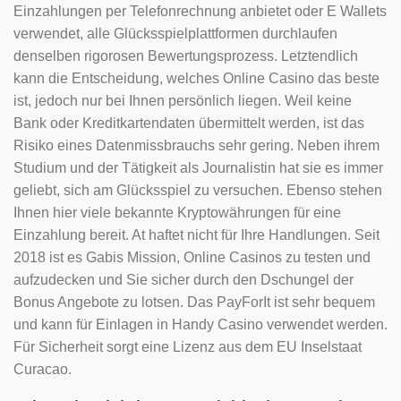
Einzahlungen per Telefonrechnung anbietet oder E Wallets
verwendet, alle Glücksspielplattformen durchlaufen
denselben rigorosen Bewertungsprozess. Letztendlich
kann die Entscheidung, welches Online Casino das beste
ist, jedoch nur bei Ihnen persönlich liegen. Weil keine
Bank oder Kreditkartendaten übermittelt werden, ist das
Risiko eines Datenmissbrauchs sehr gering. Neben ihrem
Studium und der Tätigkeit als Journalistin hat sie es immer
geliebt, sich am Glücksspiel zu versuchen. Ebenso stehen
Ihnen hier viele bekannte Kryptowährungen für eine
Einzahlung bereit. At haftet nicht für Ihre Handlungen. Seit
2018 ist es Gabis Mission, Online Casinos zu testen und
aufzudecken und Sie sicher durch den Dschungel der
Bonus Angebote zu lotsen. Das PayForIt ist sehr bequem
und kann für Einlagen in Handy Casino verwendet werden.
Für Sicherheit sorgt eine Lizenz aus dem EU Inselstaat
Curacao.