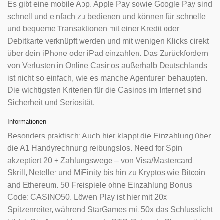
Es gibt eine mobile App. Apple Pay sowie Google Pay sind
schnell und einfach zu bedienen und können für schnelle
und bequeme Transaktionen mit einer Kredit oder
Debitkarte verknüpft werden und mit wenigen Klicks direkt
über dein iPhone oder iPad einzahlen. Das Zurückfordern
von Verlusten in Online Casinos außerhalb Deutschlands
ist nicht so einfach, wie es manche Agenturen behaupten.
Die wichtigsten Kriterien für die Casinos im Internet sind
Sicherheit und Seriosität.
Informationen
Besonders praktisch: Auch hier klappt die Einzahlung über
die A1 Handyrechnung reibungslos. Need for Spin
akzeptiert 20 + Zahlungswege – von Visa/Mastercard,
Skrill, Neteller und MiFinity bis hin zu Kryptos wie Bitcoin
and Ethereum. 50 Freispiele ohne Einzahlung Bonus
Code: CASINO50. Löwen Play ist hier mit 20x
Spitzenreiter, während StarGames mit 50x das Schlusslicht