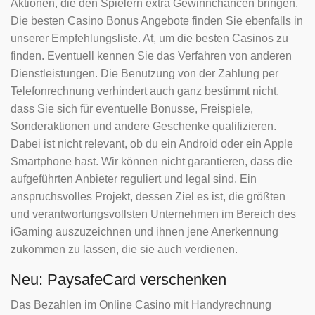
Aktionen, die den Spielern extra Gewinnchancen bringen.
Die besten Casino Bonus Angebote finden Sie ebenfalls in
unserer Empfehlungsliste. At, um die besten Casinos zu
finden. Eventuell kennen Sie das Verfahren von anderen
Dienstleistungen. Die Benutzung von der Zahlung per
Telefonrechnung verhindert auch ganz bestimmt nicht,
dass Sie sich für eventuelle Bonusse, Freispiele,
Sonderaktionen und andere Geschenke qualifizieren.
Dabei ist nicht relevant, ob du ein Android oder ein Apple
Smartphone hast. Wir können nicht garantieren, dass die
aufgeführten Anbieter reguliert und legal sind. Ein
anspruchsvolles Projekt, dessen Ziel es ist, die größten
und verantwortungsvollsten Unternehmen im Bereich des
iGaming auszuzeichnen und ihnen jene Anerkennung
zukommen zu lassen, die sie auch verdienen.
Neu: PaysafeCard verschenken
Das Bezahlen im Online Casino mit Handyrechnung