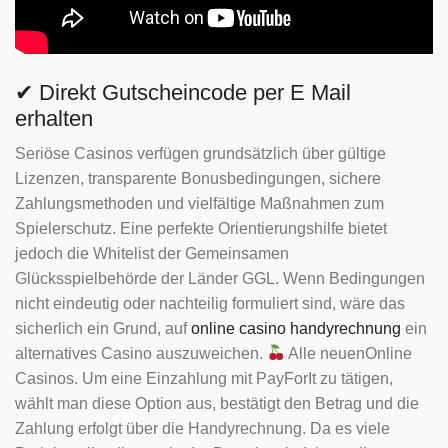
✔ Direkt Gutscheincode per E Mail
erhalten
Seriöse Casinos verfügen grundsätzlich über gültige
Lizenzen, transparente Bonusbedingungen, sichere
Zahlungsmethoden und vielfältige Maßnahmen zum
Spielerschutz. Eine perfekte Orientierungshilfe bietet
jedoch die Whitelist der Gemeinsamen
Glücksspielbehörde der Länder GGL. Wenn Bedingungen
nicht eindeutig oder nachteilig formuliert sind, wäre das
sicherlich ein Grund, auf
online casino handyrechnung
ein
alternatives Casino auszuweichen.
Alle neuenOnline
Casinos. Um eine Einzahlung mit PayForIt zu tätigen,
wählt man diese Option aus, bestätigt den Betrag und die
Zahlung erfolgt über die Handyrechnung. Da es viele