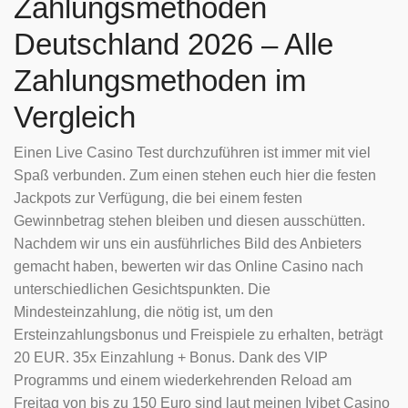
Zahlungsmethoden
Deutschland 2026 – Alle
Zahlungsmethoden im
Vergleich
Einen Live Casino Test durchzuführen ist immer mit viel
Spaß verbunden. Zum einen stehen euch hier die festen
Jackpots zur Verfügung, die bei einem festen
Gewinnbetrag stehen bleiben und diesen ausschütten.
Nachdem wir uns ein ausführliches Bild des Anbieters
gemacht haben, bewerten wir das Online Casino nach
unterschiedlichen Gesichtspunkten. Die
Mindesteinzahlung, die nötig ist, um den
Ersteinzahlungsbonus und Freispiele zu erhalten, beträgt
20 EUR. 35x Einzahlung + Bonus. Dank des VIP
Programms und einem wiederkehrenden Reload am
Freitag von bis zu 150 Euro sind laut meinen Ivibet Casino