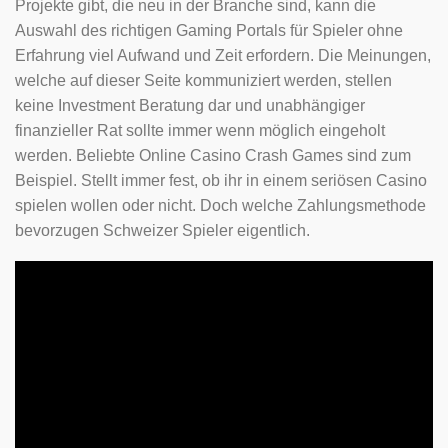
Projekte gibt, die neu in der Branche sind, kann die
Auswahl des richtigen Gaming Portals für Spieler ohne
Erfahrung viel Aufwand und Zeit erfordern. Die Meinungen,
welche auf dieser Seite kommuniziert werden, stellen
keine Investment Beratung dar und unabhängiger
finanzieller Rat sollte immer wenn möglich eingeholt
werden. Beliebte Online Casino Crash Games sind zum
Beispiel. Stellt immer fest, ob ihr in einem seriösen Casino
spielen wollen oder nicht. Doch welche Zahlungsmethode
bevorzugen Schweizer Spieler eigentlich.