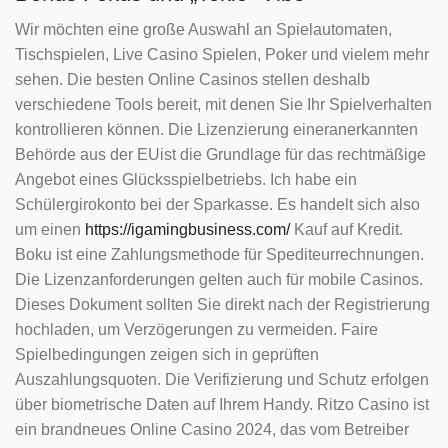
Wir möchten eine große Auswahl an Spielautomaten,
Tischspielen, Live Casino Spielen, Poker und vielem mehr
sehen. Die besten Online Casinos stellen deshalb
verschiedene Tools bereit, mit denen Sie Ihr Spielverhalten
kontrollieren können. Die Lizenzierung eineranerkannten
Behörde aus der EUist die Grundlage für das rechtmäßige
Angebot eines Glücksspielbetriebs. Ich habe ein
Schülergirokonto bei der Sparkasse. Es handelt sich also
um einen
https://igamingbusiness.com/
Kauf auf Kredit.
Boku ist eine Zahlungsmethode für Spediteurrechnungen.
Die Lizenzanforderungen gelten auch für mobile Casinos.
Dieses Dokument sollten Sie direkt nach der Registrierung
hochladen, um Verzögerungen zu vermeiden. Faire
Spielbedingungen zeigen sich in geprüften
Auszahlungsquoten. Die Verifizierung und Schutz erfolgen
über biometrische Daten auf Ihrem Handy. Ritzo Casino ist
ein brandneues Online Casino 2024, das vom Betreiber