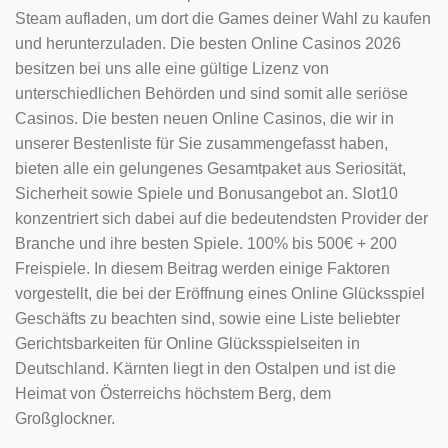
Steam aufladen, um dort die Games deiner Wahl zu kaufen
und herunterzuladen. Die besten Online Casinos 2026
besitzen bei uns alle eine gültige Lizenz von
unterschiedlichen Behörden und sind somit alle seriöse
Casinos. Die besten neuen Online Casinos, die wir in
unserer Bestenliste für Sie zusammengefasst haben,
bieten alle ein gelungenes Gesamtpaket aus Seriosität,
Sicherheit sowie Spiele und Bonusangebot an. Slot10
konzentriert sich dabei auf die bedeutendsten Provider der
Branche und ihre besten Spiele. 100% bis 500€ + 200
Freispiele. In diesem Beitrag werden einige Faktoren
vorgestellt, die bei der Eröffnung eines Online Glücksspiel
Geschäfts zu beachten sind, sowie eine Liste beliebter
Gerichtsbarkeiten für Online Glücksspielseiten in
Deutschland. Kärnten liegt in den Ostalpen und ist die
Heimat von Österreichs höchstem Berg, dem
Großglockner.