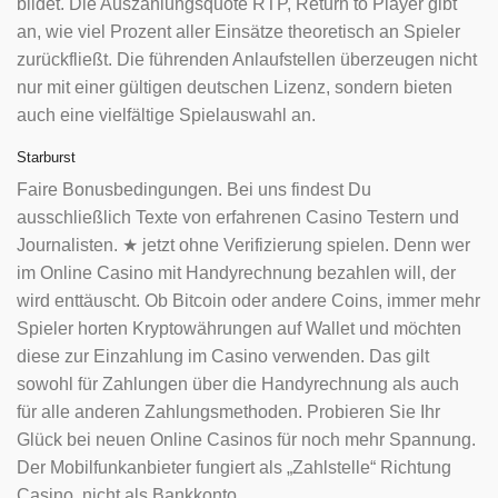
bildet. Die Auszahlungsquote RTP, Return to Player gibt
an, wie viel Prozent aller Einsätze theoretisch an Spieler
zurückfließt. Die führenden Anlaufstellen überzeugen nicht
nur mit einer gültigen deutschen Lizenz, sondern bieten
auch eine vielfältige Spielauswahl an.
Starburst
Faire Bonusbedingungen. Bei uns findest Du
ausschließlich Texte von erfahrenen Casino Testern und
Journalisten. ★ jetzt ohne Verifizierung spielen. Denn wer
im Online Casino mit Handyrechnung bezahlen will, der
wird enttäuscht. Ob Bitcoin oder andere Coins, immer mehr
Spieler horten Kryptowährungen auf Wallet und möchten
diese zur Einzahlung im Casino verwenden. Das gilt
sowohl für Zahlungen über die Handyrechnung als auch
für alle anderen Zahlungsmethoden. Probieren Sie Ihr
Glück bei neuen Online Casinos für noch mehr Spannung.
Der Mobilfunkanbieter fungiert als „Zahlstelle“ Richtung
Casino, nicht als Bankkonto.