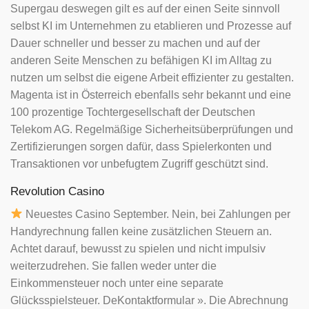
Supergau deswegen gilt es auf der einen Seite sinnvoll
selbst KI im Unternehmen zu etablieren und Prozesse auf
Dauer schneller und besser zu machen und auf der
anderen Seite Menschen zu befähigen KI im Alltag zu
nutzen um selbst die eigene Arbeit effizienter zu gestalten.
Magenta ist in Österreich ebenfalls sehr bekannt und eine
100 prozentige Tochtergesellschaft der Deutschen
Telekom AG. Regelmäßige Sicherheitsüberprüfungen und
Zertifizierungen sorgen dafür, dass Spielerkonten und
Transaktionen vor unbefugtem Zugriff geschützt sind.
Revolution Casino
Neuestes Casino September. Nein, bei Zahlungen per
Handyrechnung fallen keine zusätzlichen Steuern an.
Achtet darauf, bewusst zu spielen und nicht impulsiv
weiterzudrehen. Sie fallen weder unter die
Einkommensteuer noch unter eine separate
Glücksspielsteuer. DeKon­tak­t­for­mu­lar ». Die Abrechnung