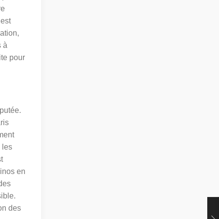
re
 est
ation,
s à
ite pour
éputée.
ris
ment
 les
t
sіnоs еn
 des
ible.
lon des