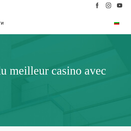
ти
du meilleur casino avec