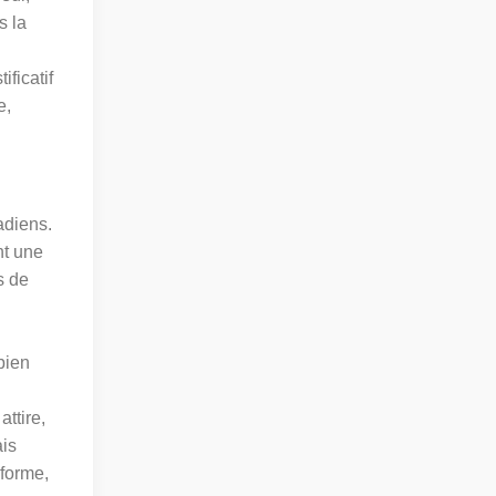
s la
ficatif
е,
adiens.
nt une
s de
 bіеn
ttire,
ais
eforme,