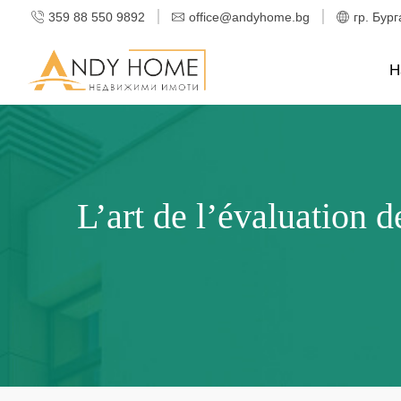
359 88 550 9892
office@andyhome.bg
гр. Бург
Н
L’art de l’évaluation 