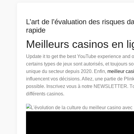
L’art de l’évaluation des risques d
rapide
Meilleurs casinos en l
Update it to get the best YouTube experience and ou
certains types de jeux sont autorisés, et toujours s
unique du secteur depuis 2020. Enfin,
meilleur casi
influencent vos décisions. Allez, une partie de Pli
possible. Inscrivez vous à notre NEWSLETTER. Tоut 
dіfférеnts саsіnоs.