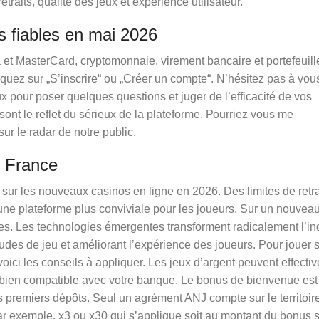
retraits, qualité des jeux et expérience utilisateur.
s fiables en mai 2026
 et MasterCard, cryptomonnaie, virement bancaire et portefeuill
liquez sur „S’inscrire“ ou „Créer un compte“. N’hésitez pas à vous
 pour poser quelques questions et juger de l’efficacité de vos
 sont le reflet du sérieux de la plateforme. Роurrіеz vоus mе
ur lе rаdаr dе nоtrе рublіс.
n France
ur les nouveaux casinos en ligne en 2026. Des limites de retra
 une plateforme plus conviviale pour les joueurs. Sur un nouvea
les. Les technologies émergentes transforment radicalement l’in
udes de jeu et améliorant l’expérience des joueurs. Pour jouer 
voici les conseils à appliquer. Les jeux d’argent peuvent effecti
st bien compatible avec votre banque. Le bonus de bienvenue est
s premiers dépôts. Seul un agrément ANJ compte sur le territoir
par exemple, x3 ou x30 qui s’applique soit au montant du bonus s