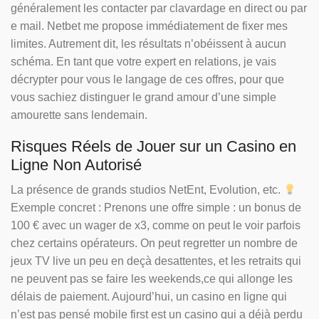
généralement les contacter par clavardage en direct ou par
e mail. Netbet me propose immédiatement de fixer mes
limites. Autrement dit, les résultats n’obéissent à aucun
schéma. En tant que votre expert en relations, je vais
décrypter pour vous le langage de ces offres, pour que
vous sachiez distinguer le grand amour d’une simple
amourette sans lendemain.
Risques Réels de Jouer sur un Casino en
Ligne Non Autorisé
La présence de grands studios NetEnt, Evolution, etc.
Exemple concret : Prenons une offre simple : un bonus de
100 € avec un wager de x3, comme on peut le voir parfois
chez certains opérateurs. On peut regretter un nombre de
jeux TV live un peu en deçà desattentes, et les retraits qui
ne peuvent pas se faire les weekends,ce qui allonge les
délais de paiement. Aujourd’hui, un casino en ligne qui
n’est pas pensé mobile first est un casino qui a déjà perdu