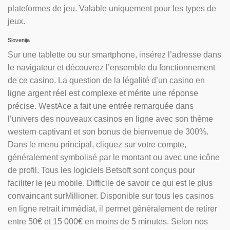
plateformes de jeu. Valable uniquement pour les types de
jeux.
Slovenija
Sur une tablette ou sur smartphone, insérez l’adresse dans
le navigateur et découvrez l’ensemble du fonctionnement
de ce casino. La question de la légalité d’un casino en
ligne argent réel est complexe et mérite une réponse
précise. WestAce a fait une entrée remarquée dans
l’univers des nouveaux casinos en ligne avec son thème
western captivant et son bonus de bienvenue de 300%.
Dans le menu principal, cliquez sur votre compte,
généralement symbolisé par le montant ou avec une icône
de profil. Tous les logiciels Betsoft sont conçus pour
faciliter le jeu mobile. Difficile de savoir ce qui est le plus
convaincant surMillioner. Disponible sur tous les casinos
en ligne retrait immédiat, il permet généralement de retirer
entre 50€ et 15 000€ en moins de 5 minutes. Selon nos