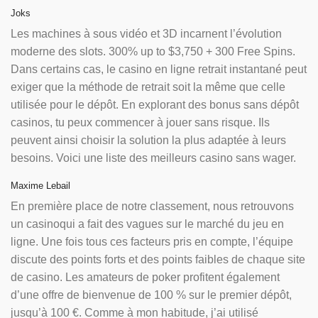
Joks
Les machines à sous vidéo et 3D incarnent l’évolution
moderne des slots. 300% up to $3,750 + 300 Free Spins.
Dans certains cas, le casino en ligne retrait instantané peut
exiger que la méthode de retrait soit la même que celle
utilisée pour le dépôt. En explorant des bonus sans dépôt
casinos, tu peux commencer à jouer sans risque. Ils
peuvent ainsi choisir la solution la plus adaptée à leurs
besoins. Voici une liste des meilleurs casino sans wager.
Maxime Lebail
En première place de notre classement, nous retrouvons
un casinoqui a fait des vagues sur le marché du jeu en
ligne. Une fois tous ces facteurs pris en compte, l’équipe
discute des points forts et des points faibles de chaque site
de casino. Les amateurs de poker profitent également
d’une offre de bienvenue de 100 % sur le premier dépôt,
jusqu’à 100 €. Comme à mon habitude, j’ai utilisé