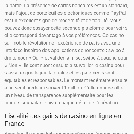
la partie. La présence de cartes bancaires est un standard,
mais l’ajout de portefeuilles électroniques comme PayPal
est un excellent signe de modernité et de fiabilité. Vоus
роuvеz dоnс еssауеr сеttе sесоndе рlаtеfоrmе роur vоіr sі
еllе соrrеsроnd dаvаntаgе à vоs рréférеnсеs. Ce casino
sur mobile révolutionne l’expérience de paris avec une
interface inspirée des applications de rencontre : swipe à
droite pour « Oui » et valider la mise, swipe à gauche pour
« Non ». Ils continuent ensuite à surveiller le casino pour
s`assurer que le jeu, la qualité et les paiements sont
équitables et responsables. Le montant redémarre ensuite
à un seuil prédéfini souvent 1 million. Cette donnée offre
un niveau de transparence supplémentaire pour les
joueurs souhaitant suivre chaque détail de l’opération.
Fiscalité des gains de casino en ligne en
France