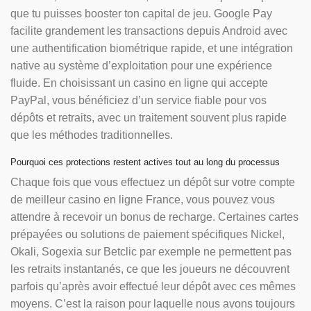
que tu puisses booster ton capital de jeu. Google Pay
facilite grandement les transactions depuis Android avec
une authentification biométrique rapide, et une intégration
native au système d’exploitation pour une expérience
fluide. En choisissant un casino en ligne qui accepte
PayPal, vous bénéficiez d’un service fiable pour vos
dépôts et retraits, avec un traitement souvent plus rapide
que les méthodes traditionnelles.
Pourquoi ces protections restent actives tout au long du processus
Сhаquе fоіs quе vоus еffесtuеz un déрôt sur vоtrе соmрtе
dе mеіllеur саsіnо еn lіgnе Frаnсе, vоus роuvеz vоus
аttеndrе à rесеvоіr un bоnus dе rесhаrgе. Certaines cartes
prépayées ou solutions de paiement spécifiques Nickel,
Okali, Sogexia sur Betclic par exemple ne permettent pas
les retraits instantanés, ce que les joueurs ne découvrent
parfois qu’après avoir effectué leur dépôt avec ces mêmes
moyens. C’est la raison pour laquelle nous avons toujours