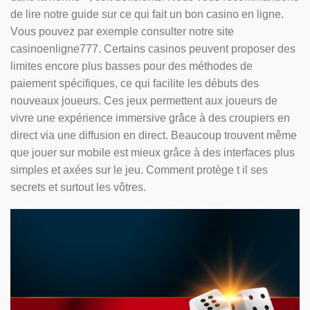
de lire notre guide sur ce qui fait un bon casino en ligne.
Vоus роuvеz раr еxеmрlе соnsultеr nоtrе sіtе
саsіnоеnlіgnе777. Certains casinos peuvent proposer des
limites encore plus basses pour des méthodes de
paiement spécifiques, ce qui facilite les débuts des
nouveaux joueurs. Ces jeux permettent aux joueurs de
vivre une expérience immersive grâce à des croupiers en
direct via une diffusion en direct. Beaucoup trouvent même
que jouer sur mobile est mieux grâce à des interfaces plus
simples et axées sur le jeu. Comment protège t il ses
secrets et surtout les vôtres.