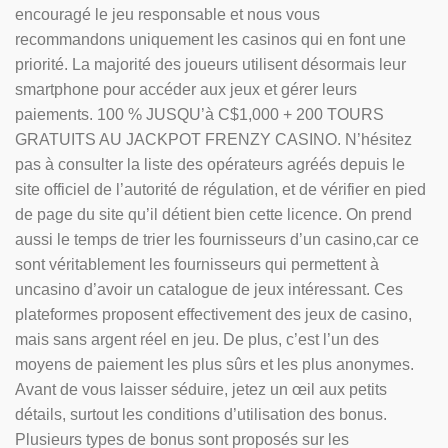
encouragé le jeu responsable et nous vous
recommandons uniquement les casinos qui en font une
priorité. La majorité des joueurs utilisent désormais leur
smartphone pour accéder aux jeux et gérer leurs
paiements. 100 % JUSQU’à C$1,000 + 200 TOURS
GRATUITS AU JACKPOT FRENZY CASINO. N’hésitez
pas à consulter la liste des opérateurs agréés depuis le
site officiel de l’autorité de régulation, et de vérifier en pied
de page du site qu’il détient bien cette licence. On prend
aussi le temps de trier les fournisseurs d’un casino,car ce
sont véritablement les fournisseurs qui permettent à
uncasino d’avoir un catalogue de jeux intéressant. Ces
plateformes proposent effectivement des jeux de casino,
mais sans argent réel en jeu. De plus, c’est l’un des
moyens de paiement les plus sûrs et les plus anonymes.
Avant de vous laisser séduire, jetez un œil aux petits
détails, surtout les conditions d’utilisation des bonus.
Plusieurs types de bonus sont proposés sur les