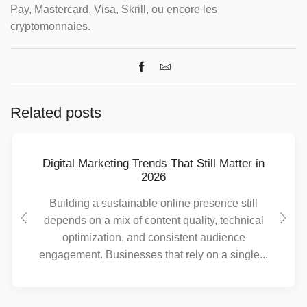
Pay, Mastercard, Visa, Skrill, ou encore les
cryptomonnaies.
Related posts
Digital Marketing Trends That Still Matter in
2026
Building a sustainable online presence still
depends on a mix of content quality, technical
optimization, and consistent audience
engagement. Businesses that rely on a single...