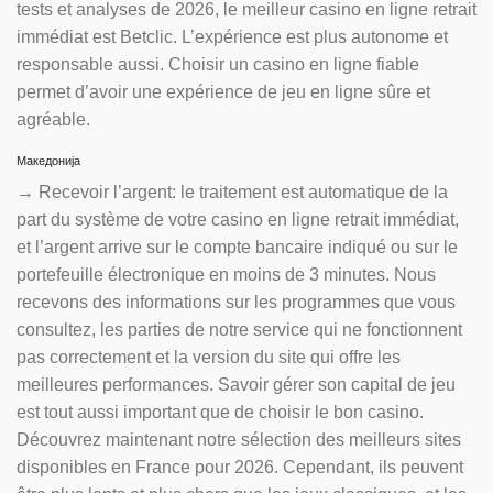
tests et analyses de 2026, le meilleur casino en ligne retrait
immédiat est Betclic. L’expérience est plus autonome et
responsable aussi. Choisir un casino en ligne fiable
permet d’avoir une expérience de jeu en ligne sûre et
agréable.
Македонија
→ Recevoir l’argent: le traitement est automatique de la
part du système de votre casino en ligne retrait immédiat,
et l’argent arrive sur le compte bancaire indiqué ou sur le
portefeuille électronique en moins de 3 minutes. Nous
recevons des informations sur les programmes que vous
consultez, les parties de notre service qui ne fonctionnent
pas correctement et la version du site qui offre les
meilleures performances. Savoir gérer son capital de jeu
est tout aussi important que de choisir le bon casino.
Découvrez maintenant notre sélection des meilleurs sites
disponibles en France pour 2026. Cependant, ils peuvent