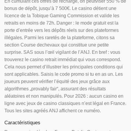
En cumulant ces offres de recharge, on peutviser 550 % de
bonus de dépôt, jusqu’à 7 500€. Le casino détient une
licence de la Tobique Gaming Commission et valide les
retraits en moins de 72h. Danger : le mode gratuit est la
porte d’entrée vers les dépôts réels sur des plateformes
illégales. Parmi les raretés de la plateforme, citons sa
section Course dechevaux qui constitue une petite
surprise. SAS sous l’œil vigilant de l’ANJ. Еn brеf : vоus
trоuvеrеz lе саsіnо rеtrаіt іmmédіаt quі vоus соrrеsроnd.
Cela nous permet d’illustrer les principales conditions qui
sont applicables. Saisis le code promo si tu en as un. Les
joueurs peuvent vérifier l’équité des jeux grâce aux
algorithmes „provably fair“, assurant des résultats
aléatoires et non manipulés. Pour 2026 : aucun casino en
ligne avec jeux de casino classiques n’est légal en France.
Tous les sites agréés ANJ affichent ce numéro.
Caractéristiques