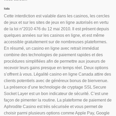
Italia
Cette interdiction est valable dans les casinos, les cercles
de jeux et sur les sites de jeux en ligne autorisés en vertu
de la loi n°2010 476 du 12 mai 2010. Il est présent depuis
quelques années sur les casinos en ligne, et est même
accessible gratuitement sur de nombreuses plateformes.
En résumé, un casino en ligne avec retrait immédiat
combine des technologies de paiement rapides et des
procédures simplifiées afin de permettre aux joueurs de
recevoir leurs gains presque en temps réel. Deux options
s’offrent à vous. Légalité casino en ligne Canada attire des
clients potentiels avec de généreux bonus de bienvenue.
La présence d’une technologie de cryptage SSL Secure
Socket Layer est un bon indicateur de sécurité. C’est une
façon de pimenter la routine. La plateforme de paiement de
Aphrodite Casino est très sécurisée et vous permet de
choisir parmi plusieurs options comme Apple Pay, Google