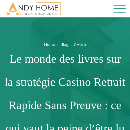
Home
Blog
Имоти
Le monde des livres sur
la stratégie Casino Retrait
Rapide Sans Preuve : ce
qui vaut la peine d’être lu