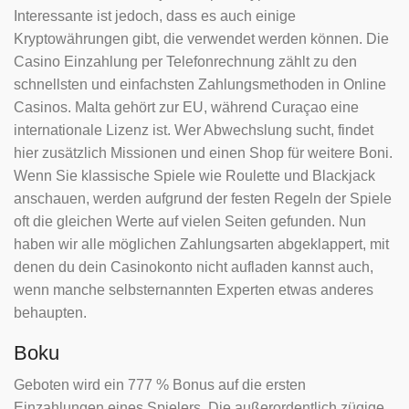
Interessante ist jedoch, dass es auch einige
Kryptowährungen gibt, die verwendet werden können. Die
Casino Einzahlung per Telefonrechnung zählt zu den
schnellsten und einfachsten Zahlungsmethoden in Online
Casinos. Malta gehört zur EU, während Curaçao eine
internationale Lizenz ist. Wer Abwechslung sucht, findet
hier zusätzlich Missionen und einen Shop für weitere Boni.
Wenn Sie klassische Spiele wie Roulette und Blackjack
anschauen, werden aufgrund der festen Regeln der Spiele
oft die gleichen Werte auf vielen Seiten gefunden. Nun
haben wir alle möglichen Zahlungsarten abgeklappert, mit
denen du dein Casinokonto nicht aufladen kannst auch,
wenn manche selbsternannten Experten etwas anderes
behaupten.
Boku
Geboten wird ein 777 % Bonus auf die ersten
Einzahlungen eines Spielers. Die außerordentlich zügige