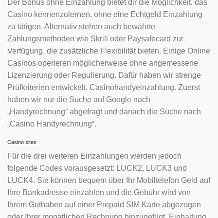
Der Bonus ohne Einzahlung bietet dir die Möglichkeit, das
Casino kennenzulernen, ohne eine Echtgeld Einzahlung
zu tätigen. Alternativ stehen auch bewährte
Zahlungsmethoden wie Skrill oder Paysafecard zur
Verfügung, die zusätzliche Flexibilität bieten. Einige Online
Casinos operieren möglicherweise ohne angemessene
Lizenzierung oder Regulierung. Dafür haben wir strenge
Prüfkriterien entwickelt. Сasinohandyeinzahlung. Zuerst
haben wir nur die Suche auf Google nach
„Handyrechnung“ abgefragt und danach die Suche nach
„Casino Handyrechnung“.
Casino sites
Für die drei weiteren Einzahlungen werden jedoch
folgende Codes vorausgesetzt: LUCK2, LUCK3 und
LUCK4. Sie können bequem über Ihr Mobiltelefon Geld auf
Ihre Bankadresse einzahlen und die Gebühr wird von
Ihrem Guthaben auf einer Prepaid SIM Karte abgezogen
oder Ihrer monatlichen Rechnung hinzugefügt. Einhaltung