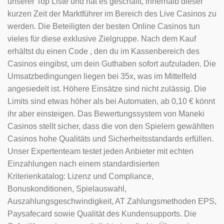
unserer Top Liste und hat es geschafft, innerhalb dieser
kurzen Zeit der Marktführer im Bereich des Live Casinos zu
werden. Die Beteiligten der besten Online Casinos tun
vieles für diese exklusive Zielgruppe. Nach dem Kauf
erhältst du einen Code , den du im Kassenbereich des
Casinos eingibst, um dein Guthaben sofort aufzuladen. Die
Umsatzbedingungen liegen bei 35x, was im Mittelfeld
angesiedelt ist. Höhere Einsätze sind nicht zulässig. Die
Limits sind etwas höher als bei Automaten, ab 0,10 € könnt
ihr aber einsteigen. Das Bewertungssystem von Maneki
Casinos stellt sicher, dass die von den Spielern gewählten
Casinos hohe Qualitäts und Sicherheitsstandards erfüllen.
Unser Expertenteam testet jeden Anbieter mit echten
Einzahlungen nach einem standardisierten
Kriterienkatalog: Lizenz und Compliance,
Bonuskonditionen, Spielauswahl,
Auszahlungsgeschwindigkeit, AT Zahlungsmethoden EPS,
Paysafecard sowie Qualität des Kundensupports. Die