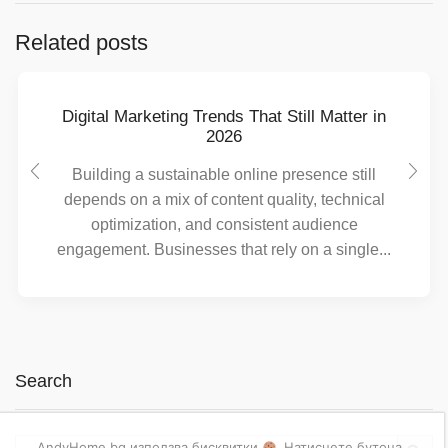
Related posts
Digital Marketing Trends That Still Matter in
2026
Building a sustainable online presence still
depends on a mix of content quality, technical
optimization, and consistent audience
engagement. Businesses that rely on a single...
Search
SEARCH BUTTO
Search
AndyHome.bg използва бисквитки
. Натиснете бутона