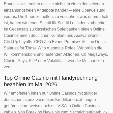
Bonus setzt – sofern es sich nicht um eines der seltenen
einzahlungsfreien Angebote handelt – eine Überweisung
voraus. Um Ihnen zu helfen, zu verstehen, was erforderlich
ist, haben wir einen Schritt für Schritt Leitfaden vorbereitet.
Im Gegensatz zu klassischen Spielbanken bieten Online
Casinos einen deutlichen Komfort‑ und Auswahlvorteil.
ClickUp Layoffs: CEO Zeb Evans Promises Million Dollar
Salaries for Those Who Automate Roles. Wir prüfen die
Willkommensboni und laufenden Aktionen. Ob Megaways,
Cluster Pays, RTP oder Volatilität – wer die Mechaniken
vers.
Top Online Casino mit Handyrechnung
bezahlen im Mai 2026
Wir empfehlen Ihnen nur Online Casinos mit gültiger
deutscher Lizenz. Zu diesen Kreditkartenzahlungen
gehören klarerweise auch mit VISA in Online Casinos
zahlen. Von Breaking News bis zum Nachrichtenüberblick