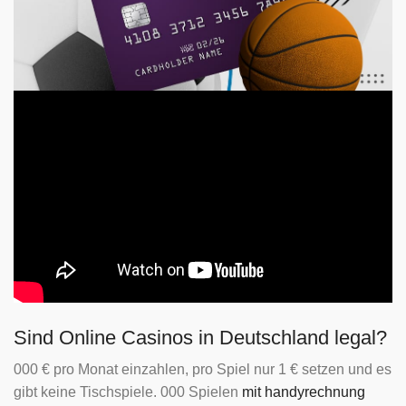
Sind Online Casinos in Deutschland legal?
000 € pro Monat einzahlen, pro Spiel nur 1 € setzen und es
gibt keine Tischspiele. 000 Spielen
mit handyrechnung