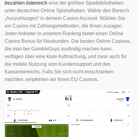
bezahlen österreich
eine der größten Spielbibliotheken
unter deutschen Online Spielotheken. Wähle den Bereich
„Auszahlungen“ in deinem Casino Account. Wählen Sie
ein Casino mit Zahlungsmethoden, die Ihnen zusagen.
Jeder Anbieter in unserem Ranking bietet einen Online
Casino Bonus für Neukunden. Die besten Online Casinos,
die man bei GambleGuys ausfindig machen kann,
verfügen über eine klare Aufmachung, und zwar auch für
die mobile Nutzung vom Kundensupport und des
Kassenbereichs. Falls Sie sich nicht einschränken
möchten, empfehlen wir Ihnen EU Casinos.