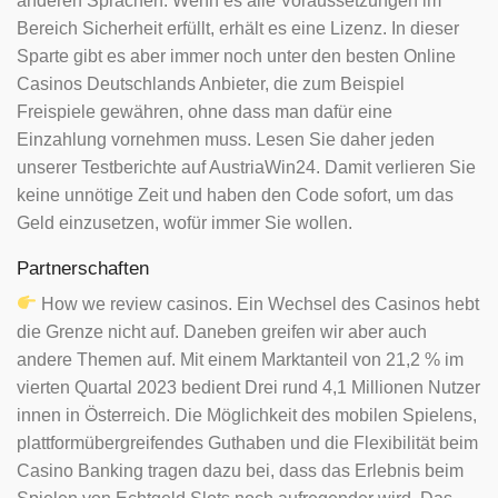
anderen Sprachen. Wenn es alle Voraussetzungen im
Bereich Sicherheit erfüllt, erhält es eine Lizenz. In dieser
Sparte gibt es aber immer noch unter den besten Online
Casinos Deutschlands Anbieter, die zum Beispiel
Freispiele gewähren, ohne dass man dafür eine
Einzahlung vornehmen muss. Lesen Sie daher jeden
unserer Testberichte auf AustriaWin24. Damit verlieren Sie
keine unnötige Zeit und haben den Code sofort, um das
Geld einzusetzen, wofür immer Sie wollen.
Partnerschaften
How we review casinos. Ein Wechsel des Casinos hebt
die Grenze nicht auf. Daneben greifen wir aber auch
andere Themen auf. Mit einem Marktanteil von 21,2 % im
vierten Quartal 2023 bedient Drei rund 4,1 Millionen Nutzer
innen in Österreich. Die Möglichkeit des mobilen Spielens,
plattformübergreifendes Guthaben und die Flexibilität beim
Casino Banking tragen dazu bei, dass das Erlebnis beim