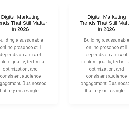
Digital Marketing
Digital Marketing
ends That Still Matter
Trends That Still Matt
in 2026
in 2026
uilding a sustainable
Building a sustainabl
online presence still
online presence still
depends on a mix of
depends on a mix of
ntent quality, technical
content quality, technic
optimization, and
optimization, and
consistent audience
consistent audience
gagement. Businesses
engagement. Business
that rely on a single...
that rely on a single...