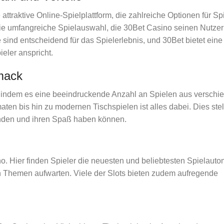
e attraktive Online-Spielplattform, die zahlreiche Optionen für Sp
f die umfangreiche Spielauswahl, die 30Bet Casino seinen Nutzer
le sind entscheidend für das Spielerlebnis, und 30Bet bietet eine 
eler anspricht.
hmack
 indem es eine beeindruckende Anzahl an Spielen aus verschi
aten bis hin zu modernen Tischspielen ist alles dabei. Dies stel
 finden und ihren Spaß haben können.
o. Hier finden Spieler die neuesten und beliebtesten Spielauto
 Themen aufwarten. Viele der Slots bieten zudem aufregende