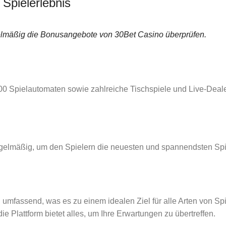
 Spielerlebnis
egelmäßig die Bonusangebote von 30Bet Casino überprüfen.
00 Spielautomaten sowie zahlreiche Tischspiele und Live-Deale
regelmäßig, um den Spielern die neuesten und spannendsten Sp
d umfassend, was es zu einem idealen Ziel für alle Arten von Sp
e Plattform bietet alles, um Ihre Erwartungen zu übertreffen.