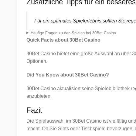
Zusätzliche Tipps für ein besseres
Für ein optimales Spielerlebnis sollten Sie r
Häufige Fragen zu den Spielen bei 30Bet Casino
Quick Facts about 30Bet Casino
30Bet Casino bietet eine große Auswahl an über 3
Optionen.
Did You Know about 30Bet Casino?
30Bet Casino aktualisiert seine Spielebibliothek 
anzubieten.
Fazit
Die Spielauswahl im 30Bet Casino ist vielfältig un
macht. Ob Sie Slots oder Tischspiele bevorzugen, di