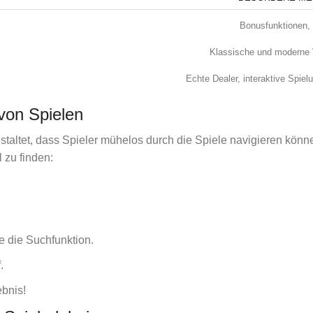
Bonusfunktionen,
Klassische und moderne 
Echte Dealer, interaktive Spie
von Spielen
staltet, dass Spieler mühelos durch die Spiele navigieren könn
l zu finden:
e die Suchfunktion.
.
ebnis!