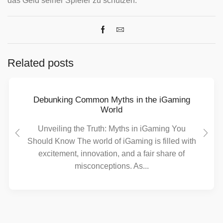
das Geld seiner Spieler zu schützen.
Related posts
Debunking Common Myths in the iGaming
World
Unveiling the Truth: Myths in iGaming You
Should Know The world of iGaming is filled with
excitement, innovation, and a fair share of
misconceptions. As...