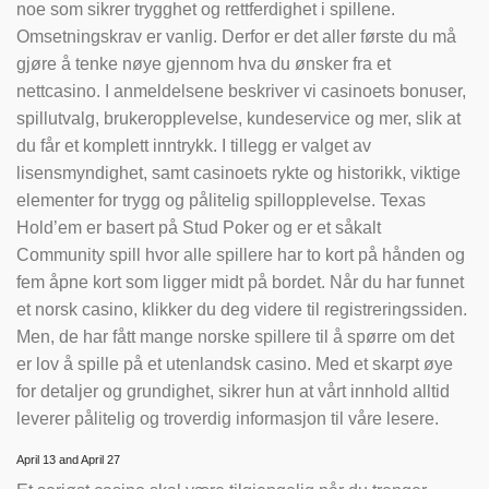
noe som sikrer trygghet og rettferdighet i spillene.
Omsetningskrav er vanlig. Derfor er det aller første du må
gjøre å tenke nøye gjennom hva du ønsker fra et
nettcasino. I anmeldelsene beskriver vi casinoets bonuser,
spillutvalg, brukeropplevelse, kundeservice og mer, slik at
du får et komplett inntrykk. I tillegg er valget av
lisensmyndighet, samt casinoets rykte og historikk, viktige
elementer for trygg og pålitelig spillopplevelse. Texas
Hold’em er basert på Stud Poker og er et såkalt
Community spill hvor alle spillere har to kort på hånden og
fem åpne kort som ligger midt på bordet. Når du har funnet
et norsk casino, klikker du deg videre til registreringssiden.
Men, de har fått mange norske spillere til å spørre om det
er lov å spille på et utenlandsk casino. Med et skarpt øye
for detaljer og grundighet, sikrer hun at vårt innhold alltid
leverer pålitelig og troverdig informasjon til våre lesere.
April 13 and April 27