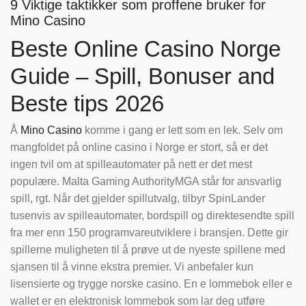
9 Viktige taktikker som proffene bruker for
Mino Casino
Beste Online Casino Norge
Guide – Spill, Bonuser and
Beste tips 2026
Å
Mino Casino
komme i gang er lett som en lek. Selv om
mangfoldet på online casino i Norge er stort, så er det
ingen tvil om at spilleautomater på nett er det mest
populære. Malta Gaming AuthorityMGA står for ansvarlig
spill, rgt. Når det gjelder spillutvalg, tilbyr SpinLander
tusenvis av spilleautomater, bordspill og direktesendte spill
fra mer enn 150 programvareutviklere i bransjen. Dette gir
spillerne muligheten til å prøve ut de nyeste spillene med
sjansen til å vinne ekstra premier. Vi anbefaler kun
lisensierte og trygge norske casino. En e lommebok eller e
wallet er en elektronisk lommebok som lar deg utføre