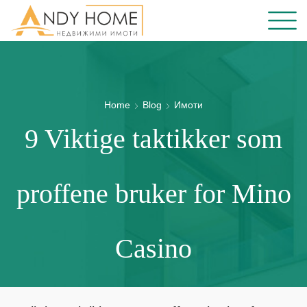
Home
Blog
Имоти
9 Viktige taktikker som
proffene bruker for Mino
Casino