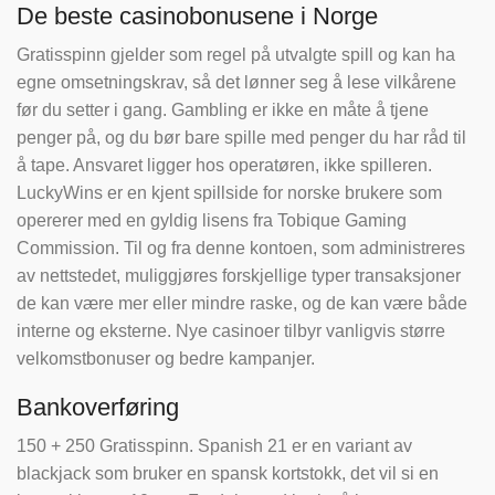
De beste casinobonusene i Norge
Gratisspinn gjelder som regel på utvalgte spill og kan ha
egne omsetningskrav, så det lønner seg å lese vilkårene
før du setter i gang. Gambling er ikke en måte å tjene
penger på, og du bør bare spille med penger du har råd til
å tape. Ansvaret ligger hos operatøren, ikke spilleren.
LuckyWins er en kjent spillside for norske brukere som
opererer med en gyldig lisens fra Tobique Gaming
Commission. Til og fra denne kontoen, som administreres
av nettstedet, muliggjøres forskjellige typer transaksjoner
de kan være mer eller mindre raske, og de kan være både
interne og eksterne. Nye casinoer tilbyr vanligvis større
velkomstbonuser og bedre kampanjer.
Bankoverføring
150 + 250 Gratisspinn. Spanish 21 er en variant av
blackjack som bruker en spansk kortstokk, det vil si en