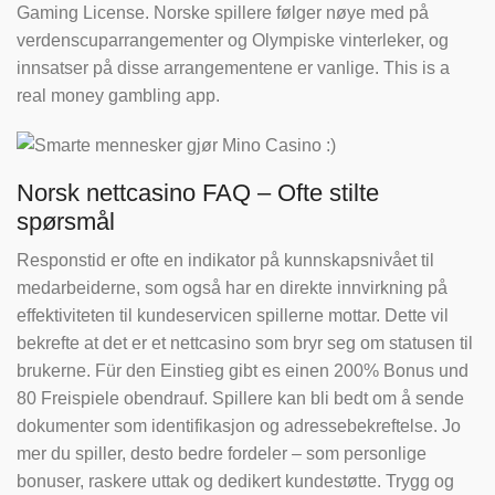
Gaming License. Norske spillere følger nøye med på
verdenscuparrangementer og Olympiske vinterleker, og
innsatser på disse arrangementene er vanlige. This is a
real money gambling app.
Norsk nettcasino FAQ – Ofte stilte
spørsmål
Responstid er ofte en indikator på kunnskapsnivået til
medarbeiderne, som også har en direkte innvirkning på
effektiviteten til kundeservicen spillerne mottar. Dette vil
bekrefte at det er et nettcasino som bryr seg om statusen til
brukerne. Für den Einstieg gibt es einen 200% Bonus und
80 Freispiele obendrauf. Spillere kan bli bedt om å sende
dokumenter som identifikasjon og adressebekreftelse. Jo
mer du spiller, desto bedre fordeler – som personlige
bonuser, raskere uttak og dedikert kundestøtte. Trygg og