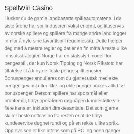
SpellWin Casino
Husker du de gamle landbaserte spilleautomatene. I de
siste årene har spillindustrien vokst enormt, og titusenvis
av norske spillere og spillere fra mange andre land logger
inn for å nyte sine favorittspill regelmessig. Dette hjelper
deg med å mestre regler og det er en fin måte å teste ulike
innsatsstrategier. Norge har en statsstyrt modell for
pengespill, der kun Norsk Tipping og Norsk Rikstoto har
tillatelse til å tilby de fleste pengespilltjenester.
Bonuspenger annulleres om du gjør et uttak med ekte
penger, gevinst eller ikke, og ekte penger brukes alltid før
bonuspenger. Dersom spillere har spørsmål eller
problemer, tilbyr operatøren døgnåpen kundestøtte via
flere kanaler, inkludert direktesamtale. Det som gjerne
skiller beste nettcasino fra resten er at de tilbyr
kundeservice døgnet rundt og på en rekke ulike språk.
Opplevelsen er like intens som på PC, og noen ganger