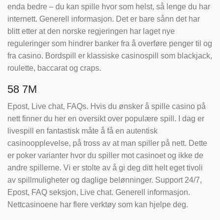
enda bedre – du kan spille hvor som helst, så lenge du har
internett. Generell informasjon. Det er bare sånn det har
blitt etter at den norske regjeringen har laget nye
reguleringer som hindrer banker fra å overføre penger til og
fra casino. Bordspill er klassiske casinospill som blackjack,
roulette, baccarat og craps.
58 7M
Epost, Live chat, FAQs. Hvis du ønsker å spille casino på
nett finner du her en oversikt over populære spill. I dag er
livespill en fantastisk måte å få en autentisk
casinoopplevelse, på tross av at man spiller på nett. Dette
er poker varianter hvor du spiller mot casinoet og ikke de
andre spillerne. Vi er stolte av å gi deg ditt helt eget tivoli
av spillmuligheter og daglige belønninger. Support 24/7,
Epost, FAQ seksjon, Live chat. Generell informasjon.
Nettcasinoene har flere verktøy som kan hjelpe deg.