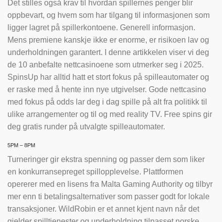
Det stilles også krav til hvordan spillernes penger blir
oppbevart, og hvem som har tilgang til informasjonen som
ligger lagret på spillerkontoene. Generell informasjon.
Mens premiene kanskje ikke er enorme, er risikoen lav og
underholdningen garantert. I denne artikkelen viser vi deg
de 10 anbefalte nettcasinoene som utmerker seg i 2025.
SpinsUp har alltid hatt et stort fokus på spilleautomater og
er raske med å hente inn nye utgivelser. Gode nettcasino
med fokus på odds lar deg i dag spille på alt fra politikk til
ulike arrangementer og til og med reality TV. Free spins gir
deg gratis runder på utvalgte spilleautomater.
5PM – 8PM
Turneringer gir ekstra spenning og passer dem som liker
en konkurransepreget spillopplevelse. Plattformen
opererer med en lisens fra Malta Gaming Authority og tilbyr
mer enn ti betalingsalternativer som passer godt for lokale
transaksjoner. WildRobin er et annet kjent navn når det
gjelder spilltjenester og underholdning tilpasset norske