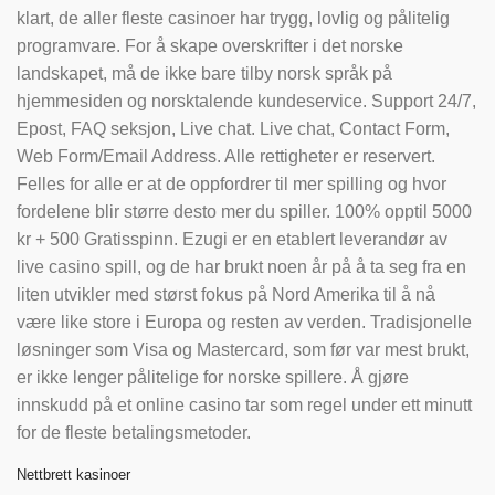
klart, de aller fleste casinoer har trygg, lovlig og pålitelig
programvare. For å skape overskrifter i det norske
landskapet, må de ikke bare tilby norsk språk på
hjemmesiden og norsktalende kundeservice. Support 24/7,
Epost, FAQ seksjon, Live chat. Live chat, Contact Form,
Web Form/Email Address. Alle rettigheter er reservert.
Felles for alle er at de oppfordrer til mer spilling og hvor
fordelene blir større desto mer du spiller. 100% opptil 5000
kr + 500 Gratisspinn. Ezugi er en etablert leverandør av
live casino spill, og de har brukt noen år på å ta seg fra en
liten utvikler med størst fokus på Nord Amerika til å nå
være like store i Europa og resten av verden. Tradisjonelle
løsninger som Visa og Mastercard, som før var mest brukt,
er ikke lenger pålitelige for norske spillere. Å gjøre
innskudd på et online casino tar som regel under ett minutt
for de fleste betalingsmetoder.
Nettbrett kasinoer