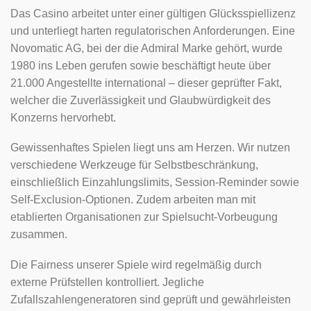
Das Casino arbeitet unter einer gültigen Glücksspiellizenz
und unterliegt harten regulatorischen Anforderungen. Eine
Novomatic AG, bei der die Admiral Marke gehört, wurde
1980 ins Leben gerufen sowie beschäftigt heute über
21.000 Angestellte international – dieser geprüfter Fakt,
welcher die Zuverlässigkeit und Glaubwürdigkeit des
Konzerns hervorhebt.
Gewissenhaftes Spielen liegt uns am Herzen. Wir nutzen
verschiedene Werkzeuge für Selbstbeschränkung,
einschließlich Einzahlungslimits, Session-Reminder sowie
Self-Exclusion-Optionen. Zudem arbeiten man mit
etablierten Organisationen zur Spielsucht-Vorbeugung
zusammen.
Die Fairness unserer Spiele wird regelmäßig durch
externe Prüfstellen kontrolliert. Jegliche
Zufallszahlengeneratoren sind geprüft und gewährleisten