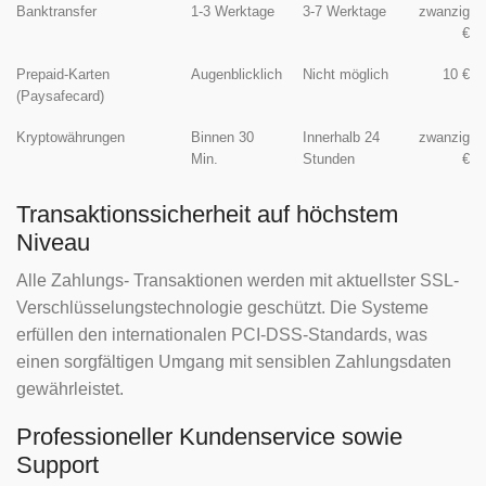
Banktransfer
1-3 Werktage
3-7 Werktage
zwanzig
€
Prepaid-Karten
Augenblicklich
Nicht möglich
10 €
(Paysafecard)
Kryptowährungen
Binnen 30
Innerhalb 24
zwanzig
Min.
Stunden
€
Transaktionssicherheit auf höchstem
Niveau
Alle Zahlungs- Transaktionen werden mit aktuellster SSL-
Verschlüsselungstechnologie geschützt. Die Systeme
erfüllen den internationalen PCI-DSS-Standards, was
einen sorgfältigen Umgang mit sensiblen Zahlungsdaten
gewährleistet.
Professioneller Kundenservice sowie
Support