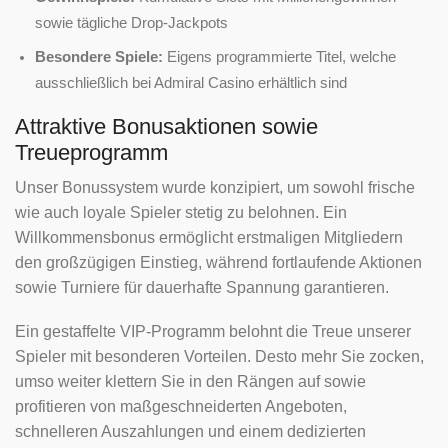
sowie tägliche Drop-Jackpots
Besondere Spiele:
Eigens programmierte Titel, welche
ausschließlich bei Admiral Casino erhältlich sind
Attraktive Bonusaktionen sowie
Treueprogramm
Unser Bonussystem wurde konzipiert, um sowohl frische
wie auch loyale Spieler stetig zu belohnen. Ein
Willkommensbonus ermöglicht erstmaligen Mitgliedern
den großzügigen Einstieg, während fortlaufende Aktionen
sowie Turniere für dauerhafte Spannung garantieren.
Ein gestaffelte VIP-Programm belohnt die Treue unserer
Spieler mit besonderen Vorteilen. Desto mehr Sie zocken,
umso weiter klettern Sie in den Rängen auf sowie
profitieren von maßgeschneiderten Angeboten,
schnelleren Auszahlungen und einem dedizierten