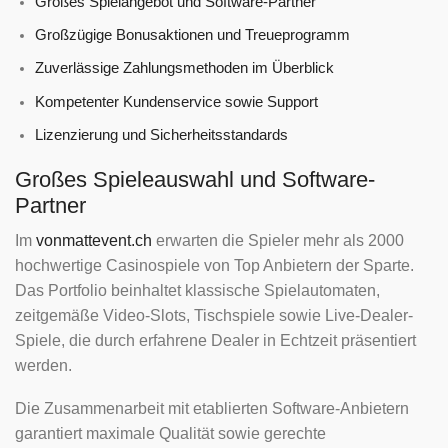
Großes Spielangebot und Software-Partner
Großzügige Bonusaktionen und Treueprogramm
Zuverlässige Zahlungsmethoden im Überblick
Kompetenter Kundenservice sowie Support
Lizenzierung und Sicherheitsstandards
Großes Spieleauswahl und Software-
Partner
Im
vonmattevent.ch
erwarten die Spieler mehr als 2000
hochwertige Casinospiele von Top Anbietern der Sparte.
Das Portfolio beinhaltet klassische Spielautomaten,
zeitgemäße Video-Slots, Tischspiele sowie Live-Dealer-
Spiele, die durch erfahrene Dealer in Echtzeit präsentiert
werden.
Die Zusammenarbeit mit etablierten Software-Anbietern
garantiert maximale Qualität sowie gerechte