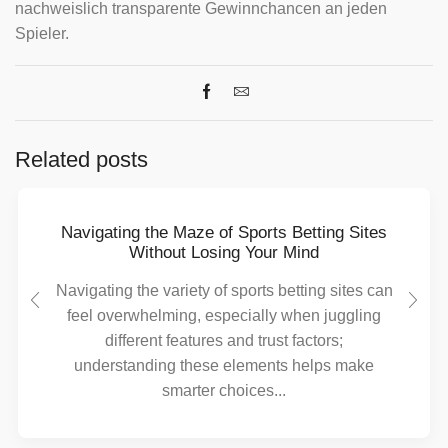
nachweislich transparente Gewinnchancen an jeden
Spieler.
Related posts
Navigating the Maze of Sports Betting Sites
Without Losing Your Mind
Navigating the variety of sports betting sites can
feel overwhelming, especially when juggling
different features and trust factors;
understanding these elements helps make
smarter choices...