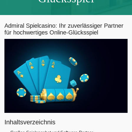
Admiral Spielcasino: Ihr zuverlässiger Partner
für hochwertiges Online-Glücksspiel
Inhaltsverzeichnis