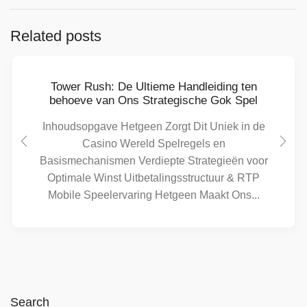
Related posts
Tower Rush: De Ultieme Handleiding ten
behoeve van Ons Strategische Gok Spel
Inhoudsopgave Hetgeen Zorgt Dit Uniek in de
Casino Wereld Spelregels en
Basismechanismen Verdiepte Strategieën voor
Optimale Winst Uitbetalingsstructuur & RTP
Mobile Speelervaring Hetgeen Maakt Ons...
Search