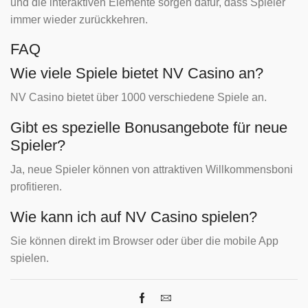
und die interaktiven Elemente sorgen dafür, dass Spieler
immer wieder zurückkehren.
FAQ
Wie viele Spiele bietet NV Casino an?
NV Casino bietet über 1000 verschiedene Spiele an.
Gibt es spezielle Bonusangebote für neue
Spieler?
Ja, neue Spieler können von attraktiven Willkommensboni
profitieren.
Wie kann ich auf NV Casino spielen?
Sie können direkt im Browser oder über die mobile App
spielen.