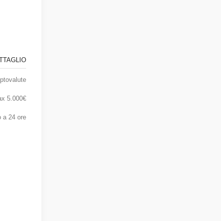
TTAGLIO
iptovalute
ax 5.000€
o a 24 ore