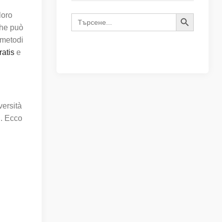
SEARCH BUTTON
loro
Search
for:
che può
 metodi
ratis
e
versità
i. Ecco