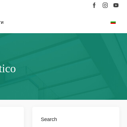
ти
tico
Search