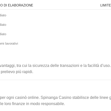
O DI ELABORAZIONE
LIMIT
iato
iato
iato
orni lavorativi
taggi, tra cui la sicurezza delle transazioni e la facilità d’uso. 
 prelievo più rapidi.
li per ogni casinò online. Spinanga Casino stabilisce delle linee 
 le loro finanze in modo responsabile.