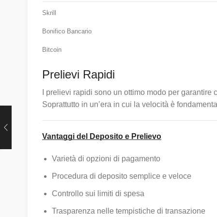
Skrill
Bonifico Bancario
Bitcoin
Prelievi Rapidi
I prelievi rapidi sono un ottimo modo per garantire c
Soprattutto in un’era in cui la velocità è fondame
Vantaggi del Deposito e Prelievo
Varietà di opzioni di pagamento
Procedura di deposito semplice e veloce
Controllo sui limiti di spesa
Trasparenza nelle tempistiche di transazione