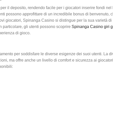
 il deposito, rendendo facile per i giocatori inserire fondi nel 
utenti possono approfittare di un incredibile bonus di benvenuto, 
uovi giocatori, Spinanga Casino si distingue per la sua varietà di
n particolare, gli utenti possono scoprire
Spinanga Casino giri g
perienza di gioco.
ento per soddisfare le diverse esigenze dei suoi utenti. La di
ioni, ma offre anche un livello di comfort e sicurezza ai giocator
onibili: