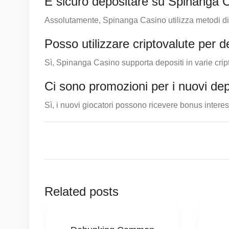
È sicuro depositare su Spinanga 
Assolutamente, Spinanga Casino utilizza metodi di p
Posso utilizzare criptovalute per 
Sì, Spinanga Casino supporta depositi in varie cri
Ci sono promozioni per i nuovi dep
Sì, i nuovi giocatori possono ricevere bonus interes
Related posts