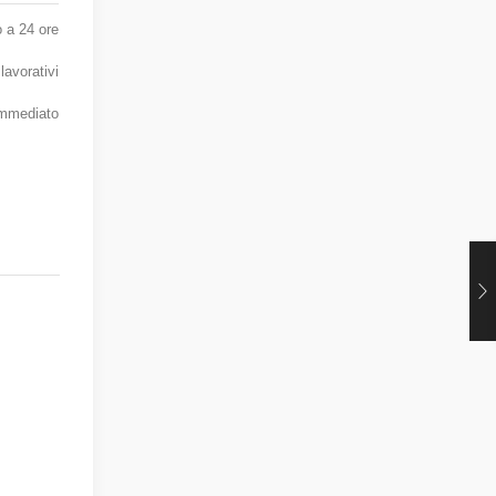
o a 24 ore
 lavorativi
mmediato