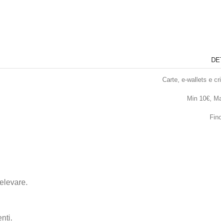
DE
Carte, e-wallets e cr
Min 10€, M
Fin
relevare.
nti.