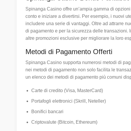
Spinanga Casino offre un’ampia gamma di opzioni per
conto e iniziare a divertirsi. Per esempio, i nuovi 
includere una serie di vantaggi. Oltre ad attrarre n
di pagamento e per la sicurezza delle transazioni. I
altre promozioni esclusive per migliorare la loro es
Metodi di Pagamento Offerti
Spinanga Casino supporta numerosi metodi di pagam
nei metodi di pagamento non solo facilita le transaz
un elenco dei metodi di pagamento più comuni disp
Carte di credito (Visa, MasterCard)
Portafogli elettronici (Skrill, Neteller)
Bonifici bancari
Criptovalute (Bitcoin, Ethereum)