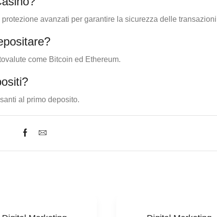
Casino?
rotezione avanzati per garantire la sicurezza delle transazioni
depositare?
ptovalute come Bitcoin ed Ethereum.
ositi?
santi al primo deposito.