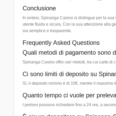
Conclusione
In sintesi, Spinanga Casino si distingue per la sua
utente fluida e sicura. Con la sua attenzione alla ge
sia semplice e trasparente.
Frequently Asked Questions
Quali metodi di pagamento sono d
Spinanga Casino offre vari metodi, tra cui carte di cr
Ci sono limiti di deposito su Spin
Sì, il deposito minimo è di 10€, mentre il massimo è
Quanto tempo ci vuole per preleva
I prelievi possono richiedere fino a 24 ore, a seco