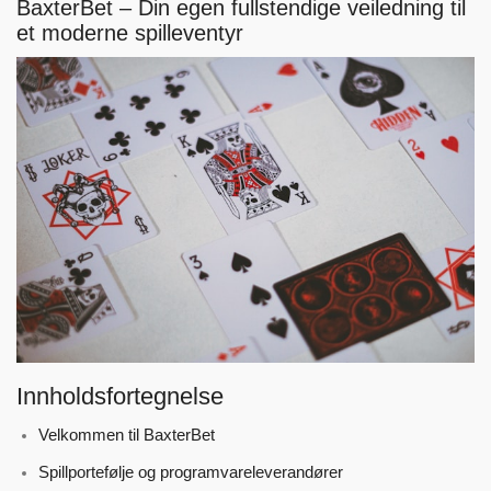
BaxterBet – Din egen fullstendige veiledning til
et moderne spilleventyr
Innholdsfortegnelse
Velkommen til BaxterBet
Spillportefølje og programvareleverandører