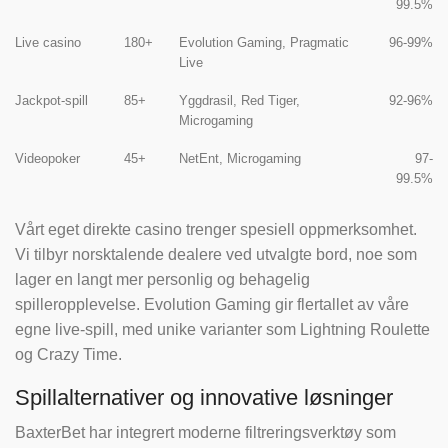
99.5%
Live casino
180+
Evolution Gaming, Pragmatic
96-99%
Live
Jackpot-spill
85+
Yggdrasil, Red Tiger,
92-96%
Microgaming
Videopoker
45+
NetEnt, Microgaming
97-
99.5%
Vårt eget direkte casino trenger spesiell oppmerksomhet.
Vi tilbyr norsktalende dealere ved utvalgte bord, noe som
lager en langt mer personlig og behagelig
spilleropplevelse. Evolution Gaming gir flertallet av våre
egne live-spill, med unike varianter som Lightning Roulette
og Crazy Time.
Spillalternativer og innovative løsninger
BaxterBet har integrert moderne filtreringsverktøy som