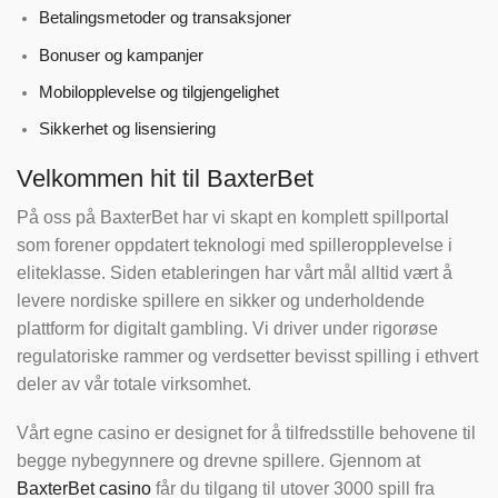
Betalingsmetoder og transaksjoner
Bonuser og kampanjer
Mobilopplevelse og tilgjengelighet
Sikkerhet og lisensiering
Velkommen hit til BaxterBet
På oss på BaxterBet har vi skapt en komplett spillportal
som forener oppdatert teknologi med spilleropplevelse i
eliteklasse. Siden etableringen har vårt mål alltid vært å
levere nordiske spillere en sikker og underholdende
plattform for digitalt gambling. Vi driver under rigorøse
regulatoriske rammer og verdsetter bevisst spilling i ethvert
deler av vår totale virksomhet.
Vårt egne casino er designet for å tilfredsstille behovene til
begge nybegynnere og drevne spillere. Gjennom at
BaxterBet casino
får du tilgang til utover 3000 spill fra