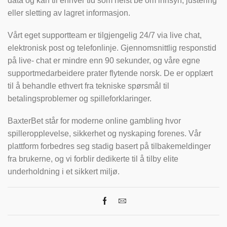
data og kan til enhver tid som helst be om innsyn, justering
eller sletting av lagret informasjon.
Vårt eget supportteam er tilgjengelig 24/7 via live chat,
elektronisk post og telefonlinje. Gjennomsnittlig responstid
på live- chat er mindre enn 90 sekunder, og våre egne
supportmedarbeidere prater flytende norsk. De er opplært
til å behandle ethvert fra tekniske spørsmål til
betalingsproblemer og spilleforklaringer.
BaxterBet står for moderne online gambling hvor
spilleropplevelse, sikkerhet og nyskaping forenes. Vår
plattform forbedres seg stadig basert på tilbakemeldinger
fra brukerne, og vi forblir dedikerte til å tilby elite
underholdning i et sikkert miljø.