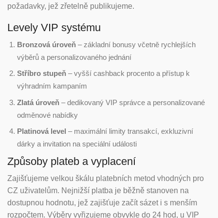
požadavky, jež zřetelně publikujeme.
Levely VIP systému
Bronzová úroveň
– základní bonusy včetně rychlejších
výběrů a personalizovaného jednání
Stříbro stupeň
– vyšší cashback procento a přístup k
výhradním kampaním
Zlatá úroveň
– dedikovaný VIP správce a personalizované
odměnové nabídky
Platinová level
– maximální limity transakcí, exkluzivní
dárky a invitation na speciální události
Způsoby plateb a vyplacení
Zajišťujeme velkou škálu platebních metod vhodných pro
CZ uživatelům. Nejnižší platba je běžně stanoven na
dostupnou hodnotu, jež zajišťuje začít sázet i s menším
rozpočtem. Výběry vyřizujeme obvykle do 24 hod, u VIP