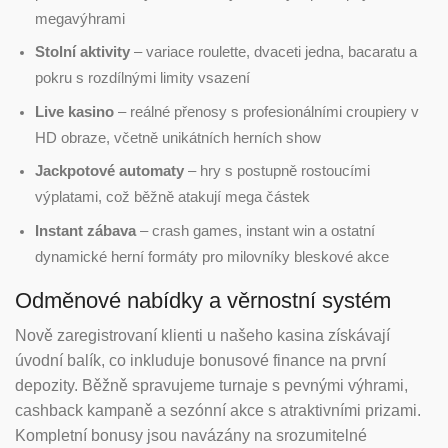
megavýhrami
Stolní aktivity
– variace roulette, dvaceti jedna, bacaratu a
pokru s rozdílnými limity vsazení
Live kasino
– reálné přenosy s profesionálními croupiery v
HD obraze, včetně unikátních herních show
Jackpotové automaty
– hry s postupně rostoucími
výplatami, což běžně atakují mega částek
Instant zábava
– crash games, instant win a ostatní
dynamické herní formáty pro milovníky bleskové akce
Odměnové nabídky a věrnostní systém
Nově zaregistrovaní klienti u našeho kasina získávají
úvodní balík, co inkluduje bonusové finance na první
depozity. Běžně spravujeme turnaje s pevnými výhrami,
cashback kampaně a sezónní akce s atraktivními prizami.
Kompletní bonusy jsou navázány na srozumitelné